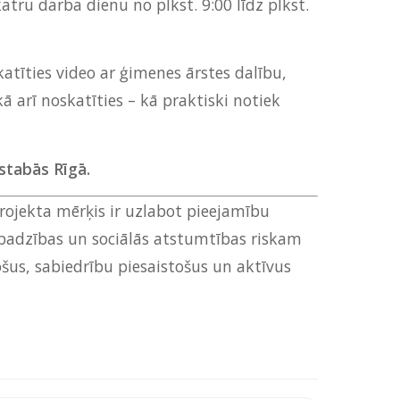
tru darba dienu no plkst. 9:00 līdz plkst.
katīties video ar ģimenes ārstes dalību,
ā arī noskatīties – kā praktiski notiek
istabās Rīgā
.
Projekta mērķis ir uzlabot pieejamību
nabadzības un sociālās atstumtības riskam
ošus, sabiedrību piesaistošus un aktīvus