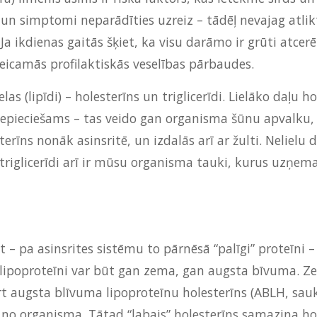
 un simptomi neparādīties uzreiz – tādēļ nevajag atli
a ikdienas gaitās šķiet, ka visu darāmo ir grūti atcerēt
eicamās profilaktiskās veselības pārbaudes.
elas (lipīdi) – holesterīns un triglicerīdi. Lielāko daļ
nepieciešams – tas veido gan organisma šūnu apvalku, 
īns nonāk asinsritē, un izdalās arī ar žulti. Neliel
riglicerīdi arī ir mūsu organisma tauki, kurus uzņema
st – pa asinsrites sistēmu to pārnēsā “palīgi” proteīni 
lipoproteīni var būt gan zema, gan augsta bīvuma. Z
 augsta blīvuma lipoproteīnu holesterīns (ABLH, saukts
 no organisma. Tātad “labais” holesterīns samazina hol