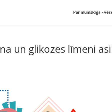
Par mums
Rīga - ves
a un glikozes līmeni asin