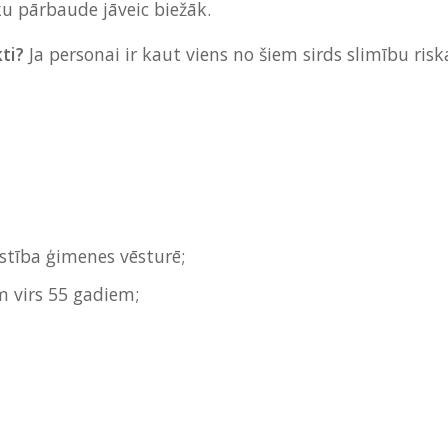
ku pārbaude jāveic biežāk.
ti?
Ja personai ir kaut viens no šiem sirds slimību risk
īstība ģimenes vēsturē;
m virs 55 gadiem;