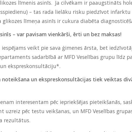
likozes līmenis asinīs.
Ja cilvēkam ir paaugstināts hole
sspiedienu) – tas rada lielāku risku piedzīvot infarktu 
 glikozes līmeņa asinīs ir cukura diabēta diagnosticēš
sinīs – var pavisam vienkārši, ērti un bez maksas!
 iespējams veikt pie sava ģimenes ārsta, bet iedzīvotā
epartaments sadarbībā ar MFD Veselības grupu līdz 
 un ekspreskonsultāciju*.
noteikšana un ekspreskonsultācijas tiek veiktas divā
vienam interesentam pēc iepriekšējas pieteikšanās, sas
 uzreiz pēc testu veikšanas, un MFD Veselības grupas se
a rezultātus.