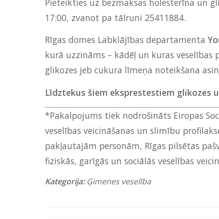
Pieteikties uz bezmaksas holesterīna un gl
17:00, zvanot pa tālruni 25411884.
Rīgas domes Labklājības departamenta
Yo
kurā uzzināms – kādēļ un kuras veselības pr
glikozes jeb cukura līmeņa noteikšana asin
Līdztekus šiem eksprestestiem glikozes un
*Pakalpojums tiek nodrošināts Eiropas Soci
veselības veicināšanas un slimību profilak
pakļautajām personām, Rīgas pilsētas pašva
fiziskās, garīgās un sociālās veselības vei
Kategorija:
Ģimenes veselība