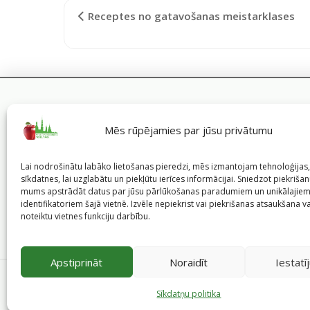
Receptes no gatavošanas meistarklases
Mēs rūpējamies par jūsu privātumu
Lai nodrošinātu labāko lietošanas pieredzi, mēs izmantojam tehnoloģija
sīkdatnes, lai uzglabātu un piekļūtu ierīces informācijai. Sniedzot piekrišanu
mums apstrādāt datus par jūsu pārlūkošanas paradumiem un unikālajie
identifikatoriem šajā vietnē. Izvēle nepiekrist vai piekrišanas atsaukšana v
noteiktu vietnes funkciju darbību.
Apstiprināt
Noraidīt
Iestatī
©
2026
Veselīgs rīdzinieks veselā Rīgā
|
Pārpublicējot in
Pašvaldības portālu administrē Rīgas valstspilsēt