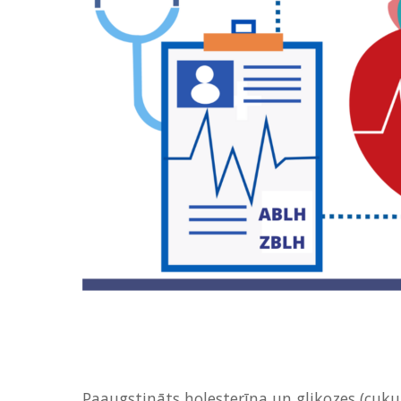
Paaugstināts holesterīna un glikozes (cukur