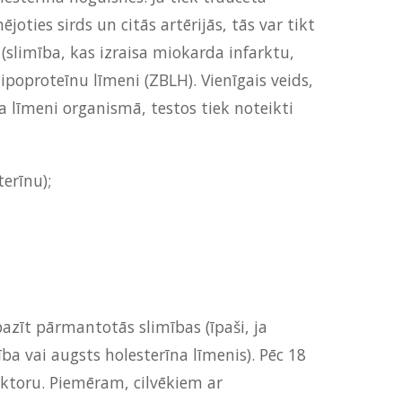
joties sirds un citās artērijās, tās var tikt
 (slimība, kas izraisa miokarda infarktu,
lipoproteīnu līmeni (ZBLH). Vienīgais veids,
a līmeni organismā, testos tiek noteikti
erīnu);
pazīt pārmantotās slimības (īpaši, ja
a vai augsts holesterīna līmenis). Pēc 18
faktoru. Piemēram, cilvēkiem ar