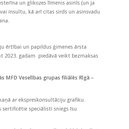
sterīna un glikozes līmenis asinīs (un ja
vai insultu, kā arī citas sirds un asinsvadu
ana.
ju ērtībai un papildus ģimenes ārsta
pat 2023. gadam piedāvā veikt bezmaksas
s MFD Veselības grupas filiālēs Rīgā –
kaņā ar ekspreskonsultāciju grafiku.
rtificētie speciālisti sniegs īsu