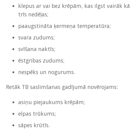
klepus ar vai bez krēpām, kas ilgst vairāk kā
trīs nedēļas;
paaugstināta ķermeņa temperatūra;
svara zudums;
svīšana naktīs;
ēstgribas zudums;
nespēks un nogurums.
Retāk TB saslimšanas gadījumā novērojams:
asiņu piejaukums krēpām;
elpas trūkums;
sāpes krūtīs.