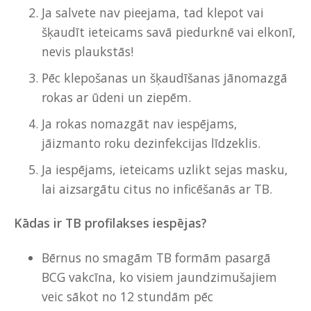
Ja salvete nav pieejama, tad klepot vai
šķaudīt ieteicams savā piedurknē vai elkonī,
nevis plaukstās!
Pēc klepošanas un šķaudīšanas jānomazgā
rokas ar ūdeni un ziepēm.
Ja rokas nomazgāt nav iespējams,
jāizmanto roku dezinfekcijas līdzeklis.
Ja iespējams, ieteicams uzlikt sejas masku,
lai aizsargātu citus no inficēšanās ar TB.
Kādas ir TB profilakses iespējas?
Bērnus no smagām TB formām pasargā
BCG vakcīna, ko visiem jaundzimušajiem
veic sākot no 12 stundām pēc