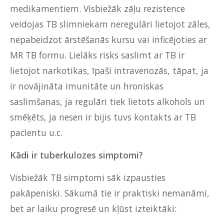
medikamentiem. Visbiežāk zāļu rezistence
veidojas TB slimniekam neregulāri lietojot zāles,
nepabeidzot ārstēšanās kursu vai inficējoties ar
MR TB formu. Lielāks risks saslimt ar TB ir
lietojot narkotikas, īpaši intravenozās, tāpat, ja
ir novājināta imunitāte un hroniskas
saslimšanas, ja regulāri tiek lietots alkohols un
smēķēts, ja nesen ir bijis tuvs kontakts ar TB
pacientu u.c.
Kādi ir tuberkulozes simptomi?
Visbiežāk TB simptomi sāk izpausties
pakāpeniski. Sākumā tie ir praktiski nemanāmi,
bet ar laiku progresē un kļūst izteiktāki: