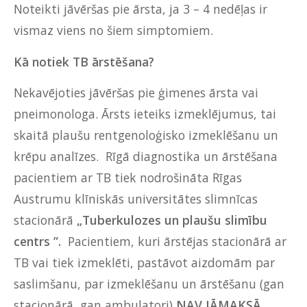
Noteikti jāvēršas pie ārsta, ja 3 – 4 nedēļas ir
vismaz viens no šiem simptomiem.
Kā notiek TB ārstēšana?
Nekavējoties jāvēršas pie ģimenes ārsta vai
pneimonologa. Ārsts ieteiks izmeklējumus, tai
skaitā plaušu rentgenoloģisko izmeklēšanu un
krēpu analīzes. Rīgā diagnostika un ārstēšana
pacientiem ar TB tiek nodrošināta Rīgas
Austrumu klīniskās universitātes slimnīcas
stacionārā
„Tuberkulozes un plaušu slimību
centrs ”.
Pacientiem, kuri ārstējas stacionārā ar
TB vai tiek izmeklēti, pastāvot aizdomām par
saslimšanu, par izmeklēšanu un ārstēšanu (gan
stacionārā, gan ambulatori)
NAV JĀMAKSĀ.