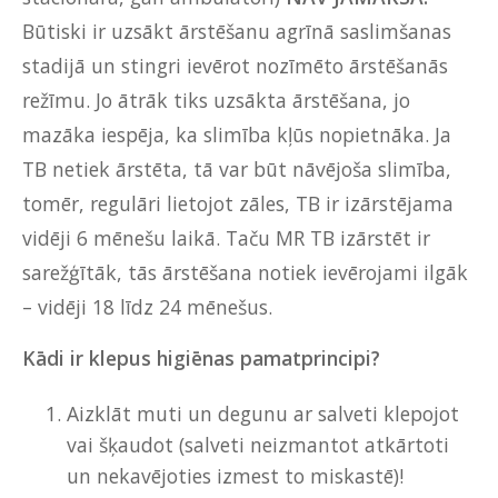
Būtiski ir uzsākt ārstēšanu agrīnā saslimšanas
stadijā un stingri ievērot nozīmēto ārstēšanās
režīmu. Jo ātrāk tiks uzsākta ārstēšana, jo
mazāka iespēja, ka slimība kļūs nopietnāka. Ja
TB netiek ārstēta, tā var būt nāvējoša slimība,
tomēr, regulāri lietojot zāles, TB ir izārstējama
vidēji 6 mēnešu laikā. Taču MR TB izārstēt ir
sarežģītāk, tās ārstēšana notiek ievērojami ilgāk
– vidēji 18 līdz 24 mēnešus.
Kādi ir klepus higiēnas pamatprincipi?
Aizklāt muti un degunu ar salveti klepojot
vai šķaudot (salveti neizmantot atkārtoti
un nekavējoties izmest to miskastē)!