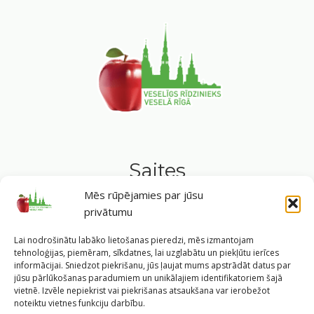
Saites
Mēs rūpējamies par jūsu
Privātuma politika
privātumu
Sīkdatņu politika
Lai nodrošinātu labāko lietošanas pieredzi, mēs izmantojam
tehnoloģijas, piemēram, sīkdatnes, lai uzglabātu un piekļūtu ierīces
informācijai. Sniedzot piekrišanu, jūs ļaujat mums apstrādāt datus par
jūsu pārlūkošanas paradumiem un unikālajiem identifikatoriem šajā
Seko mums
vietnē. Izvēle nepiekrist vai piekrišanas atsaukšana var ierobežot
noteiktu vietnes funkciju darbību.