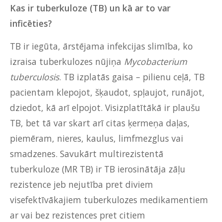
Kas ir tuberkuloze (TB) un kā ar to var
inficēties?
TB ir iegūta, ārstējama infekcijas slimība, ko
izraisa tuberkulozes nūjiņa
Mycobacterium
tuberculosis
. TB izplatās gaisa – pilienu ceļā, TB
pacientam klepojot, šķaudot, spļaujot, runājot,
dziedot, kā arī elpojot. Visizplatītākā ir plaušu
TB, bet tā var skart arī citas ķermeņa daļas,
piemēram, nieres, kaulus, limfmezglus vai
smadzenes. Savukārt multirezistentā
tuberkuloze (MR TB) ir TB ierosinātāja zāļu
rezistence jeb nejutība pret diviem
visefektīvākajiem tuberkulozes medikamentiem
ar vai bez rezistences pret citiem