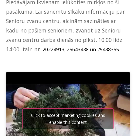
Piedāvājam ikvienam ielūkoties mirkļos no šī
pasākuma. Lai saņemtu sīkāku informāciju par
Senioru zvanu centru, aicinām sazināties ar
kādu no pašiem senioriem, zvanot uz Senioru
zvanu centru darba dienās no plkst. 10:00 līdz
14:00, tālr. nr.
20224913, 25643438 un 29438355.
Click to accept marketing cookies and
enable this content