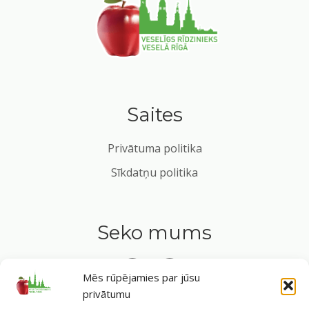
Saites
Privātuma politika
Sīkdatņu politika
Seko mums
Mēs rūpējamies par jūsu
privātumu
Tavs ceļvedis veselīgā dzīvesveidā Rīgas sirdī.