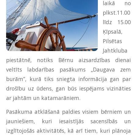
laikā no
plkst.11.00
līdz 15.00
Ķīpsalā,
Pilsētas
Jahtkluba
piestātnē, notiks Bērnu aizsardzības dienai
veltīts labdarības pasākums „Daugava zem
burām”, kurā tiks sniegta informācija gan par
drošību uz ūdens, gan būs iespējams vizināties
ar jahtām un katamarāniem.
Pasākuma atklāšanā paldies visiem bērniem un
jauniešiem, kuri iesaistījās sacensībās un
izglītojošās aktivitātēs, kā arī tiem, kuri plānoja