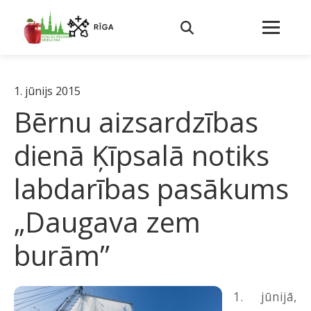
1. jūnijs 2015
Bērnu aizsardzības
dienā Ķīpsalā notiks
labdarības pasākums
„Daugava zem
burām”
1. jūnijā,