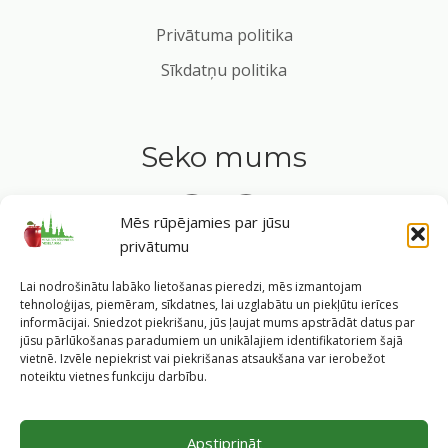
Privātuma politika
Sīkdatņu politika
Seko mums
Mēs rūpējamies par jūsu
privātumu
Tavs ceļvedis veselīgā dzīvesveidā Rīgas sirdī.
Lai nodrošinātu labāko lietošanas pieredzi, mēs izmantojam
tehnoloģijas, piemēram, sīkdatnes, lai uzglabātu un piekļūtu ierīces
informācijai. Sniedzot piekrišanu, jūs ļaujat mums apstrādāt datus par
jūsu pārlūkošanas paradumiem un unikālajiem identifikatoriem šajā
vietnē. Izvēle nepiekrist vai piekrišanas atsaukšana var ierobežot
©
2026
Veselīgs rīdzinieks veselā Rīgā
|
Pārpublicējot
noteiktu vietnes funkciju darbību.
informāciju, atsauce uz Rīgas valstspilsētas pašvaldības
Labklājības departamentu un portālu
www.veseligsridzinieks.lv
obligāta.
Apstiprināt