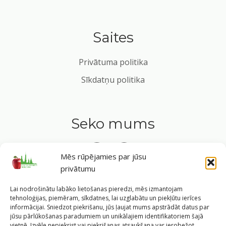
Saites
Privātuma politika
Sīkdatņu politika
Seko mums
Mēs rūpējamies par jūsu
privātumu
Tavs ceļvedis veselīgā dzīvesveidā Rīgas sirdī.
Lai nodrošinātu labāko lietošanas pieredzi, mēs izmantojam
tehnoloģijas, piemēram, sīkdatnes, lai uzglabātu un piekļūtu ierīces
informācijai. Sniedzot piekrišanu, jūs ļaujat mums apstrādāt datus par
jūsu pārlūkošanas paradumiem un unikālajiem identifikatoriem šajā
vietnē. Izvēle nepiekrist vai piekrišanas atsaukšana var ierobežot