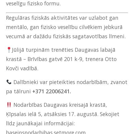
veselīgu fizisko formu.
Regulāras fiziskās aktivitātes var uzlabot gan
mentālo, gan fizisko veselību cilvēkiem jebkurā
vecumā ar dažādu fiziskās sagatavotības līmeni.
Jūlijā turpinām trenēties Daugavas labajā
krastā – Brīvības gatvē 201 k-9, trenera Otto
Kovči vadībā.
Dalībnieki var pieteikties nodarbībām, zvanot
pa tālruni
+371
22006241.
Nodarbības Daugavas kreisajā krastā,
Ķīpsalas ielā 5, atsāksies 17. augustā. Sekojiet
līdz jaunākajai informācijai:
baseinsnodarbibas.setmore.com