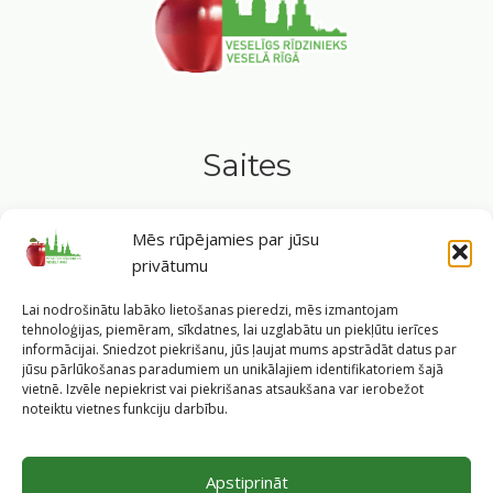
Saites
Privātuma politika
Mēs rūpējamies par jūsu
Sīkdatņu politika
privātumu
Lai nodrošinātu labāko lietošanas pieredzi, mēs izmantojam
tehnoloģijas, piemēram, sīkdatnes, lai uzglabātu un piekļūtu ierīces
Seko mums
informācijai. Sniedzot piekrišanu, jūs ļaujat mums apstrādāt datus par
jūsu pārlūkošanas paradumiem un unikālajiem identifikatoriem šajā
vietnē. Izvēle nepiekrist vai piekrišanas atsaukšana var ierobežot
noteiktu vietnes funkciju darbību.
Tavs ceļvedis veselīgā dzīvesveidā Rīgas sirdī.
Apstiprināt