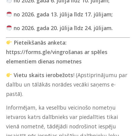
n
o 2026. gada 6. jūlija līdz 10. jūlijam;
no 2026. gada
13. jūlija līdz 17. jūlijam;
no 2026. gada
20. jūlija līdz 24. jūlijam.
Pieteikšanās anketa:
https://forms.gle/vingrošanas ar spēles
elementiem dienas nometnes
Vietu skaits ierobežots
! (Apstiprinājumu par
dalību un tālākās norādes vecāki saņems e-
pastā).
Informējam, ka veselību veicinošo nometņu
ietvaros katrs dalībnieks var piedalīties tikai
vienā nometnē, tādējādi nodrošinot iespēju
iesaistīt pēc iespējas plašāku dalībnieku loku.