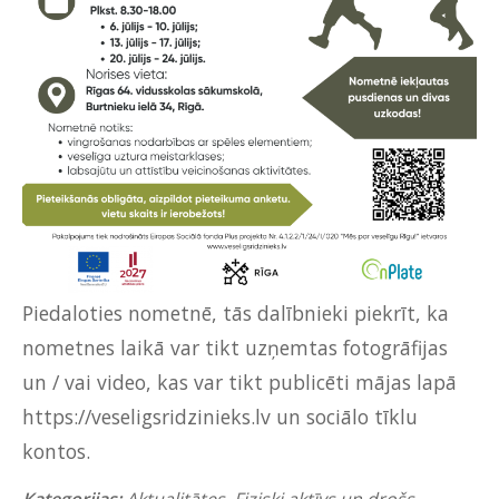
Piedaloties nometnē, tās dalībnieki piekrīt, ka
nometnes laikā var tikt uzņemtas fotogrāfijas
un / vai video, kas var tikt publicēti mājas lapā
https://veseligsridzinieks.lv un sociālo tīklu
kontos.
Kategorijas:
Aktualitātes
,
Fiziski aktīvs un drošs
,