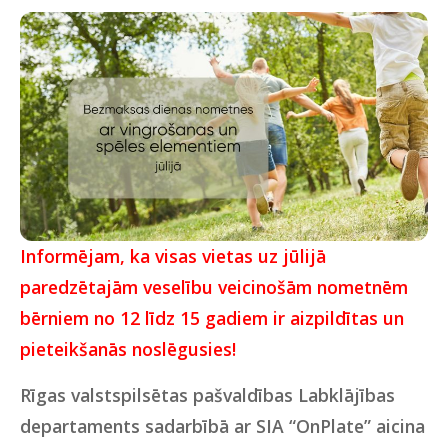
Informējam, ka visas vietas uz jūlijā
paredzētajām veselību veicinošām nometnēm
bērniem no 12 līdz 15 gadiem ir aizpildītas un
pieteikšanās noslēgusies!
Rīgas valstspilsētas pašvaldības Labklājības
departaments sadarbībā ar SIA “OnPlate” aicina