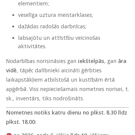
elementiem;
veselīga uztura meistarklases;
dažādas radošās darbnīcas;
labsajūtu un attīstību veicinošas
aktivitātes.
Nodarbības norisināsies gan
iekštelpās
, gan
āra
vidē
, tāpēc dalībnieki aicināti ģērbties
laikapstākļiem atbilstošā un kustībām ērtā
apģērbā. Viss nepieciešamais nometnes norisei, t.
sk., inventārs, tiks nodrošināts.
Nometnes notiks katru dienu no plkst. 8.30 līdz
plkst. 18.00: