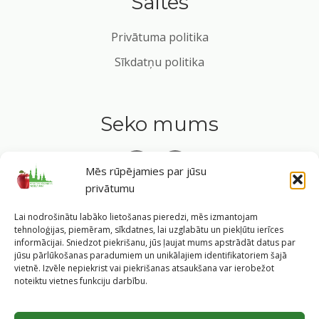
Saites
Privātuma politika
Sīkdatņu politika
Seko mums
Mēs rūpējamies par jūsu
privātumu
Tavs ceļvedis veselīgā dzīvesveidā Rīgas sirdī.
Lai nodrošinātu labāko lietošanas pieredzi, mēs izmantojam
tehnoloģijas, piemēram, sīkdatnes, lai uzglabātu un piekļūtu ierīces
informācijai. Sniedzot piekrišanu, jūs ļaujat mums apstrādāt datus par
jūsu pārlūkošanas paradumiem un unikālajiem identifikatoriem šajā
vietnē. Izvēle nepiekrist vai piekrišanas atsaukšana var ierobežot
©
2026
Veselīgs rīdzinieks veselā Rīgā
|
Pārpublicējot
noteiktu vietnes funkciju darbību.
informāciju, atsauce uz Rīgas valstspilsētas pašvaldības
Labklājības departamentu un portālu