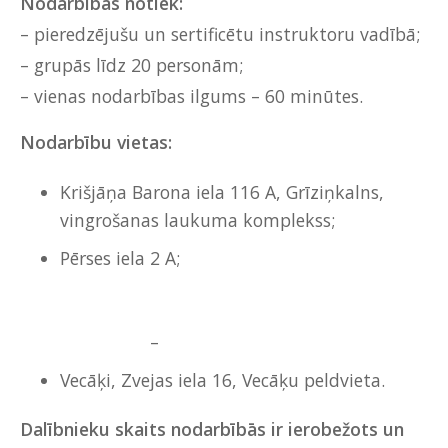
Nodarbības notiek:
– pieredzējušu un sertificētu instruktoru vadībā;
– grupās līdz 20 personām;
– vienas nodarbības ilgums – 60 minūtes.
Nodarbību vietas:
Krišjāņa Barona iela 116 A, Grīziņkalns,
vingrošanas laukuma komplekss;
Pērses iela 2 A;
–
Vecāķi, Zvejas iela 16, Vecāķu peldvieta.
Dalībnieku skaits nodarbībās ir ierobežots un