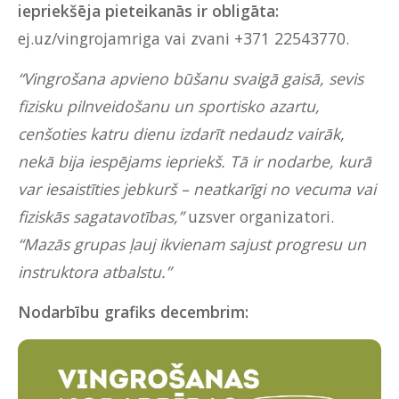
iepriekšēja pieteikanās ir obligāta:
ej.uz/vingrojamriga
vai zvani +371 22543770.
“Vingrošana apvieno būšanu svaigā gaisā, sevis
fizisku pilnveidošanu un sportisko azartu,
cenšoties katru dienu izdarīt nedaudz vairāk,
nekā bija iespējams iepriekš. Tā ir nodarbe, kurā
var iesaistīties jebkurš – neatkarīgi no vecuma vai
fiziskās sagatavotības,”
uzsver organizatori.
“Mazās grupas ļauj ikvienam sajust progresu un
instruktora atbalstu.”
Nodarbību grafiks decembrim: