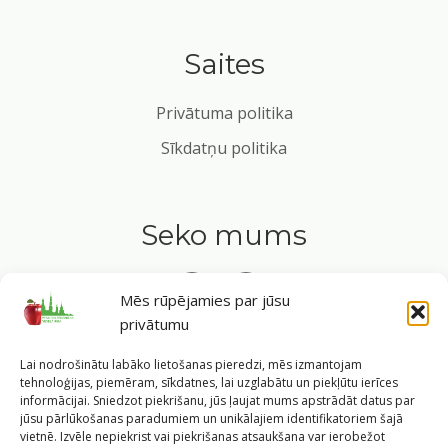
Saites
Privātuma politika
Sīkdatņu politika
Seko mums
Mēs rūpējamies par jūsu
privātumu
Tavs ceļvedis veselīgā dzīvesveidā Rīgas sirdī.
Lai nodrošinātu labāko lietošanas pieredzi, mēs izmantojam
tehnoloģijas, piemēram, sīkdatnes, lai uzglabātu un piekļūtu ierīces
informācijai. Sniedzot piekrišanu, jūs ļaujat mums apstrādāt datus par
jūsu pārlūkošanas paradumiem un unikālajiem identifikatoriem šajā
vietnē. Izvēle nepiekrist vai piekrišanas atsaukšana var ierobežot
©
2026
Veselīgs rīdzinieks veselā Rīgā
|
Pārpublicējot