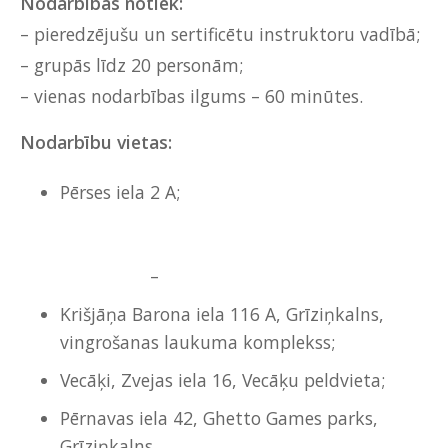
Nodarbības notiek:
– pieredzējušu un sertificētu instruktoru vadībā;
– grupās līdz 20 personām;
– vienas nodarbības ilgums – 60 minūtes.
Nodarbību vietas:
Pērses iela 2 A;
–
Krišjāņa Barona iela 116 A, Grīziņkalns,
vingrošanas laukuma komplekss;
Vecāķi, Zvejas iela 16, Vecāķu peldvieta;
Pērnavas iela 42, Ghetto Games parks,
Grīziņkalns.