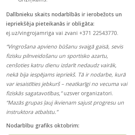
Dalībnieku skaits nodarbībās ir ierobežots un
iepriekšēja pieteikanās ir obligāta:
ej.uz/vingrojamriga
vai zvani +371 22543770.
“Vingrošana apvieno būšanu svaigā gaisā, sevis
fizisku pilnveidošanu un sportisko azartu,
cenšoties katru dienu izdarīt nedaudz vairāk,
nekā bija iespējams iepriekš. Tā ir nodarbe, kurā
var iesaistīties jebkurš – neatkarīgi no vecuma vai
fiziskās sagatavotības,”
uzsver organizatori.
“Mazās grupas ļauj ikvienam sajust progresu un
instruktora atbalstu.”
Nodarbību grafiks oktobrim: