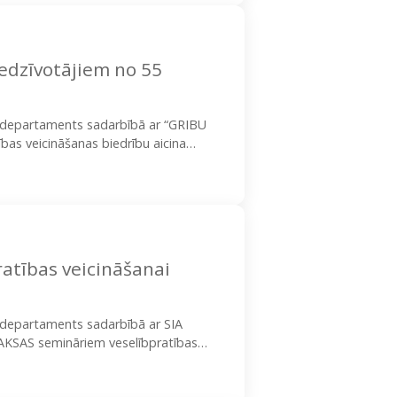
iedzīvotājiem no 55
as departaments sadarbībā ar “GRIBU
bas veicināšanas biedrību aicina
 veicinošos pārgājienos iedzīvotājiem
atības veicināšanai
s departaments sadarbībā ar SIA
MAKSAS semināriem veselībpratības
prināšana 9. novembrī, plkst. 10.00 –…