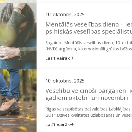
10. oktobris, 2025
Mentālās veselības diena – i
psihiskās veselības speciālist
Sagaidot Mentālās veselības dienu, 10. oktob
(NVD) atgādina, ka emocionāli grūtos brīžos
spēkiem tikt galā ar pieaugošo…
Lasīt vairāk
10. oktobris, 2025
Veselību veicinoši pārgājieni 
gadiem oktobrī un novembrī
Rīgas valstspilsētas pašvaldības Labklājīb
BŪT” Dzīves kvalitātes uzlabošanas un veselī
iedzīvotājus piedalīties BEZMAKSAS veselību
Lasīt vairāk
no 55…