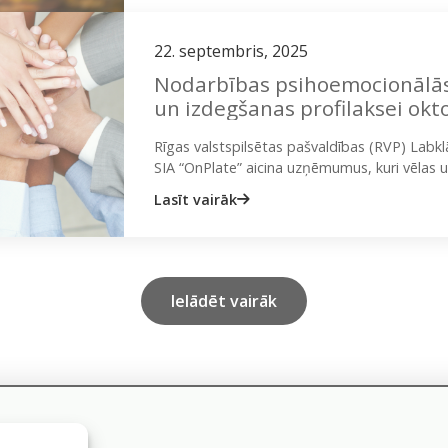
22. septembris, 2025
Nodarbības psihoemocionālās 
un izdegšanas profilaksei okt
Rīgas valstspilsētas pašvaldības (RVP) Labk
SIA “OnPlate” aicina uzņēmumus, kuri vēlas u
nodrošinot tiem psiholoģisko atbalstu, piete
Lasīt vairāk
Ielādēt vairāk