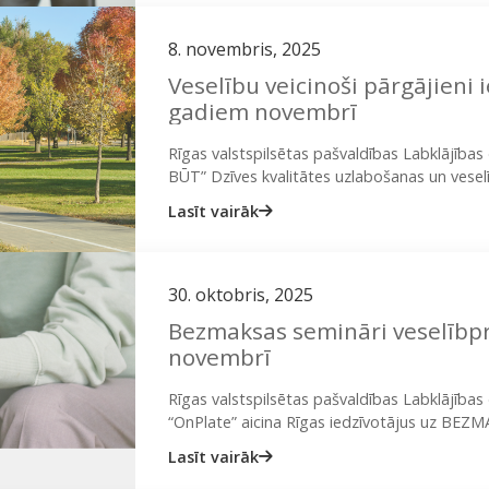
8. novembris, 2025
Veselību veicinoši pārgājieni 
gadiem novembrī
Rīgas valstspilsētas pašvaldības Labklājīb
BŪT” Dzīves kvalitātes uzlabošanas un veselī
iedzīvotājus piedalīties BEZMAKSAS veselību
Lasīt vairāk
no 55…
30. oktobris, 2025
Bezmaksas semināri veselībpr
novembrī
Rīgas valstspilsētas pašvaldības Labklājība
“OnPlate” aicina Rīgas iedzīvotājus uz BEZ
veicināšanai. Psihoemocionālās veselības sti
Lasīt vairāk