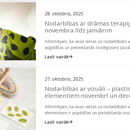
28. oktobris, 2025
Nodarbības ar drāmas terapi
novembra līdz janvārim
Informējam, ka visas vietas uz nodarbībām a
aizpildītas un pieteikšanās noslēgusies! Ja
vērsties: ieva@onplate.lv vai 29423020 (Ieva)
Lasīt vairāk
27. oktobris, 2025
Nodarbības ar vizuāli – plasti
elementiem novembrī un dec
Informējam, ka visas vietas uz nodarbībām ar 
elementiem ir aizpildītas un pieteikšanās no
iespējams vērsties: ieva@onplate.lv vai 2942
Lasīt vairāk