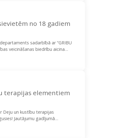
sievietēm no 18 gadiem
as departaments sadarbībā ar “GRIBU
bas veicināšanas biedrību aicina
veicinošā pasākumā sievietēm no 18…
u terapijas elementiem
r Deju un kustību terapijas
igusies! Jautājumu gadījumā
020 (Ieva) Rīgas valstspilsētas…