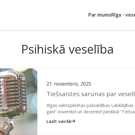
Par mums
Rīga - ves
Psihiskā veselība
21. novembris, 2025
Tiešsaistes sarunas par vesel
Rīgas valstspilsētas pašvaldības Labklājības
gani” novembrī un decembrī piedāvā “Tiešsai
saruna: 25.11.2025. plkst. 18.00 “Vide un…
Lasīt vairāk