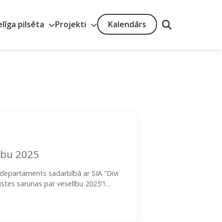
elīga pilsēta
Projekti
Kalendārs
ību 2025
 departaments sadarbībā ar SIA “Divi
stes sarunas par veselību 2025”!