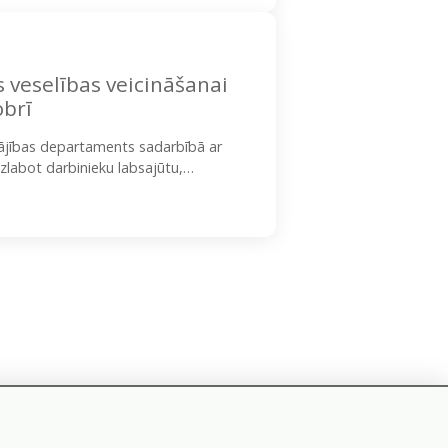
veselības veicināšanai
obrī
lājības departaments sadarbībā ar
zlabot darbinieku labsajūtu,
ikties uz speciālistu vadītām…