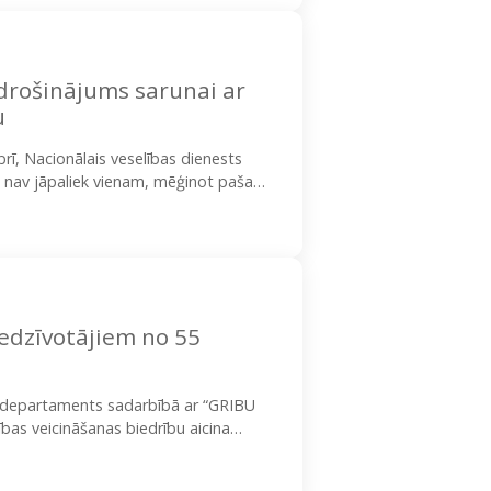
edrošinājums sarunai ar
u
rī, Nacionālais veselības dienests
 nav jāpaliek vienam, mēģinot paša
iedzīvotājiem no 55
as departaments sadarbībā ar “GRIBU
bas veicināšanas biedrību aicina
 veicinošos pārgājienos iedzīvotājiem