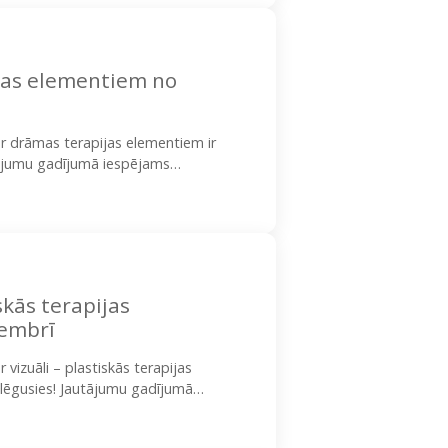
jas elementiem no
r drāmas terapijas elementiem ir
utājumu gadījumā iespējams
. Rīgas valstpilsētas pašvaldības…
skās terapijas
embrī
vizuāli – plastiskās terapijas
slēgusies! Jautājumu gadījumā
3020 (Ieva).…