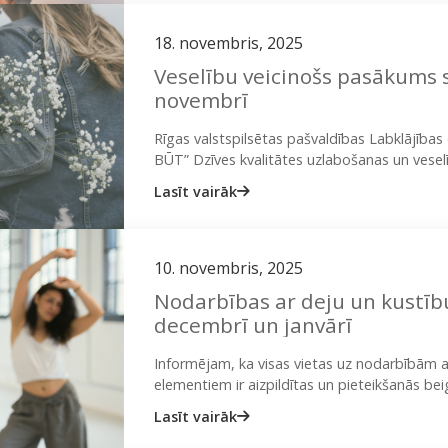
18. novembris, 2025
Veselību veicinošs pasākums 
novembrī
Rīgas valstspilsētas pašvaldības Labklājīb
BŪT” Dzīves kvalitātes uzlabošanas un veselī
piedalīties divu dienu BEZMAKSAS veselību 
Lasīt vairāk
10. novembris, 2025
Nodarbības ar deju un kustīb
decembrī un janvārī
Informējam, ka visas vietas uz nodarbībām a
elementiem ir aizpildītas un pieteikšanās be
iespējams vērsties: ieva@onplate.lvvai 29423
Lasīt vairāk