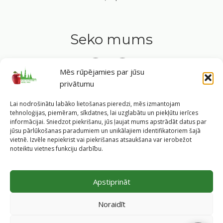
Seko mums
Mēs rūpējamies par jūsu
privātumu
Tavs ceļvedis veselīgā dzīvesveidā Rīgas sirdī.
Lai nodrošinātu labāko lietošanas pieredzi, mēs izmantojam
tehnoloģijas, piemēram, sīkdatnes, lai uzglabātu un piekļūtu ierīces
informācijai. Sniedzot piekrišanu, jūs ļaujat mums apstrādāt datus par
jūsu pārlūkošanas paradumiem un unikālajiem identifikatoriem šajā
vietnē. Izvēle nepiekrist vai piekrišanas atsaukšana var ierobežot
©
2026
Veselīgs rīdzinieks veselā Rīgā
|
Pārpublicējot
noteiktu vietnes funkciju darbību.
informāciju, atsauce uz Rīgas valstspilsētas pašvaldības
Labklājības departamentu un portālu
www.veseligsridzinieks.lv
obligāta.
Apstiprināt
Pašvaldības portālu administrē Rīgas valstspilsētas
pašvaldības Labklājības departaments (Rīga, Baznīcas iela
Noraidīt
19/23, LV-1010, e-pasts
dl@riga.lv
, mājas lapa
ld.riga.lv
)