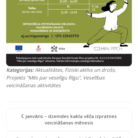
Kategorijas:
Aktualitātes
,
Fiziski aktīvs un drošs
,
Projekts "Mēs par veselīgu Rīgu"
,
Veselības
veicināšanas aktivitātes
Janvāris – dzemdes kakla vēža izpratnes
veicināšanas mēnesis