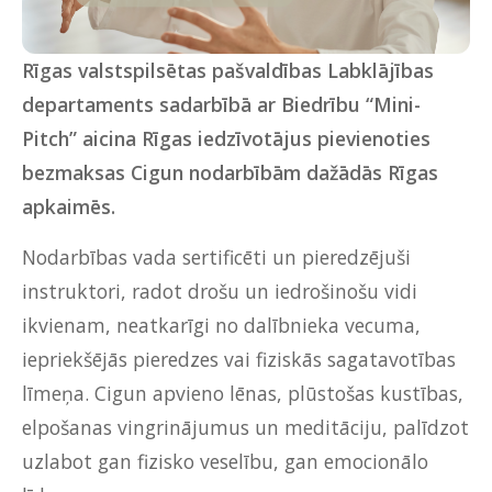
Rīgas valstspilsētas pašvaldības Labklājības
departaments sadarbībā ar Biedrību “Mini-
Pitch” aicina Rīgas iedzīvotājus pievienoties
bezmaksas Cigun nodarbībām dažādās Rīgas
apkaimēs.
Nodarbības vada sertificēti un pieredzējuši
instruktori, radot drošu un iedrošinošu vidi
ikvienam, neatkarīgi no dalībnieka vecuma,
iepriekšējās pieredzes vai fiziskās sagatavotības
līmeņa. Cigun apvieno lēnas, plūstošas kustības,
elpošanas vingrinājumus un meditāciju, palīdzot
uzlabot gan fizisko veselību, gan emocionālo