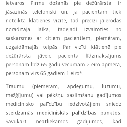
ietvaros. Pirms došanās pie dežūrārsta, ir
jāsazinās telefoniski un, ja pacientam tiek
noteikta klātienes vizīte, tad precīzi jāierodas
norādītajā laikā, tādējādi izvairoties no
saskarsmes ar citiem pacientiem, piemēram,
uzgaidāmajās telpās. Par vizīti klātienē pie
dežūrārsta jāveic pacienta līdzmaksājums
personām līdz 65 gadu vecumam 2 eiro apmērā,
personām virs 65 gadiem 1 eiro*.
Traumu (piemēram, apdegumu, lūzumu,
mežģījumu) vai pēkšņu saslimšanu gadījumos
medicīnisko palīdzību iedzīvotājiem sniedz
steidzamās medicīniskās palīdzības punktos
.
Savukārt neatliekamos gadījumos, kad