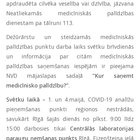
apdraudēta cilvēka veselība vai dzīvība, jāzvana
Neatliekamās medicīniskās palīdzības
dienestam pa tālruni 113.
Dežūrārstu un steidzamās medicīniskās
palīdzības punktu darba laiks svētku brīvdienās
un informācija par citām medicīniskās
palīdzības saņemšanas iespējām ir pieejama
NVD mājaslapas sadaļā
“Kur saņemt
medicīnisko palīdzību?”
.
Svētku laikā –
1. un 4.maijā, COVID-19 analīžu
pieņemšanas punkti reģionos nestrādās,
savukārt Rīgā šajās dienās no plkst. 9:00 līdz
15:00 darbosies tikai
Centrālās laboratorijas
paraugu ņemšanas punkts
Rīgā, Eizenšteina ielā