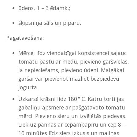
ūdens, 1 – 3 ēdamk.;
šķipsniņa sāls un piparu.
Pagatavošana:
Mērcei līdz viendabīgai konsistencei sajauc
tomātu pastu ar medu, pievieno garšvielas.
Ja nepieciešams, pievieno ūdeni. Maigākai
garšai var pievienot mazliet bezpiedevu
jogurta.
Uzkarsē krāsni līdz 180 ° C. Katru tortiljas
gabaliņu apsmērē ar pašgatavoto tomātu
mērci. Pievieno sieru un izvēlētās piedevas.
Liek uz pannas ar cepampapīru un cep 8 –
10 minūtes līdz siers izkusis un maliņas