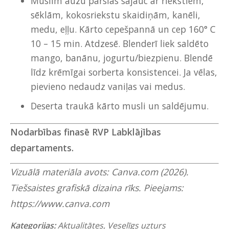
Muslim auzu pārslas sajauc ar riekstiem,
sēklām, kokosriekstu skaidiņām, kanēli,
medu, eļļu. Kārto cepešpannā un cep 160° C
10 – 15 min. Atdzesē. Blenderī liek saldēto
mango, banānu, jogurtu/biezpienu. Blendē
līdz krēmīgai sorberta konsistencei. Ja vēlas,
pievieno nedaudz vaniļas vai medus.
Deserta traukā kārto musli un saldējumu.
Nodarbības finasē RVP Labklājības
departaments.
Vizuālā materiāla avots: Canva.com (2026).
Tiešsaistes grafiskā dizaina rīks. Pieejams:
https://www.canva.com
Kategorijas:
Aktualitātes
,
Veselīgs uzturs