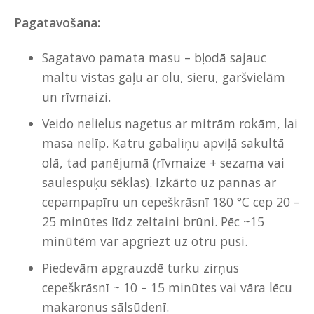
Pagatavošana
:
Sagatavo pamata masu – bļodā sajauc
maltu vistas gaļu ar olu, sieru, garšvielām
un rīvmaizi.
Veido nelielus nagetus ar mitrām rokām, lai
masa nelīp. Katru gabaliņu apviļā sakultā
olā, tad panējumā (rīvmaize + sezama vai
saulespuķu sēklas). Izkārto uz pannas ar
cepampapīru un cepeškrāsnī 180 °C cep 20 –
25 minūtes līdz zeltaini brūni. Pēc ~15
minūtēm var apgriezt uz otru pusi.
Piedevām apgrauzdē turku zirņus
cepeškrāsnī ~ 10 – 15 minūtes vai vāra lēcu
makaronus sālsūdenī.