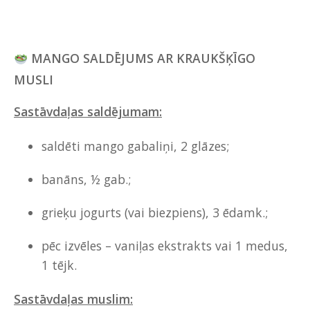
MANGO SALDĒJUMS AR KRAUKŠĶĪGO
MUSLI
Sastāvdaļas saldējumam:
saldēti mango gabaliņi, 2 glāzes;
banāns, ½ gab.;
grieķu jogurts (vai biezpiens), 3 ēdamk.;
pēc izvēles – vaniļas ekstrakts vai 1 medus,
1 tējk.
Sastāvdaļas muslim: