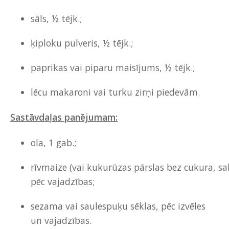
sāls, ½ tējk.;
ķiploku pulveris, ½ tējk.;
paprikas vai piparu maisījums, ½ tējk.;
lēcu makaroni vai turku zirņi piedevām.
Sastāvdaļas panējumam:
ola, 1 gab.;
rīvmaize (vai kukurūzas pārslas bez cukura, sa
pēc vajadzības;
sezama vai saulespuķu sēklas, pēc izvēles
un vajadzības.