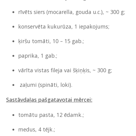
rīvēts siers (mocarella, gouda u.c.)
, ~ 300 g;
konservēta kukurūza, 1 iepakojums;
ķiršu tomāti, 10 – 15 gab.;
paprika, 1 gab.;
vārīta vistas fileja vai šķiņķis, ~ 300 g;
zaļumi (spināti, loki).
Sastāvdaļas pašgatavotai mērcei:
tomātu pasta, 12 ēdamk.;
medus, 4 tējk.;