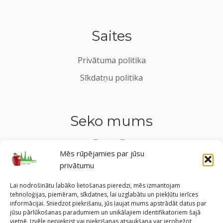
Saites
Privātuma politika
Sīkdatņu politika
Seko mums
Mēs rūpējamies par jūsu
privātumu
Tavs ceļvedis veselīgā dzīvesveidā Rīgas sirdī.
Lai nodrošinātu labāko lietošanas pieredzi, mēs izmantojam
tehnoloģijas, piemēram, sīkdatnes, lai uzglabātu un piekļūtu ierīces
informācijai. Sniedzot piekrišanu, jūs ļaujat mums apstrādāt datus par
jūsu pārlūkošanas paradumiem un unikālajiem identifikatoriem šajā
vietnē. Izvēle nepiekrist vai piekrišanas atsaukšana var ierobežot