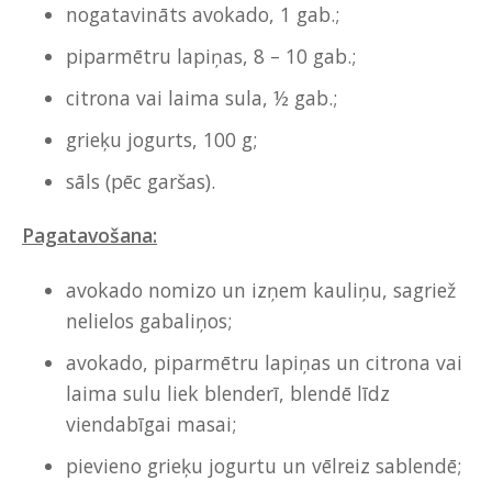
nogatavināts avokado, 1 gab.;
piparmētru lapiņas, 8 – 10 gab.;
citrona vai laima sula, ½ gab.;
grieķu jogurts, 100 g;
sāls (pēc garšas).
Pagatavošana:
avokado nomizo un izņem kauliņu, sagriež
nelielos gabaliņos;
avokado, piparmētru lapiņas un citrona vai
laima sulu liek blenderī, blendē līdz
viendabīgai masai;
pievieno grieķu jogurtu un vēlreiz sablendē;