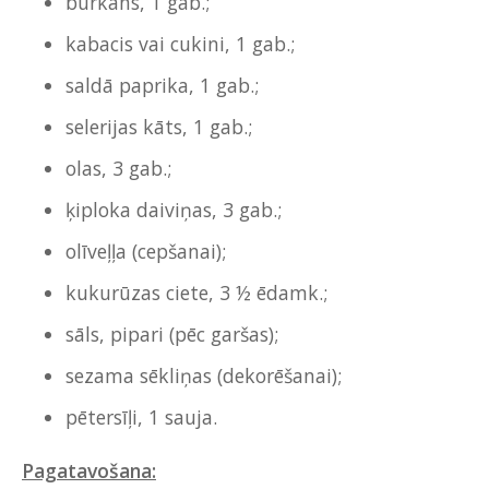
burkāns, 1 gab.;
kabacis vai cukini, 1 gab.;
saldā paprika, 1 gab.;
selerijas kāts, 1 gab.;
olas, 3 gab.;
ķiploka daiviņas, 3 gab.;
olīveļļa (cepšanai);
kukurūzas ciete, 3 ½ ēdamk.;
sāls, pipari (pēc garšas);
sezama sēkliņas (dekorēšanai);
pētersīļi, 1 sauja.
Pagatavošana: