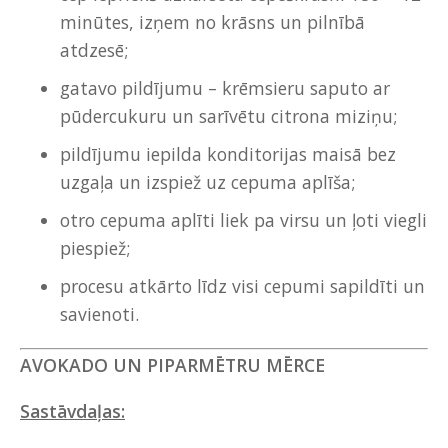
minūtes, izņem no krāsns un pilnībā
atdzesē;
gatavo pildījumu – krēmsieru saputo ar
pūdercukuru un sarīvētu citrona miziņu;
pildījumu iepilda konditorijas maisā bez
uzgaļa un izspiež uz cepuma aplīša;
otro cepuma aplīti liek pa virsu un ļoti viegli
piespiež;
procesu atkārto līdz visi cepumi sapildīti un
savienoti.
AVOKADO UN PIPARMĒTRU MĒRCE
Sastāvdaļas: