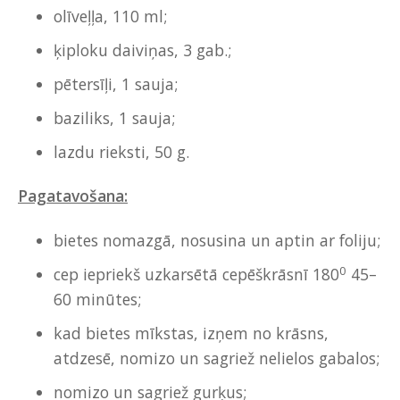
olīveļļa, 110 ml;
ķiploku daiviņas, 3 gab.;
pētersīļi, 1 sauja;
baziliks, 1 sauja;
lazdu rieksti, 50 g.
Pagatavošana:
bietes nomazgā, nosusina un aptin ar foliju;
0
cep iepriekš uzkarsētā cepēškrāsnī 180
45–
60 minūtes;
kad bietes mīkstas, izņem no krāsns,
atdzesē, nomizo un sagriež nelielos gabalos;
nomizo un sagriež gurķus;