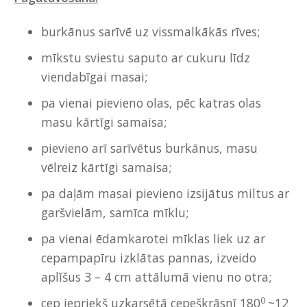
burkānus sarīvē uz vissmalkākās rīves;
mīkstu sviestu saputo ar cukuru līdz
viendabīgai masai;
pa vienai pievieno olas, pēc katras olas
masu kārtīgi samaisa;
pievieno arī sarīvētus burkānus, masu
vēlreiz kārtīgi samaisa;
pa daļām masai pievieno izsijātus miltus ar
garšvielām, samīca mīklu;
pa vienai ēdamkarotei mīklas liek uz ar
cepampapīru izklātas pannas, izveido
aplīšus 3 – 4 cm attālumā vienu no otra;
0
cep iepriekš uzkarsētā cepeškrāsnī 180
~12