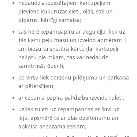
nedaudz atdzesētajiem kartupeļiem
pievieno kukurūzas cieti, olas, sāli un
piparus, kārtīgi samaisa;
sasmērē cepampapīru ar augu eļļu, liek uz
tās kartupeļu masu un izveido apmēram 1
cm biezu taisnstūra kārtu (lai kartupeļi
neliptu pie rokām, tās var nedaudz
samitrināt ūdenī);
pa virsu liek dārzeņu pildījumu un pārkaisa
ar pētersīļiem;
ar cepamā papīra palīdzību izveido ruleti;
uzliek ruleti uz cepampannas ar šuvi uz
leju, apsmērē to ar olas dzeltenumu un
apkaisa ar sezama sēklām;
0