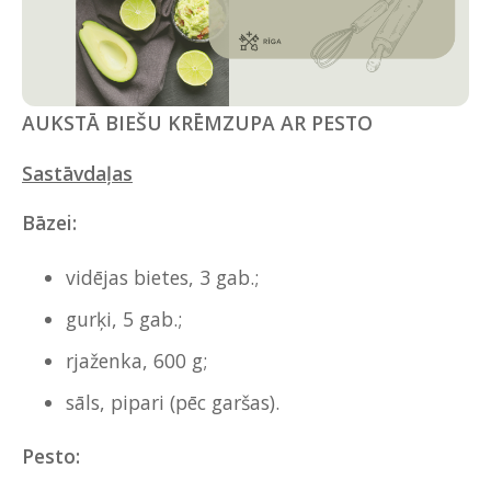
AUKSTĀ BIEŠU KRĒMZUPA AR PESTO
Sastāvdaļas
Bāzei:
vidējas bietes, 3 gab.;
gurķi, 5 gab.;
rjaženka, 600 g;
sāls, pipari (pēc garšas).
Pesto: