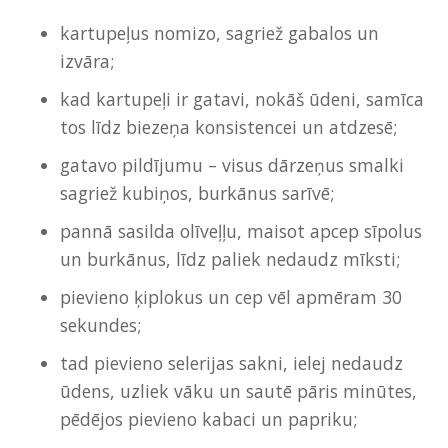
kartupeļus nomizo, sagriež gabalos un
izvāra;
kad kartupeļi ir gatavi, nokāš ūdeni, samīca
tos līdz biezeņa konsistencei un atdzesē;
gatavo pildījumu – visus dārzeņus smalki
sagriež kubiņos, burkānus sarīvē;
pannā sasilda olīveļļu, maisot apcep sīpolus
un burkānus, līdz paliek nedaudz mīksti;
pievieno ķiplokus un cep vēl apmēram 30
sekundes;
tad pievieno selerijas sakni, ielej nedaudz
ūdens, uzliek vāku un sautē pāris minūtes,
pēdējos pievieno kabaci un papriku;