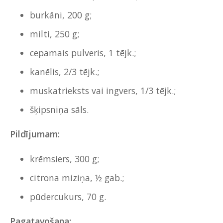
burkāni, 200 g;
milti, 250 g;
cepamais pulveris, 1 tējk.;
kanēlis, 2/3 tējk.;
muskatrieksts vai ingvers, 1/3 tējk.;
šķipsniņa sāls.
Pildījumam:
krēmsiers, 300 g;
citrona miziņa, ½ gab.;
pūdercukurs, 70 g.
Pagatavošana: