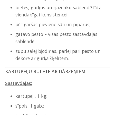
bietes, gurķus un rjaženku sablendē līdz
viendabīgai konsistencei;
pēc garšas pievieno sāli un piparus;
gatavo pesto – visas pesto sastāvdaļas
sablendē;
zupu salej bļodiņās, pārlej pāri pesto un
dekorē ar gurķa šķēlītēm.
KARTUPEĻU RULETE AR DĀRZEŅIEM
Sastāvdaļas:
kartupeļi, 1 kg;
sīpols, 1 gab.;