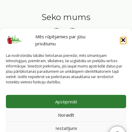
Seko mums
Mēs rūpējamies par jūsu
privātumu
Tavs ceļvedis veselīgā dzīvesveidā Rīgas sirdī.
Lai nodrošinātu labāko lietošanas pieredzi, mēs izmantojam
tehnoloģijas, piemēram, sīkdatnes, lai uzglabātu un piekļūtu ierīces
informācijai. Sniedzot piekrišanu, jūs ļaujat mums apstrādāt datus par
jūsu pārlūkošanas paradumiem un unikālajiem identifikatoriem šajā
vietnē. Izvēle nepiekrist vai piekrišanas atsaukšana var ierobežot
©
2026
Veselīgs rīdzinieks veselā Rīgā
|
Pārpublicējot
noteiktu vietnes funkciju darbību.
informāciju, atsauce uz Rīgas valstspilsētas pašvaldības
Labklājības departamentu un portālu
www.veseligsridzinieks.lv
obligāta.
Apstiprināt
Pašvaldības portālu administrē Rīgas valstspilsētas
pašvaldības Labklājības departaments (Rīga, Baznīcas iela
Noraidīt
19/23, LV-1010, e-pasts
dl@riga.lv
, mājas lapa
ld.riga.lv
)
Iestatījumi