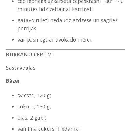
cep iepriekš uzkarsētā cepeškrāsnī 180
~40
minūtes līdz zeltainai kārtiņai;
gatavo ruleti nedaudz atdzesē un sagriež
porcijās;
var pasniegt ar avokado mērci.
BURKĀNU CEPUMI
Sastāvdaļas
Bāzei:
sviests, 120 g;
cukurs, 150 g;
olas, 2 gab.;
vanilīna cukurs, 1 ēdamk.;