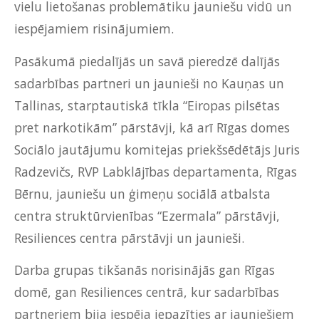
vielu lietošanas problemātiku jauniešu vidū un
iespējamiem risinājumiem.
Pasākumā piedalījās un savā pieredzē dalījās
sadarbības partneri un jaunieši no Kauņas un
Tallinas, starptautiskā tīkla “Eiropas pilsētas
pret narkotikām” pārstāvji, kā arī Rīgas domes
Sociālo jautājumu komitejas priekšsēdētājs Juris
Radzevičs, RVP Labklājības departamenta, Rīgas
Bērnu, jauniešu un ģimeņu sociālā atbalsta
centra struktūrvienības “Ezermala” pārstāvji,
Resiliences centra pārstāvji un jaunieši.
Darba grupas tikšanās norisinājās gan Rīgas
domē, gan Resiliences centrā, kur sadarbības
partneriem bija iespēja iepazīties ar jauniešiem