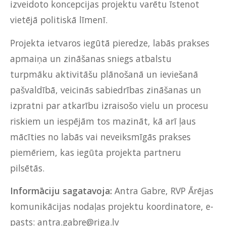
izveidoto koncepcijas projektu varētu īstenot
vietējā politiskā līmenī.
Projekta ietvaros iegūtā pieredze, labās prakses
apmaiņa un zināšanas sniegs atbalstu
turpmāku aktivitāšu plānošanā un ieviešanā
pašvaldībā, veicinās sabiedrības zināšanas un
izpratni par atkarību izraisošo vielu un procesu
riskiem un iespējām tos mazināt, kā arī ļaus
mācīties no labās vai neveiksmīgās prakses
piemēriem, kas iegūta projekta partneru
pilsētās.
Informāciju sagatavoja:
Antra Gabre, RVP Ārējas
komunikācijas nodaļas projektu koordinatore, e-
pasts:
antra.gabre@riga.lv