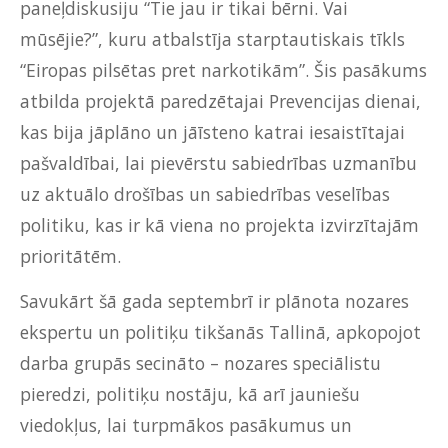
paneļdiskusiju “Tie jau ir tikai bērni. Vai
mūsējie?”, kuru atbalstīja starptautiskais tīkls
“Eiropas pilsētas pret narkotikām”. Šis pasākums
atbilda projektā paredzētajai Prevencijas dienai,
kas bija jāplāno un jāīsteno katrai iesaistītajai
pašvaldībai, lai pievērstu sabiedrības uzmanību
uz aktuālo drošības un sabiedrības veselības
politiku, kas ir kā viena no projekta izvirzītajām
prioritātēm.
Savukārt šā gada septembrī ir plānota nozares
ekspertu un politiķu tikšanās Tallinā, apkopojot
darba grupās secināto – nozares speciālistu
pieredzi, politiķu nostāju, kā arī jauniešu
viedokļus, lai turpmākos pasākumus un