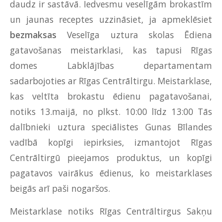
daudz ir sastāvā. Iedvesmu veselīgām brokastīm
un jaunas receptes uzzināsiet, ja apmeklēsiet
bezmaksas
Veselīga uztura skolas Ēdiena
gatavošanas meistarklasi, kas tapusi Rīgas
domes Labklājības departamentam
sadarbojoties ar Rīgas Centrāltirgu. Meistarklase,
kas veltīta brokastu ēdienu pagatavošanai,
notiks 13.maijā, no plkst. 10:00 līdz 13:00 Tās
dalībnieki uztura speciālistes Gunas Bīlandes
vadībā kopīgi iepirksies, izmantojot Rīgas
Centrāltirgū pieejamos produktus, un kopīgi
pagatavos vairākus ēdienus, ko meistarklases
beigās arī paši nogaršos.
Meistarklase notiks Rīgas Centrāltirgus Sakņu