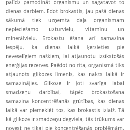
palīdz pamodināt organismu un sagatavot to
dienas darbiem. Ēdot brokastis, jau pašā dienas
sākumā tiek uzņemta daļa organismam
nepieciešamo uzturvielu, vitamīnu un
minerālvielu. Brokastu ēšana arī samazina
iespēju, ka dienas laikā ķersieties pie
neveselīgiem našķiem, lai atjaunotu izsīkstošās
enerģijas rezerves. Paēdot no rīta, organismā tiks
atjaunots glikozes līmenis, kas nakts laikā ir
samazinājies. Glikoze ir ļoti svarīga labai
smadzeņu darbībai, tāpēc brokastošana
samazina koncentrēšanās grūtības, kas dienas
laikā var piemeklēt tos, kas brokastis izlaiž. Tā
kā glikoze ir smadzeņu degviela, tās trūkums var
novest ne tikai pie koncentrēšanās problēmām,