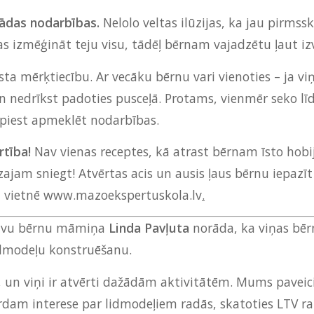
ažādas nodarbības.
Nelolo veltas ilūzijas, ka jau pirms
ēlas izmēģināt teju visu, tādēļ bērnam vajadzētu ļaut iz
īsta mērķtiecību. Ar vecāku bērnu vari vienoties – ja v
n nedrīkst padoties pusceļā. Protams, vienmēr seko līd
spiest apmeklēt nodarbības.
ērtība!
Nav vienas receptes, kā atrast bērnam īsto hobij
mazajam sniegt! Atvērtas acis un ausis ļaus bērnu iepaz
, vietnē
www.mazoekspertuskola.lv
.
divu bērnu māmiņa
Linda Pavļuta
norāda, ka viņas bērni
lidmodeļu konstruēšanu.
mi, un viņi ir atvērti dažādām aktivitātēm. Mums pavei
rdam interese par lidmodeļiem radās, skatoties LTV ra