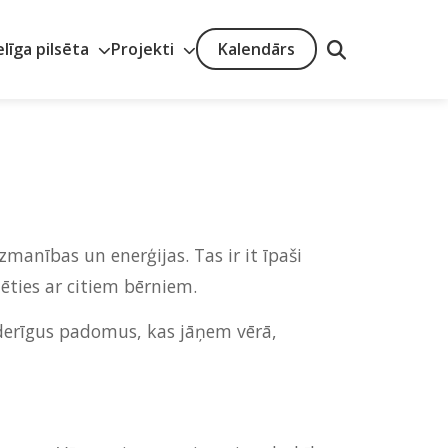
elīga pilsēta
Projekti
Kalendārs
zmanības un enerģijas. Tas ir it īpaši
ēties ar citiem bērniem.
noderīgus padomus, kas jāņem vērā,