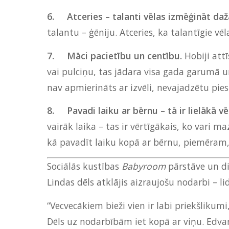
6.
Atceries – talanti vēlas izmēģināt d
talantu – ģēniju. Atceries, ka talantīgie v
7.
Māci pacietību un centību.
Hobiji att
vai pulciņu, tas jādara visa gada garumā u
nav apmierināts ar izvēli, nevajadzētu pie
8.
Pavadi laiku ar bērnu – tā ir lielākā v
vairāk laika – tas ir vērtīgākais, ko vari 
kā pavadīt laiku kopā ar bērnu, piemēram
Sociālās kustības
Babyroom
pārstāve un 
Lindas dēls atklājis aizraujošu nodarbi – 
“Vecvecākiem bieži vien ir labi priekšliku
Dēls uz nodarbībām iet kopā ar viņu. Edva