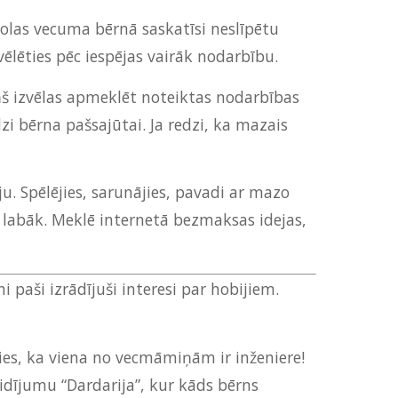
skolas vecuma bērnā saskatīsi neslīpētu
vēlēties pēc iespējas vairāk nodarbību.
iņš izvēlas apmeklēt noteiktas nodarbības
zi bērna pašsajūtai. Ja redzi, ka mazais
u. Spēlējies, sarunājies, pavadi ar mazo
īt labāk. Meklē internetā bezmaksas idejas,
 paši izrādījuši interesi par hobijiem.
cies, ka viena no vecmāmiņām ir inženiere!
idījumu “Dardarija”, kur kāds bērns