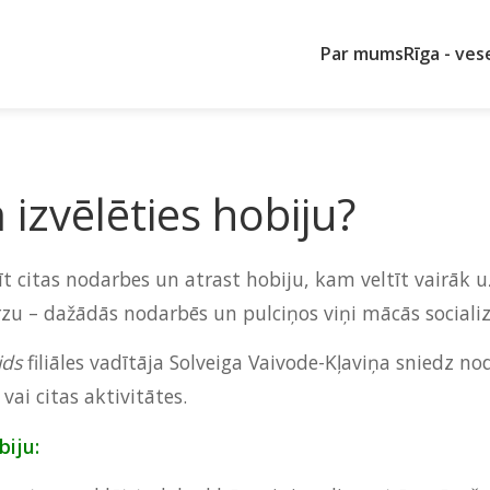
Par mums
Rīga - ves
izvēlēties hobiju?
īt citas nodarbes un atrast hobiju, kam veltīt vairāk u
u – dažādās nodarbēs un pulciņos viņi mācās socializ
ids
filiāles vadītāja Solveiga Vaivode-Kļaviņa sniedz 
ai citas aktivitātes.
biju: