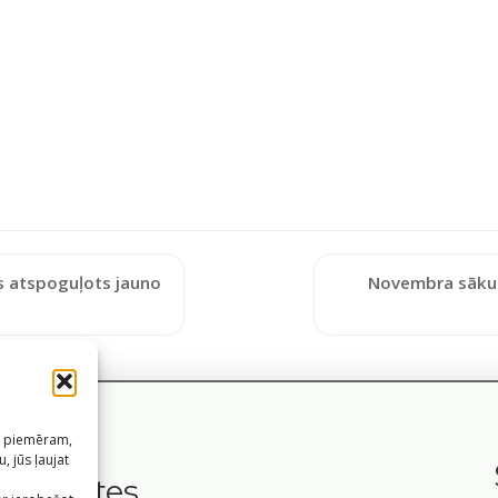
s atspoguļots jauno
Novembra sākum
s, piemēram,
, jūs ļaujat
m
Saites