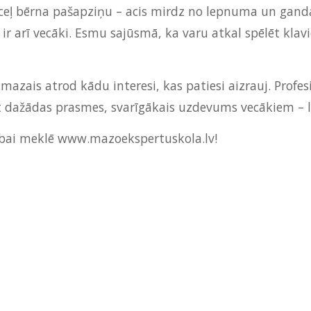
 ceļ bērna pašapziņu – acis mirdz no lepnuma un ganda
ji ir arī vecāki. Esmu sajūsmā, ka varu atkal spēlēt kla
 mazais atrod kādu interesi, kas patiesi aizrauj. Prof
t dažādas prasmes, svarīgākais uzdevums vecākiem – la
ībai meklē
www.mazoekspertuskola.lv
!