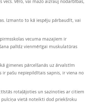
us vecs. Vēro, vai mazo aizrauj nodarbības,
s. Izmanto to kā iespēju pārbaudīt, vai
be pirmsskolas vecuma mazajiem ir
ēšana palīdz vienmērīgai muskulatūras
s kā ģimenes pārcelšanās uz ārvalstīm
r pašu nepiepildītais sapnis, ir viena no
tīstās rotaļājoties un sazinoties ar citiem
 pulciņa vietā noteikti dod priekšroku