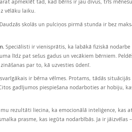
varat apmeklēt tad, kad bērns ir jau divus, trīs mēneš
z vēlāku laiku.
Daudzās skolās un pulciņos pirmā stunda ir bez maksa
ēm.
Speciālisti ir vienisprātis, ka labākā fiziskā nodar
cuma līdz pat sešus gadus un vecākiem bērniem. Peld
z zināšanas par to, kā uzvesties ūdenī.
 svarīgākais ir bērna vēlmes. Protams, tādās situācijā
os gadījumos piespiešana nodarboties ar hobiju, kas i
mu rezultāti liecina, ka emocionālā inteliģence, kas at
malka prasme, kas iegūta nodarbībās. Ja ir jāizvēlas –