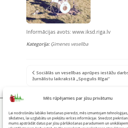
Informācijas avots: www.iksd.riga.lv
Kategorija:
Ģimenes veselība
Sociālās un veselības aprūpes iestāžu darb
žurnālistu laikrakstā „Spogulis Rīgai”
Mēs rūpējamies par jūsu privātumu
Lai nodrošinātu labāko lietošanas pieredzi, mēs izmantojam tehnoloģija
sīkdatnes, lai uzglabātu un piekļūtu ierīces informācijai. Sniedzot piekrišanu
mums apstrādāt datus par jūsu pārlūkošanas paradumiem un unikālajie