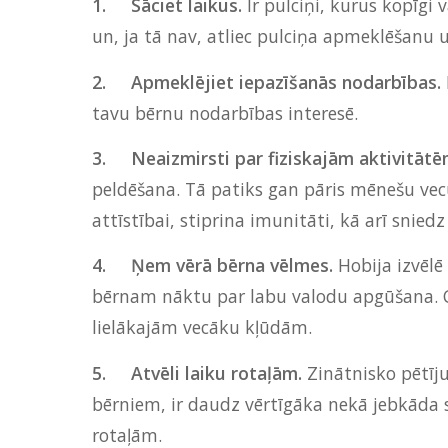
1.
Sāciet laikus.
Ir pulciņi, kurus kopīgi 
un, ja tā nav, atliec pulciņa apmeklēšanu u
2.
Apmeklējiet iepazīšanās nodarbības.
tavu bērnu nodarbības interesē.
3.
Neaizmirsti par fiziskajām aktivitāt
peldēšana. Tā patiks gan pāris mēnešu ve
attīstībai, stiprina imunitāti, kā arī snied
4.
Ņem vērā bērna vēlmes.
Hobija izvēlē
bērnam nāktu par labu valodu apgūšana. Cit
lielākajām vecāku kļūdām.
5.
Atvēli laiku rotaļām.
Zinātnisko pētīju
bērniem, ir daudz vērtīgāka nekā jebkāda s
rotaļām.