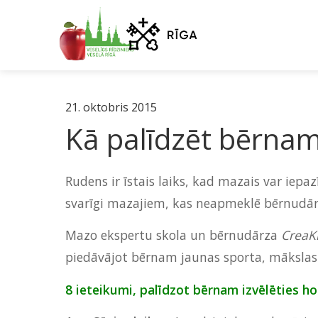
21. oktobris 2015
Kā palīdzēt bērnam 
Rudens ir īstais laiks, kad mazais var iepaz
svarīgi mazajiem, kas neapmeklē bērnudārz
Mazo ekspertu skola un bērnudārza
CreaK
piedāvājot bērnam jaunas sporta, mākslas v
8 ieteikumi, palīdzot bērnam izvēlēties ho