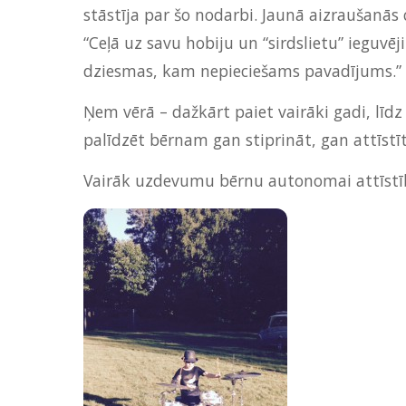
stāstīja par šo nodarbi. Jaunā aizraušanās
“Ceļā uz savu hobiju un “sirdslietu” ieguvē
dziesmas, kam nepieciešams pavadījums.”
Ņem vērā – dažkārt paiet vairāki gadi, līdz
palīdzēt bērnam gan stiprināt, gan attīstī
Vairāk uzdevumu bērnu autonomai attīst