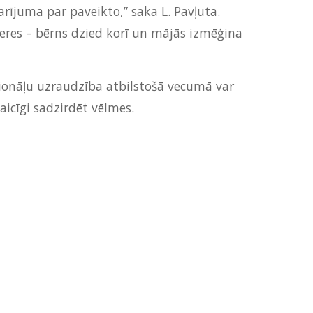
rījuma par paveikto,” saka L. Pavļuta.
vieres – bērns dzied korī un mājās izmēģina
esionāļu uzraudzība atbilstošā vecumā var
icīgi sadzirdēt vēlmes.