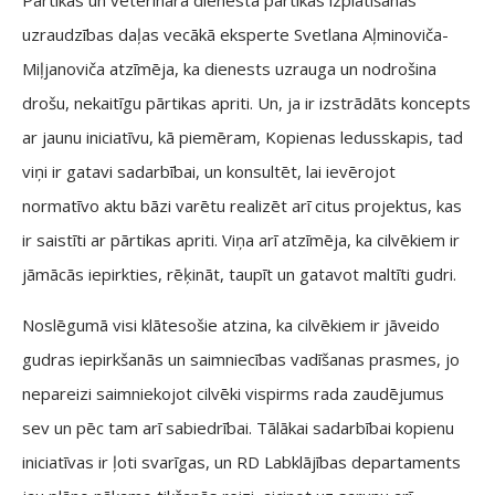
Pārtikas un veterinārā dienesta pārtikas izplatīšanas
uzraudzības daļas vecākā eksperte Svetlana Aļminoviča-
Miļjanoviča atzīmēja, ka dienests uzrauga un nodrošina
drošu, nekaitīgu pārtikas apriti. Un, ja ir izstrādāts koncepts
ar jaunu iniciatīvu, kā piemēram, Kopienas ledusskapis, tad
viņi ir gatavi sadarbībai, un konsultēt, lai ievērojot
normatīvo aktu bāzi varētu realizēt arī citus projektus, kas
ir saistīti ar pārtikas apriti. Viņa arī atzīmēja, ka cilvēkiem ir
jāmācās iepirkties, rēķināt, taupīt un gatavot maltīti gudri.
Noslēgumā visi klātesošie atzina, ka cilvēkiem ir jāveido
gudras iepirkšanās un saimniecības vadīšanas prasmes, jo
nepareizi saimniekojot cilvēki vispirms rada zaudējumus
sev un pēc tam arī sabiedrībai. Tālākai sadarbībai kopienu
iniciatīvas ir ļoti svarīgas, un RD Labklājības departaments