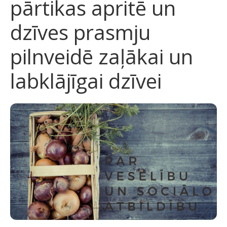
pārtikas apritē un
dzīves prasmju
pilnveidē zaļākai un
labklājīgai dzīvei