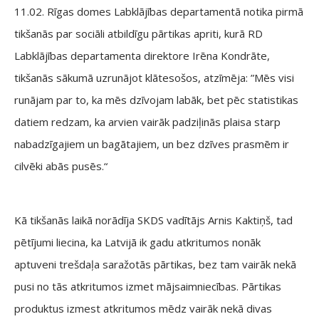
11.02. Rīgas domes Labklājības departamentā notika pirmā
tikšanās par sociāli atbildīgu pārtikas apriti, kurā RD
Labklājības departamenta direktore Irēna Kondrāte,
tikšanās sākumā uzrunājot klātesošos, atzīmēja: ”Mēs visi
runājam par to, ka mēs dzīvojam labāk, bet pēc statistikas
datiem redzam, ka arvien vairāk padziļinās plaisa starp
nabadzīgajiem un bagātajiem, un bez dzīves prasmēm ir
cilvēki abās pusēs.“
Kā tikšanās laikā norādīja SKDS vadītājs Arnis Kaktiņš, tad
pētījumi liecina, ka Latvijā ik gadu atkritumos nonāk
aptuveni trešdaļa saražotās pārtikas, bez tam vairāk nekā
pusi no tās atkritumos izmet mājsaimniecības. Pārtikas
produktus izmest atkritumos mēdz vairāk nekā divas