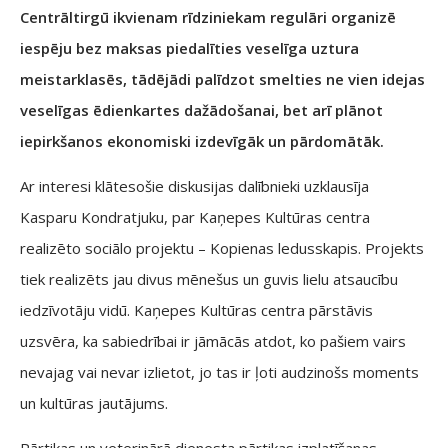
Centrāltirgū ikvienam rīdziniekam regulāri organizē
iespēju bez maksas piedalīties veselīga uztura
meistarklasēs, tādējādi palīdzot smelties ne vien idejas
veselīgas ēdienkartes dažādošanai, bet arī plānot
iepirkšanos ekonomiski izdevīgāk un pārdomātāk.
Ar interesi klātesošie diskusijas dalībnieki uzklausīja
Kasparu Kondratjuku, par Kaņepes Kultūras centra
realizēto sociālo projektu – Kopienas ledusskapis. Projekts
tiek realizēts jau divus mēnešus un guvis lielu atsaucību
iedzīvotāju vidū. Kaņepes Kultūras centra pārstāvis
uzsvēra, ka sabiedrībai ir jāmācās atdot, ko pašiem vairs
nevajag vai nevar izlietot, jo tas ir ļoti audzinošs moments
un kultūras jautājums.