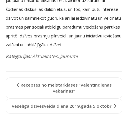
jau plāno nākamo tikšanās reizi, aicinot uz sarunu arī
šodienas diskusijas dalībniekus, un tos, kam būtu interese
dzīvot un saimniekot gudri, kā arī lai iedzīvinātu un veicinātu
prasmes par sociāli atbildīgu paradumu veidošanu pārtikas
apritē, dzīves prasmju pilnveidi, un jaunu iniciatīvu ieviešanu
zaļākai un labklājīgākai dzīvei.
Kategorijas:
Aktualitātes
,
Jaunumi
Receptes no meistarklases “Valentīndienas
vakariņas”
Veselīga dzīvesveida diena 2019.gada 5.oktobrī