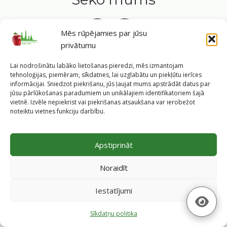
Mēs rūpējamies par jūsu
privātumu
Tavs ceļvedis veselīgā dzīvesveidā Rīgas sirdī.
Lai nodrošinātu labāko lietošanas pieredzi, mēs izmantojam
tehnoloģijas, piemēram, sīkdatnes, lai uzglabātu un piekļūtu ierīces
informācijai. Sniedzot piekrišanu, jūs ļaujat mums apstrādāt datus par
jūsu pārlūkošanas paradumiem un unikālajiem identifikatoriem šajā
vietnē. Izvēle nepiekrist vai piekrišanas atsaukšana var ierobežot
©
2026
Veselīgs rīdzinieks veselā Rīgā
|
Pārpublicējot
noteiktu vietnes funkciju darbību.
informāciju, atsauce uz Rīgas valstspilsētas pašvaldības
Labklājības departamentu un portālu
www.veseligsridzinieks.lv
obligāta.
Apstiprināt
Pašvaldības portālu administrē Rīgas valstspilsētas
pašvaldības Labklājības departaments (Rīga, Baznīcas iela
Noraidīt
19/23, LV-1010, e-pasts
dl@riga.lv
, mājas lapa
ld.riga.lv
)
Iestatījumi