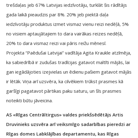
trešdaļas jeb 67% Latvijas iedzīvotāju, turklāt šis rādītājs
gada laikā pieaudzis par 8%. 20% jeb piektā daļa
iedzīvotāju produktus izmet vismaz vienu reizi nedēļā, 5%
no visiem aptaujātajiem to dara vairākas reizes nedēļā,
20% to dara vismaz reizi vai pāris reižu mēnesī.
Projekta “Paēdušai Latvijai” vadītāja Agita Kraukle atzīmēja,
ka sabiedrībā ir zudušas tradīcijas gatavot maltīti mājās, lai
gan iegādājoties izejvielas un ēdienu pašiem gatavot mājās
ir lētāk. Viņa arī uzsvēra, ka cilvēkiem trūkst prasmes kā
garšīgi pagatavot pārtikas paku saturu, un šīs prasmes
noteikti būtu jāveicina.
AS «Rīgas Centrāltirgus» valdes priekšsēdētājs Artis
Druvinieks uzsvēra arī veiksmīgo sadarbības pieredzi ar
Rīgas domes Labklājības departamentu, kas Rīgas