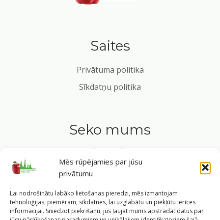
Saites
Privātuma politika
Sīkdatņu politika
Seko mums
Mēs rūpējamies par jūsu
privātumu
Tavs ceļvedis veselīgā dzīvesveidā Rīgas sirdī.
Lai nodrošinātu labāko lietošanas pieredzi, mēs izmantojam
tehnoloģijas, piemēram, sīkdatnes, lai uzglabātu un piekļūtu ierīces
informācijai. Sniedzot piekrišanu, jūs ļaujat mums apstrādāt datus par
jūsu pārlūkošanas paradumiem un unikālajiem identifikatoriem šajā