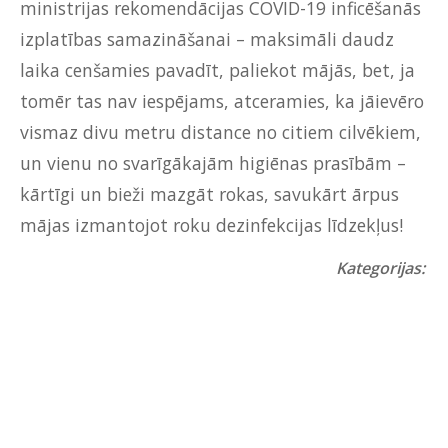
ministrijas rekomendācijas COVID-19 inficēšanās
izplatības samazināšanai – maksimāli daudz
laika cenšamies pavadīt, paliekot mājās, bet, ja
tomēr tas nav iespējams, atceramies, ka jāievēro
vismaz divu metru distance no citiem cilvēkiem,
un vienu no svarīgākajām higiēnas prasībām –
kārtīgi un bieži mazgāt rokas, savukārt ārpus
mājas izmantojot roku dezinfekcijas līdzekļus!
Kategorijas: