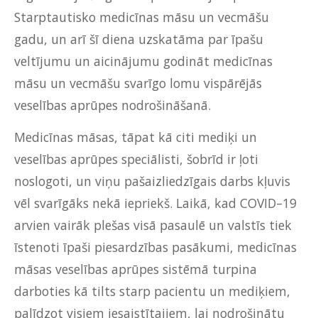
Starptautisko medicīnas māsu un vecmāšu
gadu, un arī šī diena uzskatāma par īpašu
veltījumu un aicinājumu godināt medicīnas
māsu un vecmāšu svarīgo lomu vispārējās
veselības aprūpes nodrošināšanā.
Medicīnas māsas, tāpat kā citi mediķi un
veselības aprūpes speciālisti, šobrīd ir ļoti
noslogoti, un viņu pašaizliedzīgais darbs kļuvis
vēl svarīgāks nekā iepriekš. Laikā, kad COVID–19
arvien vairāk plešas visā pasaulē un valstīs tiek
īstenoti īpaši piesardzības pasākumi, medicīnas
māsas veselības aprūpes sistēmā turpina
darboties kā tilts starp pacientu un mediķiem,
palīdzot visiem iesaistītajiem, lai nodrošinātu