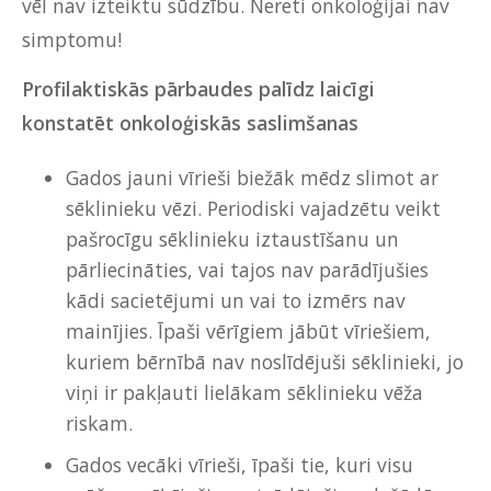
vēl nav izteiktu sūdzību. Nereti onkoloģijai nav
simptomu!
Profilaktiskās pārbaudes palīdz laicīgi
konstatēt onkoloģiskās saslimšanas
Gados jauni vīrieši biežāk mēdz slimot ar
sēklinieku vēzi. Periodiski vajadzētu veikt
pašrocīgu sēklinieku iztaustīšanu un
pārliecināties, vai tajos nav parādījušies
kādi sacietējumi un vai to izmērs nav
mainījies. Īpaši vērīgiem jābūt vīriešiem,
kuriem bērnībā nav noslīdējuši sēklinieki, jo
viņi ir pakļauti lielākam sēklinieku vēža
riskam.
Gados vecāki vīrieši, īpaši tie, kuri visu