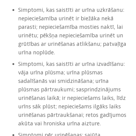
Simptomi, kas saistīti ar urīna uzkrāšanu:
nepieciešamība urinēt ir biežāka nekā
parasti; nepieciešamība mosties naktī, lai
urinētu; pēkšņa nepieciešamība urinēt un
grūtības ar urinēšanas atlikšanu; patvaļīga
urīna noplūde.
Simptomi, kas saistīti ar urīna izvadīšanu:
vāja urīna plūsma; urīna plūsmas
sadalīšanās vai smidzināšana; urīna
plūsmas pārtraukumi; sasprindzinājums
urinēšanas laikā; ir nepieciešams laiks, līdz
urīns sāk plūst; nepieciešams ilgāks laiks
urinēšanas pārtraukšanai; retos gadījumos
akūta vai hroniska urīna aizture.
Simptomi pēc urinēšanas: sajūta,