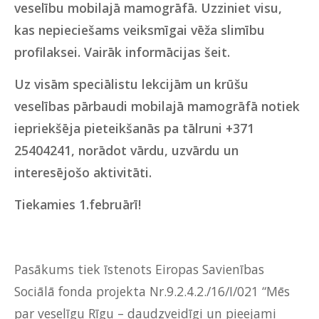
veselību mobilajā mamogrāfā. Uzziniet visu,
kas nepieciešams veiksmīgai vēža slimību
profilaksei. Vairāk informācijas
šeit
.
Uz visām speciālistu lekcijām un krūšu
veselības pārbaudi mobilajā mamogrāfā notiek
iepriekšēja pieteikšanās pa tālruni +371
25404241, norādot vārdu, uzvārdu un
interesējošo aktivitāti.
Tiekamies 1.februārī!
Pasākums tiek īstenots Eiropas Savienības
Sociālā fonda projekta Nr.9.2.4.2./16/I/021 “Mēs
par veselīgu Rīgu – daudzveidīgi un pieejami