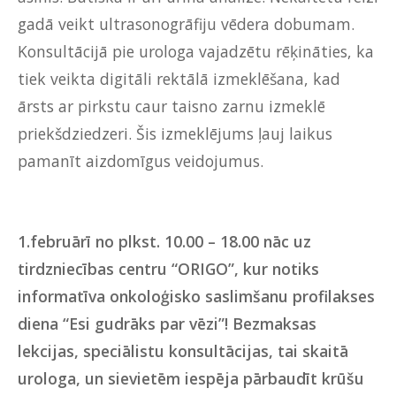
gadā veikt ultrasonogrāfiju vēdera dobumam.
Konsultācijā pie urologa vajadzētu rēķināties, ka
tiek veikta digitāli rektālā izmeklēšana, kad
ārsts ar pirkstu caur taisno zarnu izmeklē
priekšdziedzeri. Šis izmeklējums ļauj laikus
pamanīt aizdomīgus veidojumus.
1.februārī no plkst. 10.00 – 18.00 nāc uz
tirdzniecības centru “ORIGO”, kur notiks
informatīva onkoloģisko saslimšanu profilakses
diena “Esi gudrāks par vēzi”! Bezmaksas
lekcijas, speciālistu konsultācijas, tai skaitā
urologa, un sievietēm iespēja pārbaudīt krūšu