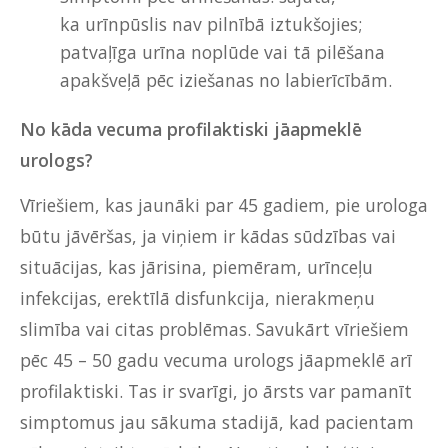
ka urīnpūslis nav pilnībā iztukšojies;
patvaļīga urīna noplūde vai tā pilēšana
apakšveļā pēc iziešanas no labierīcībām.
No kāda vecuma profilaktiski jāapmeklē
urologs?
Vīriešiem, kas jaunāki par 45 gadiem, pie urologa
būtu jāvēršas, ja viņiem ir kādas sūdzības vai
situācijas, kas jārisina, piemēram, urīnceļu
infekcijas, erektīlā disfunkcija, nierakmeņu
slimība vai citas problēmas. Savukārt vīriešiem
pēc 45 – 50 gadu vecuma urologs jāapmeklē arī
profilaktiski. Tas ir svarīgi, jo ārsts var pamanīt
simptomus jau sākuma stadijā, kad pacientam