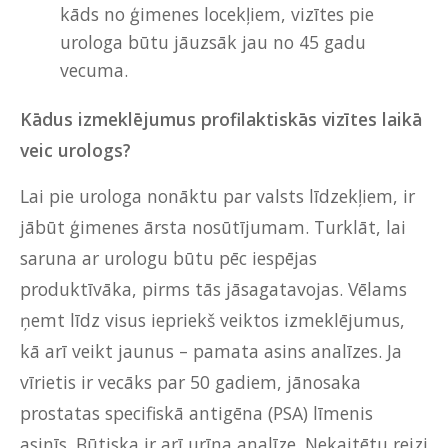
kāds no ģimenes locekļiem, vizītes pie
urologa būtu jāuzsāk jau no 45 gadu
vecuma.
Kādus izmeklējumus profilaktiskās vizītes laikā
veic urologs?
Lai pie urologa nonāktu par valsts līdzekļiem, ir
jābūt ģimenes ārsta nosūtījumam. Turklāt, lai
saruna ar urologu būtu pēc iespējas
produktīvāka, pirms tās jāsagatavojas. Vēlams
ņemt līdz visus iepriekš veiktos izmeklējumus,
kā arī veikt jaunus – pamata asins analīzes. Ja
vīrietis ir vecāks par 50 gadiem, jānosaka
prostatas specifiskā antigēna (PSA) līmenis
asinīs. Būtiska ir arī urīna analīze. Nekaitētu reizi