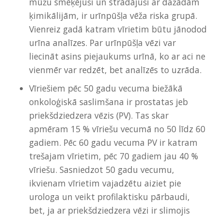
mūžu smēķējuši un strādājuši ar dažādām
ķimikālijām, ir urīnpūšļa vēža riska grupā.
Vienreiz gadā katram vīrietim būtu jānodod
urīna analīzes. Par urīnpūšļa vēzi var
liecināt asins piejaukums urīnā, ko ar aci ne
vienmēr var redzēt, bet analīzēs to uzrāda.
Vīriešiem pēc 50 gadu vecuma biežākā
onkoloģiskā saslimšana ir prostatas jeb
priekšdziedzera vēzis (PV). Tas skar
apmēram 15 % vīriešu vecumā no 50 līdz 60
gadiem. Pēc 60 gadu vecuma PV ir katram
trešajam vīrietim, pēc 70 gadiem jau 40 %
vīriešu. Sasniedzot 50 gadu vecumu,
ikvienam vīrietim vajadzētu aiziet pie
urologa un veikt profilaktisku pārbaudi,
bet, ja ar priekšdziedzera vēzi ir slimojis