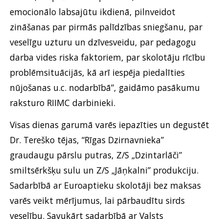
emocionālo labsajūtu ikdienā, pilnveidot
zināšanas par pirmās palīdzības sniegšanu, par
veselīgu uzturu un dzīvesveidu, par pedagogu
darba vides riska faktoriem, par skolotāju rīcību
problēmsituācijās, kā arī iespēja piedalīties
nūjošanas u.c. nodarbībā”, gaidāmo pasākumu
raksturo RIIMC darbinieki.
Visas dienas garumā varēs iepazīties un degustēt
Dr. Tereško tējas, “Rīgas Dzirnavnieka”
graudaugu pārslu putras, Z/S „Dzintarlāči”
smiltsērkšķu sulu un Z/S „Jāņkalni” produkciju.
Sadarbībā ar Euroaptieku skolotāji bez maksas
varēs veikt mērījumus, lai pārbaudītu sirds
veselību. Savukārt sadarbībā ar Valsts