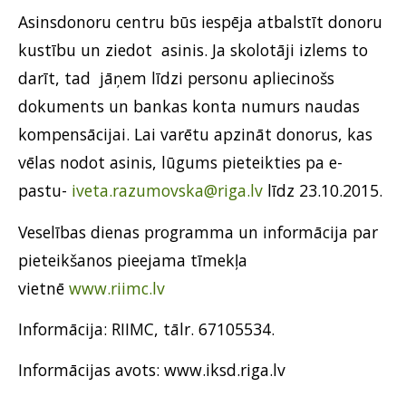
Asinsdonoru centru būs iespēja atbalstīt donoru
kustību un ziedot asinis. Ja skolotāji izlems to
darīt, tad jāņem līdzi personu apliecinošs
dokuments un bankas konta numurs naudas
kompensācijai. Lai varētu apzināt donorus, kas
vēlas nodot asinis, lūgums pieteikties pa e-
pastu-
iveta.razumovska@riga.lv
līdz 23.10.2015.
Veselības dienas programma un informācija par
pieteikšanos pieejama tīmekļa
vietnē
www.riimc.lv
Informācija: RIIMC, tālr. 67105534.
Informācijas avots: www.iksd.riga.lv