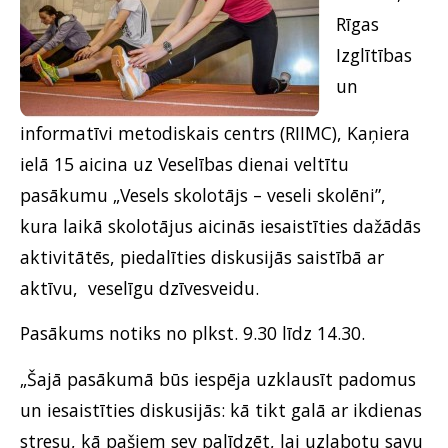
Rīgas
Izglītības
un
informatīvi metodiskais centrs (RIIMC), Kaņiera
ielā 15 aicina uz Veselības dienai veltītu
pasākumu „Vesels skolotājs – veseli skolēni”,
kura laikā skolotājus aicinās iesaistīties dažādās
aktivitātēs, piedalīties diskusijās saistībā ar
aktīvu, veselīgu dzīvesveidu.
Pasākums notiks no plkst. 9.30 līdz 14.30.
„Šajā pasākumā būs iespēja uzklausīt padomus
un iesaistīties diskusijās: kā tikt galā ar ikdienas
stresu, kā pašiem sev palīdzēt, lai uzlabotu savu