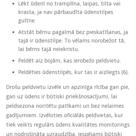
Lēkt ūdenī no tramplīna, laipas, tilta vai
krasta, ja nav pārbaudīta ūdenstilpes
gultne.
Atstāt bērnu pagalmā bez pieskatīšanas, ja
tajā ir ūdenstilpe. To vēlams norobežot tā,
lai bērns tajā neiekristu.
Peldēt aiz bojām, kas ierobežo peldvietu.
Peldēties ūdenstilpēs, kur tas ir aizliegts
(6).
Drošu peldvietu izvēle un apzinīga rīcība gan pie,
gan uz ūdens ir būtiski priekšnosacījumi, lai
peldsezona noritētu patīkami un bez nelaimes
gadījumiem. Izvēloties oficiālās peldvietas, kur
tiek veikts regulārs ūdens kvalitātes monitorings
un nodrošināta uzraudzība, iespējams būtiski