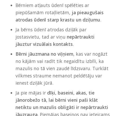
Bērniem atļauts ūdenī spēlēties ar
piepūšamām rotaļlietām,
ja pieaugušais
atrodas ūdenī starp krastu un dziļumu
.
Ja bērns ūdenī atrodas dziļāk par
jostasvietu, tad ar viņu
nepārtraukti
jāuztur vizuālais kontakts
.
Bērni jāuzmana no viļņiem
, kas var nogāzt
no kājām vai radīt tik negaidītu izbīli, ka
mazulis no tā vien zaudē līdzsvaru. Turklāt
vilkmes straume nemanot peldētāju var
ienest dziļāk jūrā.
Ja pie mājas ir
dīķi, baseini, akas, tie
jānorobežo tā, lai bērni vieni paši klāt
netiktu un mazulis obligāti ir nepārtraukti
jāuzrauga
. Piemājas baseinos nav ieteicams