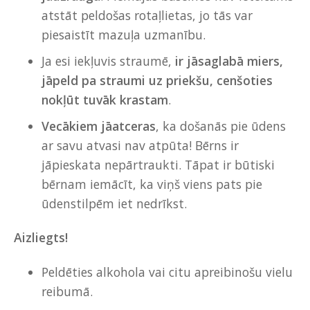
atstāt peldošas rotaļlietas, jo tās var
piesaistīt mazuļa uzmanību.
Ja esi iekļuvis straumē,
ir jāsaglabā miers,
jāpeld pa straumi uz priekšu, cenšoties
nokļūt tuvāk krastam
.
Vecākiem jāatceras
, ka došanās pie ūdens
ar savu atvasi nav atpūta! Bērns ir
jāpieskata nepārtraukti. Tāpat ir būtiski
bērnam iemācīt, ka viņš viens pats pie
ūdenstilpēm iet nedrīkst.
Aizliegts!
Peldēties alkohola vai citu apreibinošu vielu
reibumā.