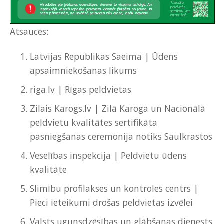
Atsauces:
Latvijas Republikas Saeima | Ūdens
apsaimniekošanas likums
riga.lv
|
Rīgas peldvietas
Zilais Karogs.lv | Zilā Karoga un Nacionālā
peldvietu kvalitātes sertifikāta
pasniegšanas ceremonija notiks Saulkrastos
Veselības inspekcija | Peldvietu ūdens
kvalitāte
Slimību profilakses un kontroles centrs |
Pieci ieteikumi drošas peldvietas izvēlei
Valsts ugunsdzēsības un glābšanas dienests