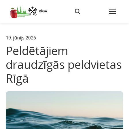
19. jūnijs 2026
Peldētājiem
draudzīgās peldvietas
Rīgā