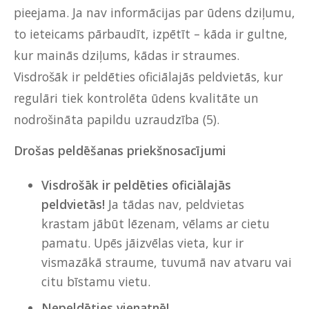
pieejama. Ja nav informācijas par ūdens dziļumu,
to ieteicams pārbaudīt, izpētīt – kāda ir gultne,
kur mainās dziļums, kādas ir straumes.
Visdrošāk ir peldēties oficiālajās peldvietās, kur
regulāri tiek kontrolēta ūdens kvalitāte un
nodrošināta papildu uzraudzība (5).
Drošas peldēšanas priekšnosacījumi
Visdrošāk ir peldēties oficiālajās
peldvietās!
Ja tādas nav, peldvietas
krastam jābūt lēzenam, vēlams ar cietu
pamatu. Upēs jāizvēlas vieta, kur ir
vismazākā straume, tuvumā nav atvaru vai
citu bīstamu vietu.
Nepeldēties vienatnē!