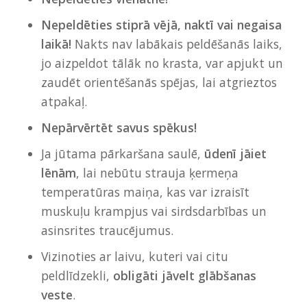
Nepeldēties stiprā vējā, naktī vai negaisa
laikā!
Nakts nav labākais peldēšanās laiks,
jo aizpeldot tālāk no krasta, var apjukt un
zaudēt orientēšanās spējas, lai atgrieztos
atpakaļ.
Nepārvērtēt savus spēkus!
Ja jūtama pārkaršana saulē,
ūdenī jāiet
lēnām
, lai nebūtu strauja ķermeņa
temperatūras maiņa, kas var izraisīt
muskuļu krampjus vai sirdsdarbības un
asinsrites traucējumus.
Vizinoties ar laivu, kuteri vai citu
peldlīdzekli,
obligāti jāvelt glābšanas
veste
.