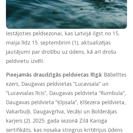
Iestājoties peldsezonai, kas Latvijā ilgst no 15.
maija līdz 15. septembrim (1), aktualizējas
jautājumi par drošību uz ūdens, kā arī drošu
peldvietu izvēli.
Pieejamās draudzīgās peldvietas Rīgā
:
Bābelītes
ezers, Daugavas peldvietas “Lucavsala” un
“Lucavsalas līcis”, Daugavas peldvieta “Rumbula”,
Daugavas peldvieta “Ķīpsala”, Ķīšezera peldvieta,
Vakarbuļļi, Daugavgrīva, Vecāķi un Bolderājas
karjers (2). 2025. gada sezonā Zilā Karoga
sertifikāts, kas nosaka stingrus kritērijus ūdens