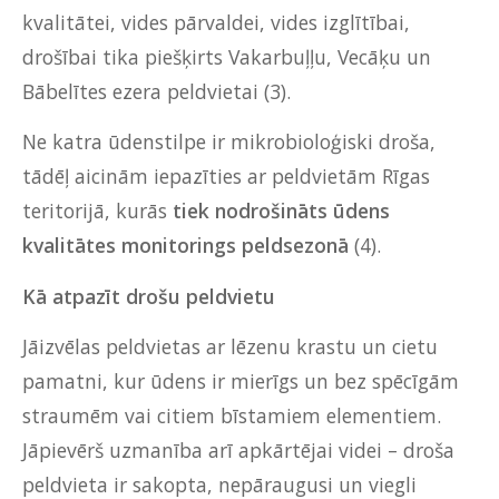
kvalitātei, vides pārvaldei, vides izglītībai,
drošībai tika piešķirts Vakarbuļļu, Vecāķu un
Bābelītes ezera peldvietai (3).
Ne katra ūdenstilpe ir mikrobioloģiski droša,
tādēļ aicinām iepazīties ar peldvietām Rīgas
teritorijā, kurās
tiek nodrošināts ūdens
kvalitātes monitorings peldsezonā
(4).
Kā atpazīt drošu peldvietu
Jāizvēlas peldvietas ar lēzenu krastu un cietu
pamatni, kur ūdens ir mierīgs un bez spēcīgām
straumēm vai citiem bīstamiem elementiem.
Jāpievērš uzmanība arī apkārtējai videi – droša
peldvieta ir sakopta, nepāraugusi un viegli