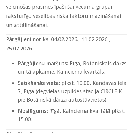
veicinošas prasmes īpaši šai vecuma grupai
raksturīgo veselības riska faktoru mazināšanai
un attālināšanai.
Pārgājieni notiks:
04.02.2026., 11
.02.2026.,
25.02.2026.
Pārgājienu maršuts:
Rīga, Botāniskais dārzs
un tā apkaime, Kalnciema kvartāls.
Satikšanās vieta:
plkst. 10.00, Kandavas iela
7, Rīga (degvielas uzpildes stacija CIRCLE K
pie Botāniskā dārza autostāvvietas).
Noslēgums:
Rīgā, Kalnciema kvartālā plkst.
15.00.