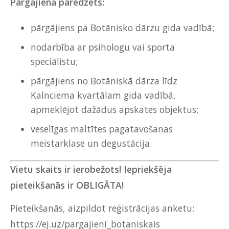
Pārgājienā paredzēts:
pārgājiens pa Botānisko dārzu gida vadībā;
nodarbība ar psihologu vai sporta
speciālistu;
pārgājiens no Botāniskā dārza līdz
Kalnciema kvartālam gida vadībā,
apmeklējot dažādus apskates objektus;
veselīgas maltītes pagatavošanas
meistarklase un degustācija.
Vietu skaits ir ierobežots!
Iepriekšēja
pieteikšanās ir OBLIGĀTA!
Pieteikšanās, aizpildot reģistrācijas anketu:
https://ej.uz/pargajieni_botaniskais