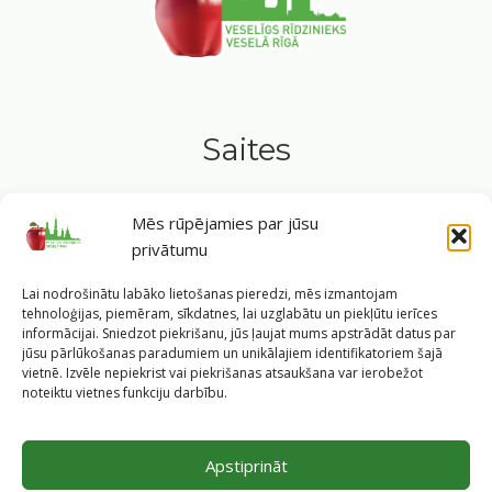
Saites
Privātuma politika
Mēs rūpējamies par jūsu
Sīkdatņu politika
privātumu
Lai nodrošinātu labāko lietošanas pieredzi, mēs izmantojam
tehnoloģijas, piemēram, sīkdatnes, lai uzglabātu un piekļūtu ierīces
Seko mums
informācijai. Sniedzot piekrišanu, jūs ļaujat mums apstrādāt datus par
jūsu pārlūkošanas paradumiem un unikālajiem identifikatoriem šajā
vietnē. Izvēle nepiekrist vai piekrišanas atsaukšana var ierobežot
noteiktu vietnes funkciju darbību.
Tavs ceļvedis veselīgā dzīvesveidā Rīgas sirdī.
Apstiprināt