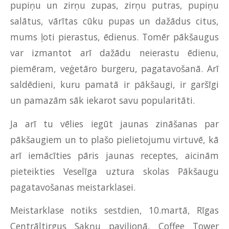
pupiņu un zirņu zupas, zirņu putras, pupiņu
salātus, vārītas cūku pupas un dažādus citus,
mums ļoti pierastus, ēdienus. Tomēr pākšaugus
var izmantot arī dažādu neierastu ēdienu,
piemēram, veģetāro burgeru, pagatavošanā. Arī
saldēdieni, kuru pamatā ir pākšaugi, ir garšīgi
un pamazām sāk iekarot savu popularitāti.
Ja arī tu vēlies iegūt jaunas zināšanas par
pākšaugiem un to plašo pielietojumu virtuvē, kā
arī iemācīties pāris jaunas receptes, aicinām
pieteikties Veselīga uztura skolas Pākšaugu
pagatavošanas meistarklasei.
Meistarklase notiks sestdien, 10.martā, Rīgas
Centrāltirgus Sakņu paviljonā, Coffee Tower