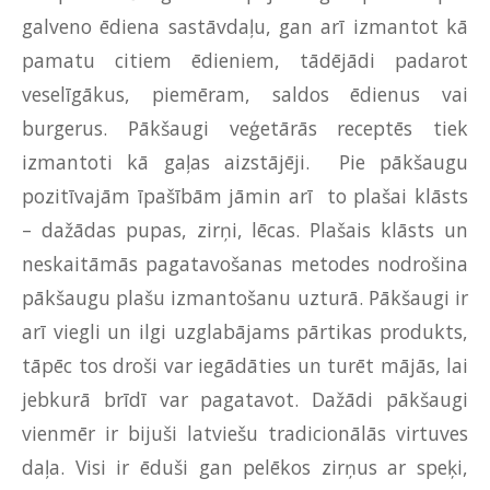
galveno ēdiena sastāvdaļu, gan arī izmantot kā
pamatu citiem ēdieniem, tādējādi padarot
veselīgākus, piemēram, saldos ēdienus vai
burgerus. Pākšaugi veģetārās receptēs tiek
izmantoti kā gaļas aizstājēji. Pie pākšaugu
pozitīvajām īpašībām jāmin arī to plašai klāsts
– dažādas pupas, zirņi, lēcas. Plašais klāsts un
neskaitāmās pagatavošanas metodes nodrošina
pākšaugu plašu izmantošanu uzturā. Pākšaugi ir
arī viegli un ilgi uzglabājams pārtikas produkts,
tāpēc tos droši var iegādāties un turēt mājās, lai
jebkurā brīdī var pagatavot. Dažādi pākšaugi
vienmēr ir bijuši latviešu tradicionālās virtuves
daļa. Visi ir ēduši gan pelēkos zirņus ar speķi,