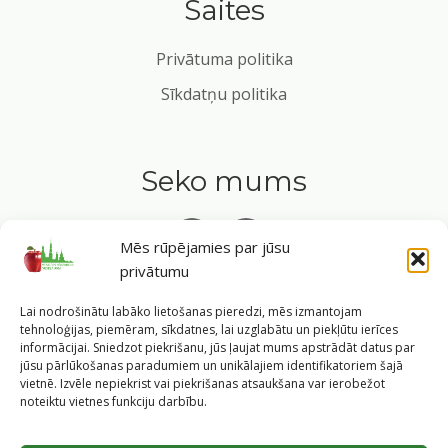
Saites
Privātuma politika
Sīkdatņu politika
Seko mums
Mēs rūpējamies par jūsu
privātumu
Tavs ceļvedis veselīgā dzīvesveidā Rīgas sirdī.
Lai nodrošinātu labāko lietošanas pieredzi, mēs izmantojam
tehnoloģijas, piemēram, sīkdatnes, lai uzglabātu un piekļūtu ierīces
informācijai. Sniedzot piekrišanu, jūs ļaujat mums apstrādāt datus par
jūsu pārlūkošanas paradumiem un unikālajiem identifikatoriem šajā
vietnē. Izvēle nepiekrist vai piekrišanas atsaukšana var ierobežot
©
2026
Veselīgs rīdzinieks veselā Rīgā
|
Pārpublicējot
noteiktu vietnes funkciju darbību.
informāciju, atsauce uz Rīgas valstspilsētas pašvaldības
Labklājības departamentu un portālu