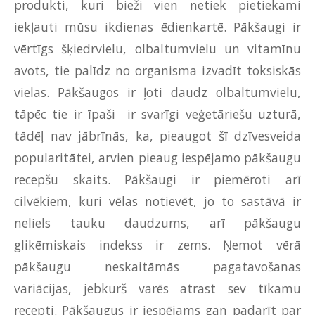
produkti, kuri bieži vien netiek pietiekami
iekļauti mūsu ikdienas ēdienkartē. Pākšaugi ir
vērtīgs šķiedrvielu, olbaltumvielu un vitamīnu
avots, tie palīdz no organisma izvadīt toksiskās
vielas. Pākšaugos ir ļoti daudz olbaltumvielu,
tāpēc tie ir īpaši ir svarīgi veģetāriešu uzturā,
tādēļ nav jābrīnās, ka, pieaugot šī dzīvesveida
popularitātei, arvien pieaug iespējamo pākšaugu
recepšu skaits. Pākšaugi ir piemēroti arī
cilvēkiem, kuri vēlas notievēt, jo to sastāvā ir
neliels tauku daudzums, arī pākšaugu
glikēmiskais indekss ir zems. Ņemot vērā
pākšaugu neskaitāmās pagatavošanas
variācijas, jebkurš varēs atrast sev tīkamu
recepti. Pākšaugus ir iespējams gan padarīt par