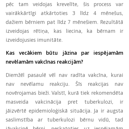
pēc tam veidojas krevelīte, šis process var
vairākkārtīgi atkārtoties 3 līdz 4 mēnešus,
dažiem bērniem pat līdz 7 mēnešiem. Rezultātā
izveidojas rētiņa, kas liecina, ka bērnam ir
izveidojusies imunitāte.
Kas vecākiem būtu jāzina par iespējamām
nevēlamām vakcīnas reakcijām?
Diemžēl pasaulē vēl nav radīta vakcīna, kurai
nav nevēlamu reakciju. Šīs reakcijas nav
novērojamas bieži. Valstī, kurā tiek rekomendēta
masveida vakcinācija pret tuberkulozi, ir
jāizvērtē epidemioloģiskā situācija. Ja ir augsta
saslimstība ar tuberkulozi bērnu vidū, tad
jāvakcinē bērni, neskatoties uz iespējamām