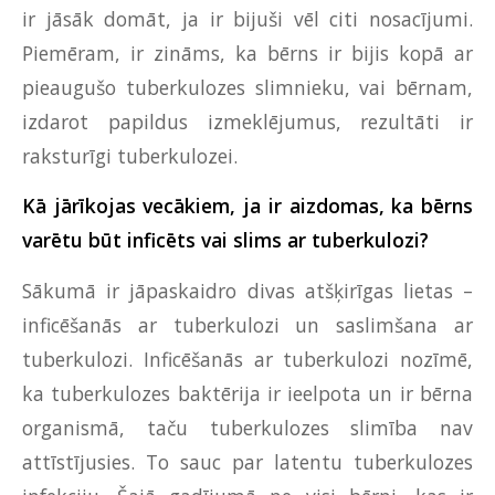
ir jāsāk domāt, ja ir bijuši vēl citi nosacījumi.
Piemēram, ir zināms, ka bērns ir bijis kopā ar
pieaugušo tuberkulozes slimnieku, vai bērnam,
izdarot papildus izmeklējumus, rezultāti ir
raksturīgi tuberkulozei.
Kā jārīkojas vecākiem, ja ir aizdomas, ka bērns
varētu būt inficēts vai slims ar tuberkulozi?
Sākumā ir jāpaskaidro divas atšķirīgas lietas –
inficēšanās ar tuberkulozi un saslimšana ar
tuberkulozi. Inficēšanās ar tuberkulozi nozīmē,
ka tuberkulozes baktērija ir ieelpota un ir bērna
organismā, taču tuberkulozes slimība nav
attīstījusies. To sauc par latentu tuberkulozes