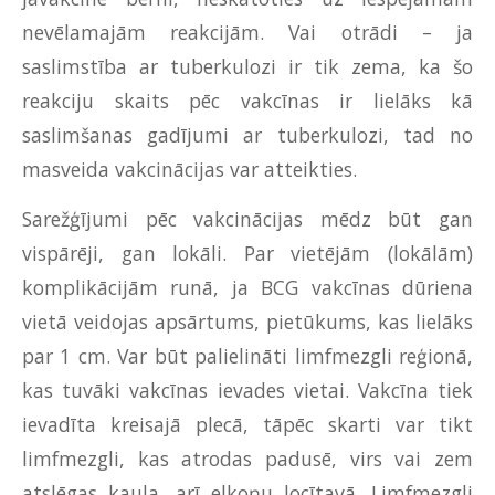
nevēlamajām reakcijām. Vai otrādi – ja
saslimstība ar tuberkulozi ir tik zema, ka šo
reakciju skaits pēc vakcīnas ir lielāks kā
saslimšanas gadījumi ar tuberkulozi, tad no
masveida vakcinācijas var atteikties.
Sarežģījumi pēc vakcinācijas mēdz būt gan
vispārēji, gan lokāli. Par vietējām (lokālām)
komplikācijām runā, ja BCG vakcīnas dūriena
vietā veidojas apsārtums, pietūkums, kas lielāks
par 1 cm. Var būt palielināti limfmezgli reģionā,
kas tuvāki vakcīnas ievades vietai. Vakcīna tiek
ievadīta kreisajā plecā, tāpēc skarti var tikt
limfmezgli, kas atrodas padusē, virs vai zem
atslēgas kaula, arī elkoņu locītavā. Limfmezgli