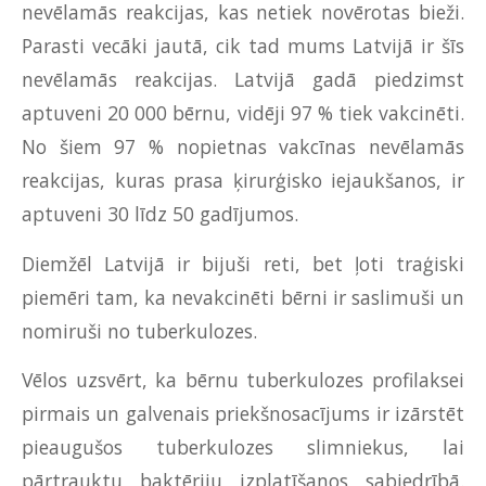
nevēlamās reakcijas, kas netiek novērotas bieži.
Parasti vecāki jautā, cik tad mums Latvijā ir šīs
nevēlamās reakcijas. Latvijā gadā piedzimst
aptuveni 20 000 bērnu, vidēji 97 % tiek vakcinēti.
No šiem 97 % nopietnas vakcīnas nevēlamās
reakcijas, kuras prasa ķirurģisko iejaukšanos, ir
aptuveni 30 līdz 50 gadījumos.
Diemžēl Latvijā ir bijuši reti, bet ļoti traģiski
piemēri tam, ka nevakcinēti bērni ir saslimuši un
nomiruši no tuberkulozes.
Vēlos uzsvērt, ka bērnu tuberkulozes profilaksei
pirmais un galvenais priekšnosacījums ir izārstēt
pieaugušos tuberkulozes slimniekus, lai
pārtrauktu baktēriju izplatīšanos sabiedrībā.