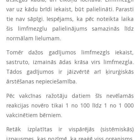
var uz kādu brīdi iekaist, būt palielināti. Parasti
tie nav sāpīgi. Iespējams, ka pēc noteikta laika
šis limfmezglu palielinājums samazinās līdz
normālam lielumam.
Tomēr dažos gadījumos limfmezgls iekaist,
sastruto, izmainās ādas krāsa virs limfmezgla.
Tādos gadījumos ir jāizvērtē arī ķirurģiskās
ārstēšanas nepieciešamība.
Pēc vakcīnas ražotāju datiem šīs nevēlamās
reakcijas novēro tikai 1 no 100 līdz 1 no 1 000
vakcinētiem bērniem.
Retāk izplatītas ir vispārējās (sistēmiskās)
izpausmes, kas nozīmē, ka reaģē viss organisms.