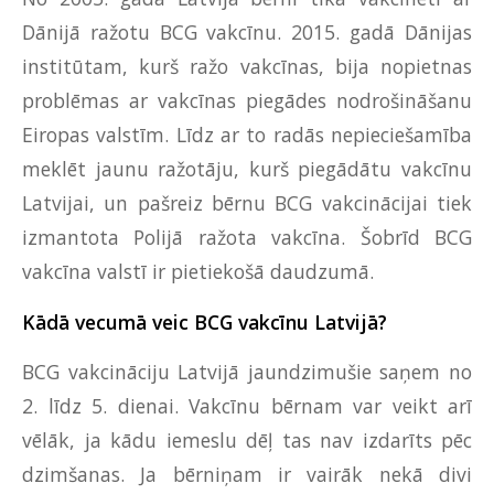
Dānijā ražotu BCG vakcīnu. 2015. gadā Dānijas
institūtam, kurš ražo vakcīnas, bija nopietnas
problēmas ar vakcīnas piegādes nodrošināšanu
Eiropas valstīm. Līdz ar to radās nepieciešamība
meklēt jaunu ražotāju, kurš piegādātu vakcīnu
Latvijai, un pašreiz bērnu BCG vakcinācijai tiek
izmantota Polijā ražota vakcīna. Šobrīd BCG
vakcīna valstī ir pietiekošā daudzumā.
Kādā vecumā veic BCG vakcīnu Latvijā?
BCG vakcināciju Latvijā jaundzimušie saņem no
2. līdz 5. dienai. Vakcīnu bērnam var veikt arī
vēlāk, ja kādu iemeslu dēļ tas nav izdarīts pēc
dzimšanas. Ja bērniņam ir vairāk nekā divi