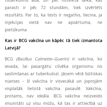
parasti ir pēc 72 stundām, tiek izvērtēts
rezultāts. Par to, ka tests ir negatīvs, liecina, ja
injekcijas vietā nav ne apsārtuma, ne
pietūkuma.
Kas ir BCG vakcīna un kāpēc tā tiek izmantota
Latvijā?
BCG
(Bacillus Calmette–Guerin)
ir vakcīna, ko
ievada, lai pasargātu cilvēka organismu no
saslimšanas ar tuberkulozi. Jāņem vērā būtiskas
nianses – šī vakcīna ir visvecākā un joprojām
visplašāk lietotā vakcīna pasaulē. Vakcīna,
protams, nav ideāla. BCG vakcīna neizveido
imunitāti uz visu mūžu, kā tas ir attiecībā uz