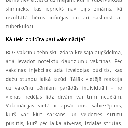
slimnieks, kas iepriekš nav bijis zināms, kā
rezultātā bērns inficējas un arī saslimst ar
tuberkulozi.
Kā tiek izpildīta pati vakcinācija?
BCG vakcīnu tehniski izdara kreisajā augšdelmā,
ādā ievadot noteiktu daudzumu vakcīnas. Pēc
vakcīnas injekcijas ādā izveidojas pūslītis, kas
dažu stundu laikā izzūd. Tālāk vietējā reakcija
uz vakcīnu bērniem parādās individuāli – no
vienas nedēļas līdz divām vai trim nedēļām.
Vakcinācijas vietā ir apsārtums, sabiezējums,
kurš var kļūt sarkans un veidoties strutu
pūslītis, kurš pēc laika atveras, izdalās strutas,