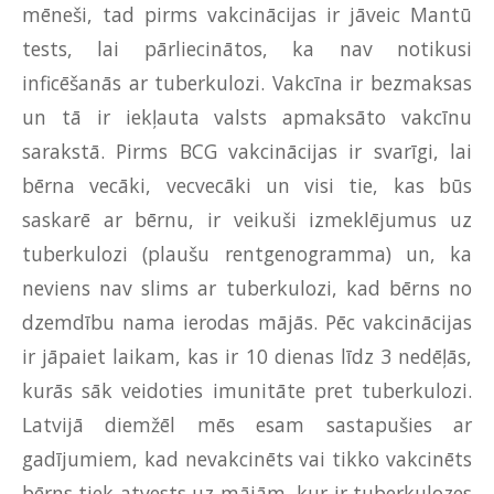
mēneši, tad pirms vakcinācijas ir jāveic Mantū
tests, lai pārliecinātos, ka nav notikusi
inficēšanās ar tuberkulozi. Vakcīna ir bezmaksas
un tā ir iekļauta valsts apmaksāto vakcīnu
sarakstā. Pirms BCG vakcinācijas ir svarīgi, lai
bērna vecāki, vecvecāki un visi tie, kas būs
saskarē ar bērnu, ir veikuši izmeklējumus uz
tuberkulozi (plaušu rentgenogramma) un, ka
neviens nav slims ar tuberkulozi, kad bērns no
dzemdību nama ierodas mājās. Pēc vakcinācijas
ir jāpaiet laikam, kas ir 10 dienas līdz 3 nedēļās,
kurās sāk veidoties imunitāte pret tuberkulozi.
Latvijā diemžēl mēs esam sastapušies ar
gadījumiem, kad nevakcinēts vai tikko vakcinēts
bērns tiek atvests uz mājām, kur ir tuberkulozes