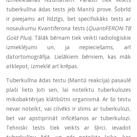
tuberkulīna ādas tests jeb Mantū prove. Šobrīd
ir pieejams arī līdzīgs, bet specifiskāks tests ar
nosaukumu Kvantiferona tests (
QuantiFERON-TB
Gold Plus
). Tālāk bērnam tiek veikti radioloģiskie
izmeklējumi un, ja nepieciešams, arī
datortomogrāfija. Lielākiem bērniem, kas māk
atklepot, izmeklē arī krēpas.
Tuberkulīna ādas testu (Mantū reakcija) pasaulē
plaši lieto ļoti sen, lai noteiktu tuberkulozes
mikobaktērijas klātbūtni organismā. Ar šo testu
nevar noteikt, vai cilvēks ir slims ar tuberkulozi,
bet var apstiprināt inficēšanos ar tuberkulozi.
Tehniski tests tiek veikts ar šļirci, ievadot
tuberkulīnu ādā, un pēc noteikta laika, kas