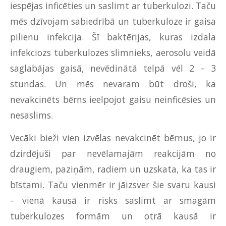
iespējas inficēties un saslimt ar tuberkulozi. Taču
mēs dzīvojam sabiedrībā un tuberkuloze ir gaisa
pilienu infekcija. Šī baktērijas, kuras izdala
infekciozs tuberkulozes slimnieks, aerosolu veidā
saglabājas gaisā, nevēdinātā telpā vēl 2 – 3
stundas. Un mēs nevaram būt droši, ka
nevakcinēts bērns ieelpojot gaisu neinficēsies un
nesaslims.
Vecāki bieži vien izvēlas nevakcinēt bērnus, jo ir
dzirdējuši par nevēlamajām reakcijām no
draugiem, paziņām, radiem un uzskata, ka tas ir
bīstami. Taču vienmēr ir jāizsver šie svaru kausi
– vienā kausā ir risks saslimt ar smagām
tuberkulozes formām un otrā kausā ir