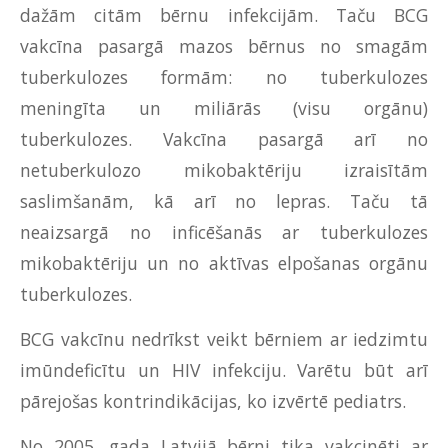
dažām citām bērnu infekcijām. Taču BCG
vakcīna pasargā mazos bērnus no smagām
tuberkulozes formām: no tuberkulozes
meningīta un miliārās (visu orgānu)
tuberkulozes. Vakcīna pasargā arī no
netuberkulozo mikobaktēriju izraisītām
saslimšanām, kā arī no lepras. Taču tā
neaizsargā no inficēšanās ar tuberkulozes
mikobaktēriju un no aktīvas elpošanas orgānu
tuberkulozes.
BCG vakcīnu nedrīkst veikt bērniem ar iedzimtu
imūndeficītu un HIV infekciju. Varētu būt arī
pārejošas kontrindikācijas, ko izvērtē pediatrs.
No 2005. gada Latvijā bērni tika vakcinēti ar