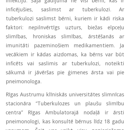
infekciju. Šajā gadījumā ne visi bērni, kas ir
inficējušies, saslimst ar tuberkulozi. Ar
tuberkulozi saslimst bērni, kuriem ir kādi riska
faktori: nepilnvērtīgs uzturs, biežas elpceļu
slimības, hroniskas slimības, ārstēšanās ar
imunitāti pazeminošiem medikamentiem. Ja
vecākiem ir kādas aizdomas, ka bērns var būt
inficēts vai saslimis ar tuberkulozi, noteikti
sākumā ir jāvēršas pie ģimenes ārsta vai pie
pneimonologa.
Rīgas Austrumu klīniskās universitātes slimnīcas
stacionāra “Tuberkulozes un plaušu slimību
centra” Rīgas Ambulatorajā nodaļā ir ārsti
pneimonologi, kas konsultē bērnus līdz 18 gadu