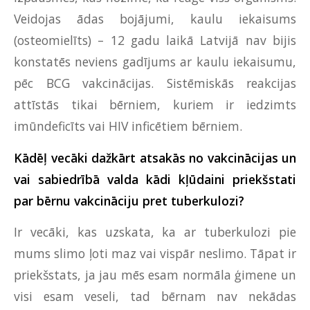
Veidojas ādas bojājumi, kaulu iekaisums
(osteomielīts) – 12 gadu laikā Latvijā nav bijis
konstatēs neviens gadījums ar kaulu iekaisumu,
pēc BCG vakcinācijas. Sistēmiskās reakcijas
attīstās tikai bērniem, kuriem ir iedzimts
imūndeficīts vai HIV inficētiem bērniem.
Kādēļ vecāki dažkārt atsakās no vakcinācijas un
vai sabiedrībā valda kādi kļūdaini priekšstati
par bērnu vakcināciju pret tuberkulozi?
Ir vecāki, kas uzskata, ka ar tuberkulozi pie
mums slimo ļoti maz vai vispār neslimo. Tāpat ir
priekšstats, ja jau mēs esam normāla ģimene un
visi esam veseli, tad bērnam nav nekādas