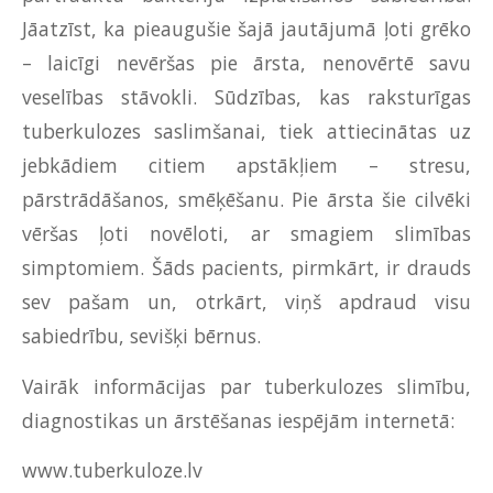
Jāatzīst, ka pieaugušie šajā jautājumā ļoti grēko
– laicīgi nevēršas pie ārsta, nenovērtē savu
veselības stāvokli. Sūdzības, kas raksturīgas
tuberkulozes saslimšanai, tiek attiecinātas uz
jebkādiem citiem apstākļiem – stresu,
pārstrādāšanos, smēķēšanu. Pie ārsta šie cilvēki
vēršas ļoti novēloti, ar smagiem slimības
simptomiem. Šāds pacients, pirmkārt, ir drauds
sev pašam un, otrkārt, viņš apdraud visu
sabiedrību, sevišķi bērnus.
Vairāk informācijas par tuberkulozes slimību,
diagnostikas un ārstēšanas iespējām internetā:
www.tuberkuloze.lv