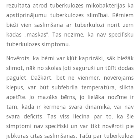
rezultātā atrod tuberkulozes mikobaktērijas kā
apstiprinājumu tuberkulozes slimībai. Bērniem
bieži vien saslimšana ar tuberkulozi norit zem
kādas „maskas”. Tas nozīmē, ka nav specifisku
tuberkulozes simptomu.
Novērots, ka bērni var kļūt kaprīzāki, sāk biežāk
slimot, nāk no skolas ļoti saguruši un tūlīt dodas
pagulēt. Dažkārt, bet ne vienmēr, novērojams
klepus, var būt subfebrila temperatūra, slikta
apetīte. Jo mazāks bērns, jo lielāka nozīme ir
tam, kāda ir ķermeņa svara dinamika, vai nav
svara deficīts. Tas viss liecina par to, ka šie
simptomi nav specifiski un var tikt novēroti pie
jebkuras citas saslimšanas. Taču par tuberkulozi