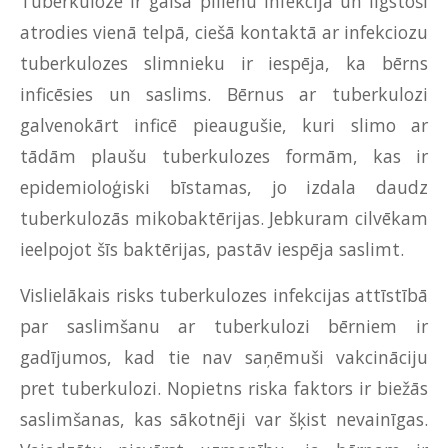
Tuberkuloze ir gaisa pilienu infekcija un ilgstoši
atrodies vienā telpā, ciešā kontaktā ar infekciozu
tuberkulozes slimnieku ir iespēja, ka bērns
inficēsies un saslims. Bērnus ar tuberkulozi
galvenokārt inficē pieaugušie, kuri slimo ar
tādām plaušu tuberkulozes formām, kas ir
epidemioloģiski bīstamas, jo izdala daudz
tuberkulozās mikobaktērijas. Jebkuram cilvēkam
ieelpojot šīs baktērijas, pastāv iespēja saslimt.
Vislielākais risks tuberkulozes infekcijas attīstībā
par saslimšanu ar tuberkulozi bērniem ir
gadījumos, kad tie nav saņēmuši vakcināciju
pret tuberkulozi. Nopietns riska faktors ir biežās
saslimšanas, kas sākotnēji var šķist nevainīgas.