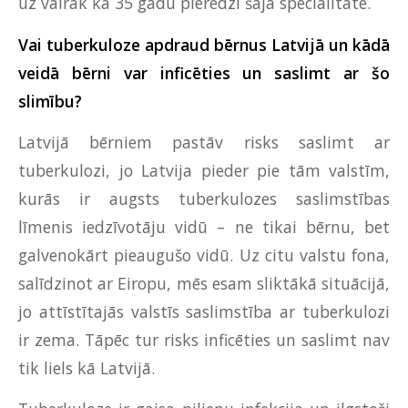
uz vairāk kā 35 gadu pieredzi šajā specialitātē.
Vai tuberkuloze apdraud bērnus Latvijā un kādā
veidā bērni var inficēties un saslimt ar šo
slimību?
Latvijā bērniem pastāv risks saslimt ar
tuberkulozi, jo Latvija pieder pie tām valstīm,
kurās ir augsts tuberkulozes saslimstības
līmenis iedzīvotāju vidū – ne tikai bērnu, bet
galvenokārt pieaugušo vidū. Uz citu valstu fona,
salīdzinot ar Eiropu, mēs esam sliktākā situācijā,
jo attīstītajās valstīs saslimstība ar tuberkulozi
ir zema. Tāpēc tur risks inficēties un saslimt nav
tik liels kā Latvijā.