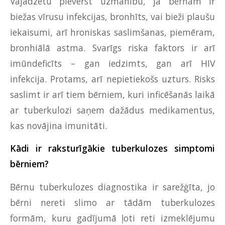
Vajadzētu pievērst uzmanību, ja bērnam ir
biežas vīrusu infekcijas, bronhīts, vai bieži plaušu
iekaisumi, arī hroniskas saslimšanas, piemēram,
bronhiālā astma. Svarīgs riska faktors ir arī
imūndeficīts – gan iedzimts, gan arī HIV
infekcija. Protams, arī nepietiekošs uzturs. Risks
saslimt ir arī tiem bērniem, kuri inficēšanās laikā
ar tuberkulozi saņem dažādus medikamentus,
kas novājina imunitāti.
Kādi ir raksturīgākie tuberkulozes simptomi
bērniem?
Bērnu tuberkulozes diagnostika ir sarežģīta, jo
bērni nereti slimo ar tādām tuberkulozes
formām, kuru gadījumā ļoti reti izmeklējumu