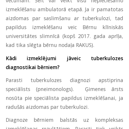
vecumam. Šeit var veikt visu nepieciešamo
izmeklēšanu ambulatorā etapā. Ja ir pamatotas
aizdomas par saslimšanu ar tuberkulozi, tad
papildus izmeklēšanu veic Bērnu klīniskās
universitātes slimnīcā (kopš 2017. gada aprīļa,
kad tika slēgta bērnu nodaļa RAKUS).
Kādi izmeklējumi jāveic tuberkulozes
diagnostikai bērniem?
Parasti tuberkulozes diagnozi apstiprina
speciālists (pneimonologs). Ģimenes ārsts
nosūta pie speciālista papildus izmeklēšanai, ja
radušās aizdomas par tuberkulozi.
Diagnoze bērniem balstās uz kompleksas
izmeklēšanas rezultātiem. Parasti tiek veikts