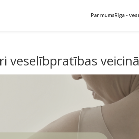
Par mums
Rīga - ves
veselībpratības veicināš