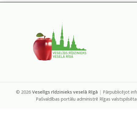
©
2026
Veselīgs rīdzinieks veselā Rīgā
|
Pārpublicējot in
Pašvaldības portālu administrē Rīgas valstspilsēt