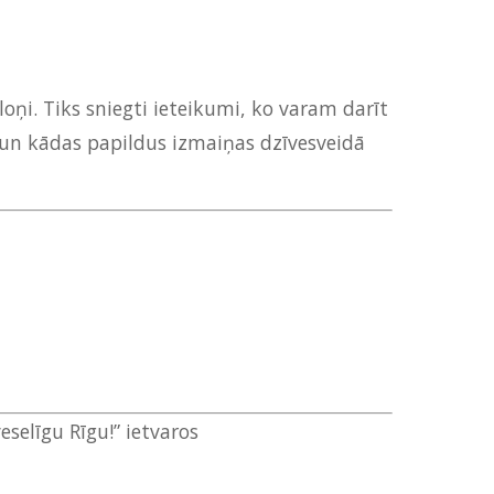
loņi. Tiks sniegti ieteikumi, ko varam darīt
i un kādas papildus izmaiņas dzīvesveidā
selīgu Rīgu!” ietvaros