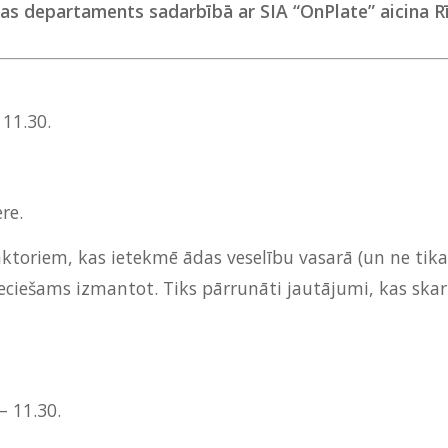
ības departaments sadarbībā ar SIA “OnPlate” aicina
 11.30.
re.
ktoriem, kas ietekmē ādas veselību vasarā (un ne tikai
eciešams izmantot. Tiks pārrunāti jautājumi, kas ska
 – 11.30.