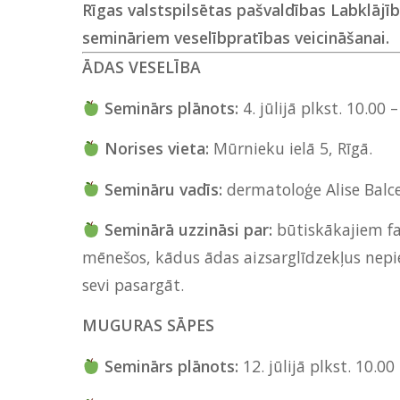
Rīgas valstspilsētas pašvaldības Labklāj
semināriem veselībpratības veicināšanai.
ĀDAS VESELĪBA
Seminārs plānots:
4. jūlijā plkst. 10.00 –
Norises vieta:
Mūrnieku ielā 5, Rīgā.
Semināru vadīs:
dermatoloģe Alise Balce
Seminārā uzzināsi par:
būtiskākajiem fa
mēnešos, kādus ādas aizsarglīdzekļus nepi
sevi pasargāt.
MUGURAS SĀPES
Seminārs plānots:
12. jūlijā plkst. 10.00