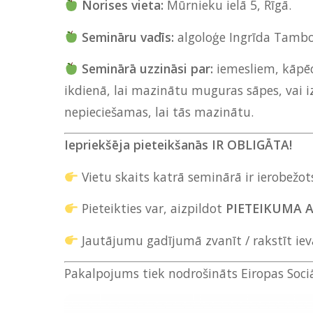
Norises vieta:
Mūrnieku ielā 5, Rīgā.
Semināru vadīs:
algoloģe Ingrīda Tambo
Seminārā uzzināsi par:
iemesliem, kāpēc
ikdienā, lai mazinātu muguras sāpes, vai i
nepieciešamas, lai tās mazinātu.
Iepriekšēja pieteikšanās IR OBLIGĀTA!
Vietu skaits katrā seminārā ir ierobežot
Pieteikties var, aizpildot
PIETEIKUMA 
Jautājumu gadījumā zvanīt / rakstīt iev
Pakalpojums tiek nodrošināts Eiropas Sociāl