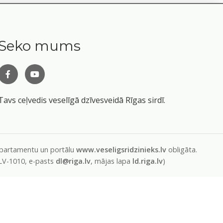
Seko mums
Tavs ceļvedis veselīgā dzīvesveidā Rīgas sirdī.
departamentu un portālu
www.veseligsridzinieks.lv
obligāta.
 LV-1010, e-pasts
dl@riga.lv
, mājas lapa
ld.riga.lv
)