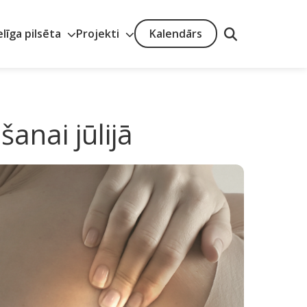
elīga pilsēta
Projekti
Kalendārs
anai jūlijā