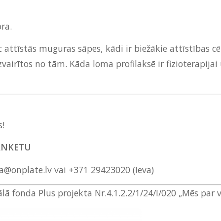
ra.
 attīstās muguras sāpes, kādi ir biežākie attīstības cē
zvairītos no tām. Kāda loma profilaksē ir fizioterapija
s!
ANKETU
a@onplate.lv vai +371 29423020 (Ieva)
ā fonda Plus projekta Nr.4.1.2.2/1/24/I/020 „Mēs par ve