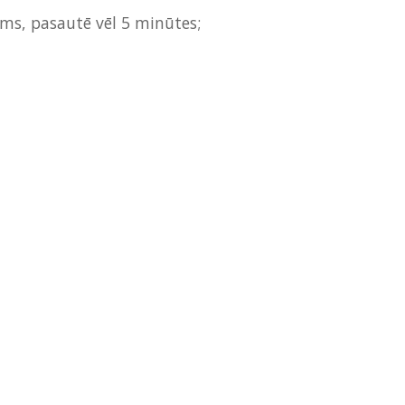
šams, pasautē vēl 5 minūtes;