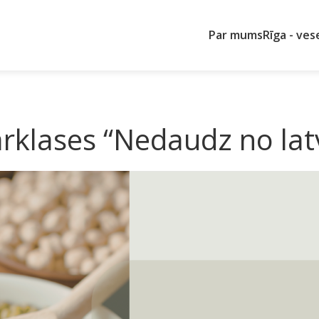
Par mums
Rīga - ves
rklases “Nedaudz no latv