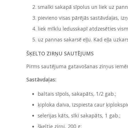
smalki sakapā sīpolus un liek uz pannas
pievieno visas pārējās sastāvdaļas, iz
liek mīklu ledusskapī atdzesēties vi
uz pannas sakarsē eļļu. Kad eļļa uzkar
ŠĶELTO ZIRŅU SAUTĒJUMS
Pirms sautējuma gatavošanas zirņus iemēr
Sastāvdaļas:
baltais sīpols, sakapāts, 1/2 gab.;
ķiploka daiva, izspiesta caur ķiplokspie
selerijas kāts, sīki sakapāts, 1 gab.;
šķeltie zirņi, 200 g;