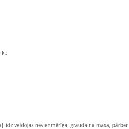
k.;
aļ līdz veidojas nevienmērīga, graudaina masa, pārber