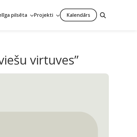
elīga pilsēta
Projekti
Kalendārs
iešu virtuves”