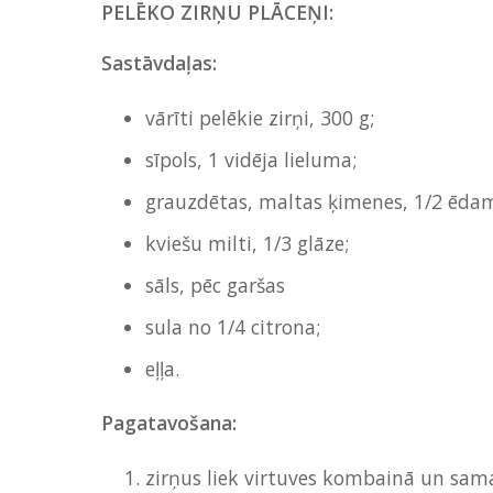
PELĒKO ZIRŅU PLĀCEŅI:
Sastāvdaļas:
vārīti pelēkie zirņi, 300 g;
sīpols, 1 vidēja lieluma;
grauzdētas, maltas ķimenes, 1/2 ēdam
kviešu milti, 1/3 glāze;
sāls, pēc garšas
sula no 1/4 citrona;
eļļa.
Pagatavošana:
zirņus liek virtuves kombainā un sam