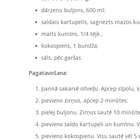
dārzeņu buljons, 600 ml;
saldais kartupelis, sagriezts mazos ku
malts kumīns, 1/4 tējk.;
kokospiens, 1 bundža;
sāls, pēc garšas.
Pagatavošana:
pannā sakarsē olīveļļu. Apcep sīpolu, 
pievieno zirņus, apcep 2 minūtes;
pielej buljonu. Zirņus sautē 10 minūte
pievieno saldo kartupeli un kumīnu. V
pievieno kokospienu. Visu sautē vēl 5