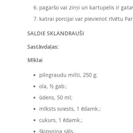
pagaršo vai zirņi un kartupelis ir gata
katrai porcijai var pievienot rīvētu Pa
SALDIE SKLANDRAUŠI
Sastāvdaļas:
Mīklai
pilngraudu milti, 250 g;
ola, ½ gab.;
ūdens, 50 ml;
mīksts sviests, 1 ēdamk.;
cukurs, 1 ēdamk.;
šķipsniņa sāls.