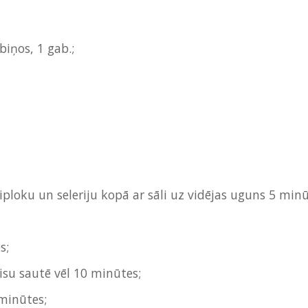
biņos, 1 gab.;
ķiploku un seleriju kopā ar sāli uz vidējas uguns 5 minū
s;
isu sautē vēl 10 minūtes;
 minūtes;