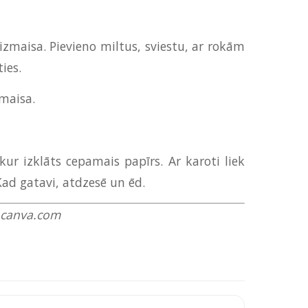
izmaisa. Pievieno miltus, sviestu, ar rokām
ies.
amaisa.
kur izklāts cepamais papīrs. Ar karoti liek
ad gatavi, atdzesē un ēd.
w.canva.com