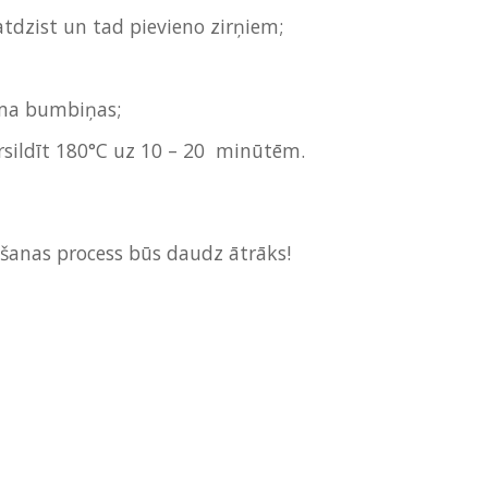
 atdzist un tad pievieno zirņiem;
uma bumbiņas;
aursildīt 180°C uz 10 – 20 minūtēm.
šanas process būs daudz ātrāks!