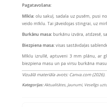
Pagatavošana:
Mīkla:
olu sakuļ, sadala uz pusēm, pusi nol
veido mīklu. Tai jāveidojas stingrai, uz mirk
Burkānu masa:
burkānu izvāra, atdzesē, sa
Biezpiena masa:
visas sastāvdaļas sablend
Mīklu izrullē, aptuveni 3 mm plānu, ar glā
biezpiena masu un pa virsu burkāna masu, 
Vizuālā materiāla avots: Canva.com (2026). 
Kategorijas:
Aktualitātes
,
Jaunumi
,
Veselīgs uzt