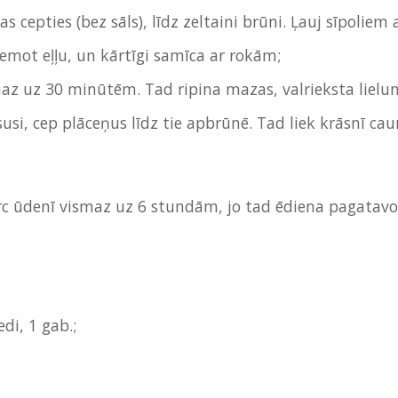
 cepties (bez sāls), līdz zeltaini brūni. Ļauj sīpoliem
ņemot eļļu, un kārtīgi samīca ar rokām;
smaz uz 30 minūtēm. Tad ripina mazas, valrieksta liel
susi, cep plāceņus līdz tie apbrūnē. Tad liek krāsnī c
c ūdenī vismaz uz 6 stundām, jo tad ēdiena pagatavo
di, 1 gab.;