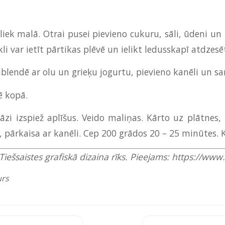
iek malā. Otrai pusei pievieno cukuru, sāli, ūdeni un 
li var ietīt pārtikas plēvē un ielikt ledusskapī atdzesēt
blendē ar olu un grieķu jogurtu, pievieno kanēli un s
ē kopā.
zi izspiež aplīšus. Veido maliņas. Kārto uz plātnes, 
pārkaisa ar kanēli. Cep 200 grādos 20 – 25 minūtes. K
Tiešsaistes grafiskā dizaina rīks. Pieejams: https://ww
urs