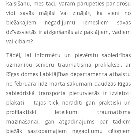
kaisīšanu, mēs taču varam parūpēties par drošu
vidi savās mājās! Vai zinājāt, ka vieni no
biežākajiem negadījumu iemesliem savās
dzīvesvietās ir aizķeršanās aiz paklājiem, vadiem
vai čībām?
Tādēļ, lai informētu un pievērstu sabiedrības
uzmanību senioru traumatisma profilaksei, ar
Rīgas domes Labklājības departamenta atbalstu
no februāra līdz marta sākumam daudzās Rīgas
sabiedriskā transporta pieturvietās ir izvietoti
plakāti – tajos tiek norādīti gan praktiski un
profilaktiski ieteikumi traumatisma
mazināšanai, gan atgādinājums par tādiem
biežāk sastopamajiem negadījumu cēloņiem