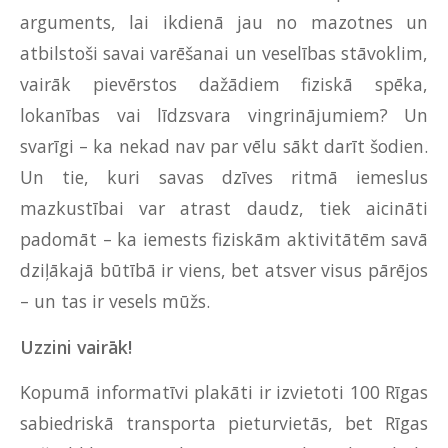
arguments, lai ikdienā jau no mazotnes un
atbilstoši savai varēšanai un veselības stāvoklim,
vairāk pievērstos dažādiem fiziskā spēka,
lokanības vai līdzsvara vingrinājumiem? Un
svarīgi – ka nekad nav par vēlu sākt darīt šodien.
Un tie, kuri savas dzīves ritmā iemeslus
mazkustībai var atrast daudz, tiek aicināti
padomāt – ka iemests fiziskām aktivitātēm savā
dziļākajā būtībā ir viens, bet atsver visus pārējos
– un tas ir vesels mūžs.
Uzzini vairāk!
Kopumā informatīvi plakāti ir izvietoti 100 Rīgas
sabiedriskā transporta pieturvietās, bet Rīgas