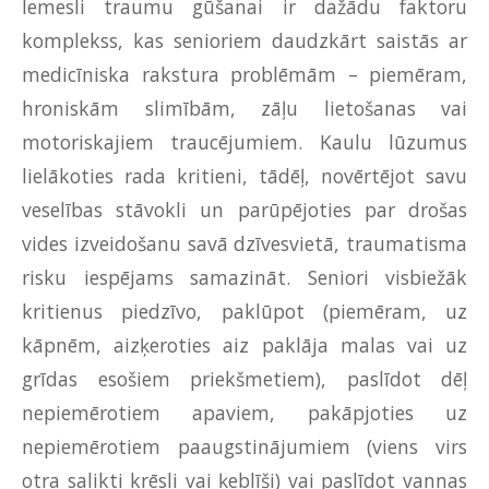
Iemesli traumu gūšanai ir dažādu faktoru
komplekss, kas senioriem daudzkārt saistās ar
medicīniska rakstura problēmām – piemēram,
hroniskām slimībām, zāļu lietošanas vai
motoriskajiem traucējumiem. Kaulu lūzumus
lielākoties rada kritieni, tādēļ, novērtējot savu
veselības stāvokli un parūpējoties par drošas
vides izveidošanu savā dzīvesvietā, traumatisma
risku iespējams samazināt. Seniori visbiežāk
kritienus piedzīvo, paklūpot (piemēram, uz
kāpnēm, aizķeroties aiz paklāja malas vai uz
grīdas esošiem priekšmetiem), paslīdot dēļ
nepiemērotiem apaviem, pakāpjoties uz
nepiemērotiem paaugstinājumiem (viens virs
otra salikti krēsli vai ķeblīši) vai paslīdot vannas