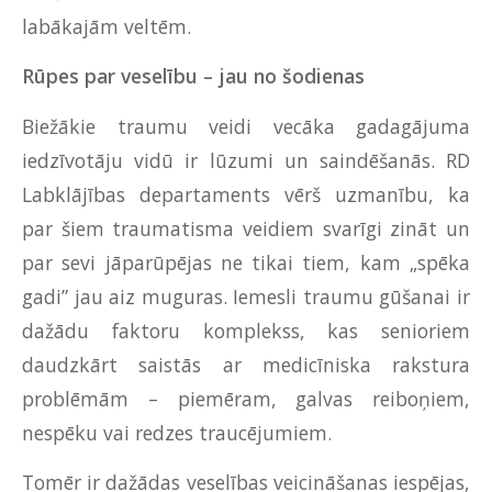
labākajām veltēm.
Rūpes par veselību – jau no šodienas
Biežākie traumu veidi vecāka gadagājuma
iedzīvotāju vidū ir lūzumi un saindēšanās. RD
Labklājības departaments vērš uzmanību, ka
par šiem traumatisma veidiem svarīgi zināt un
par sevi jāparūpējas ne tikai tiem, kam „spēka
gadi” jau aiz muguras. Iemesli traumu gūšanai ir
dažādu faktoru komplekss, kas senioriem
daudzkārt saistās ar medicīniska rakstura
problēmām – piemēram, galvas reiboņiem,
nespēku vai redzes traucējumiem.
Tomēr ir dažādas veselības veicināšanas iespējas,