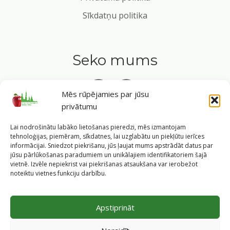
Sīkdatņu politika
Seko mums
Mēs rūpējamies par jūsu
privātumu
Tavs ceļvedis veselīgā dzīvesveidā Rīgas sirdī.
Lai nodrošinātu labāko lietošanas pieredzi, mēs izmantojam
tehnoloģijas, piemēram, sīkdatnes, lai uzglabātu un piekļūtu ierīces
informācijai. Sniedzot piekrišanu, jūs ļaujat mums apstrādāt datus par
jūsu pārlūkošanas paradumiem un unikālajiem identifikatoriem šajā
vietnē. Izvēle nepiekrist vai piekrišanas atsaukšana var ierobežot
©
2026
Veselīgs rīdzinieks veselā Rīgā
|
Pārpublicējot
noteiktu vietnes funkciju darbību.
informāciju, atsauce uz Rīgas valstspilsētas pašvaldības
Labklājības departamentu un portālu
www.veseligsridzinieks.lv
obligāta.
Apstiprināt
Pašvaldības portālu administrē Rīgas valstspilsētas
pašvaldības Labklājības departaments (Rīga, Baznīcas iela