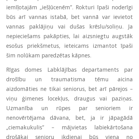
iemīļotajām „iešļūcenēm”. Rokturi īpaši noderīgi
būs arī vannas istabā, bet vannā var ievietot
vannas paklājiņu vai dušas krēslu/soliņu. Ja
nepieciešams pakāpties, lai aizsniegtu augstāk
esošus priekšmetus, ieteicams izmantot īpaši
šim nolūkam paredzētas kāpnes.
Rīgas domes Labklājības departaments par
drošību un traumatisma tēmu aicina
aizdomāties ne tikai seniorus, bet arī pārejos –
viņu ģimenes locekļus, draugus vai paziņas.
Uzmanība un rūpes par senioriem ir
nenovērtējama dāvana, bet, ja ir jāpagādā
„ciemakukulis” – mājvietas labiekārtošana
drošākai senioru ikdienai būs viena no