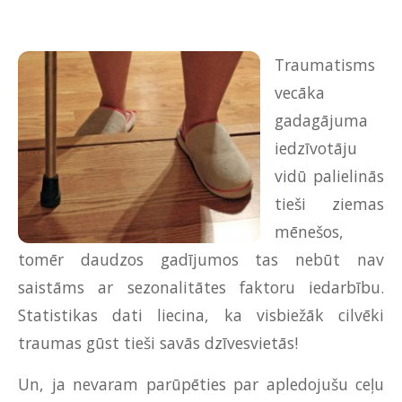
Traumatisms
vecāka
gadagājuma
iedzīvotāju
vidū palielinās
tieši ziemas
mēnešos,
tomēr daudzos gadījumos tas nebūt nav
saistāms ar sezonalitātes faktoru iedarbību.
Statistikas dati liecina, ka visbiežāk cilvēki
traumas gūst tieši savās dzīvesvietās!
Un, ja nevaram parūpēties par apledojušu ceļu