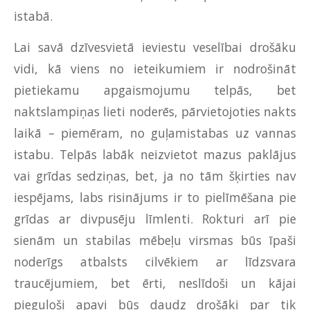
istabā.
Lai savā dzīvesvietā ieviestu veselībai drošāku
vidi, kā viens no ieteikumiem ir nodrošināt
pietiekamu apgaismojumu telpās, bet
naktslampiņas lieti noderēs, pārvietojoties nakts
laikā – piemēram, no guļamistabas uz vannas
istabu. Telpās labāk neizvietot mazus paklājus
vai grīdas sedziņas, bet, ja no tām šķirties nav
iespējams, labs risinājums ir to pielīmēšana pie
grīdas ar divpusēju līmlenti. Rokturi arī pie
sienām un stabilas mēbeļu virsmas būs īpaši
noderīgs atbalsts cilvēkiem ar līdzsvara
traucējumiem, bet ērti, neslīdoši un kājai
pieguloši apavi būs daudz drošāki par tik