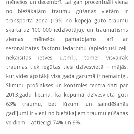
mēnešos un decembrī. Lai gan procentuāli viena
no biežākajām traumu gūšanas vietām ir
transporta zona (19% no kopējā gūto traumu
skaita uz 100 000 iedzīvotāju), un traumatisms
ziemas mēnešos pamatojams arī ar
sezonalitātes faktoru iedarbību (apledojuši ceļi,
nekaisītas ietves u.tml.), tomēr visvairāk
traumas tiek iegūtas tieši dzīvesvietā – mājās,
kur vides apstākļi visa gada garumā ir nemainīgi.
Slimību profilakses un kontroles centra dati par
2013.gadu liecina, ka kopumā dzīvesvietā gūti
63% traumu, bet lūzumi un saindēšanās
gadījumi ir vieni no biežākajiem traumu gūšanas
veidiem – attiecīgi 74% un 9%.