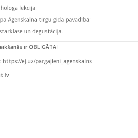
hologa lekcija;
 pa Āgenskalna tirgu gida pavadībā;
tarklase un degustācija.
teikšanās ir OBLIGĀTA!
u:
https://ej.uz/pargajieni_agenskalns
t.lv