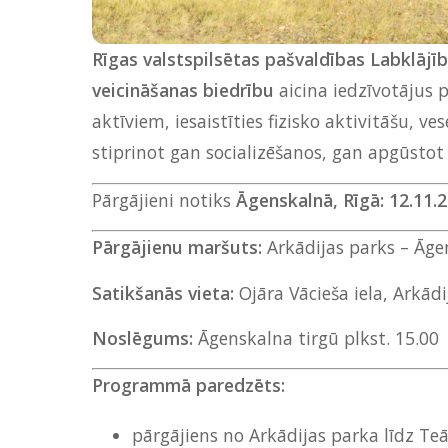
Rīgas valstspilsētas pašvaldības Labklāj
veicināšanas biedrību
aicina iedzīvotājus p
aktīviem, iesaistīties fizisko aktivitāšu, 
stiprinot gan socializēšanos, gan apgūstot
Pārgājieni notiks
Āgenskalnā,
Rīgā: 12.11.2
Pārgājienu maršuts:
Arkādijas parks – Āge
Satikšanās vieta:
Ojāra Vācieša iela, Arkādi
Noslēgums:
Āgenskalna tirgū plkst. 15.00
Programmā paredzēts:
pārgājiens no Arkādijas parka līdz T