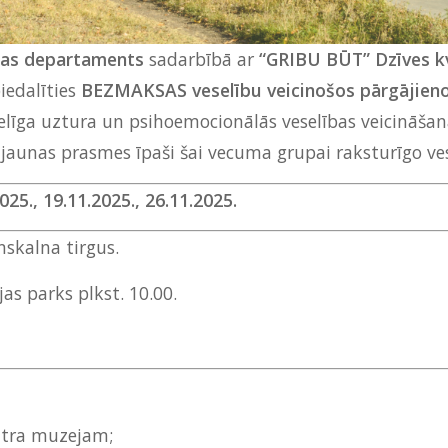
ības departaments
sadarbībā ar
“GRIBU BŪT” Dzīves kv
iedalīties
BEZMAKSAS veselību veicinošos pārgājieno
veselīga uztura un psihoemocionālās veselības veicināša
 jaunas prasmes īpaši šai vecuma grupai raksturīgo ve
025., 19.11.2025., 26.11.2025.
nskalna tirgus.
jas parks plkst. 10.00.
eātra muzejam;