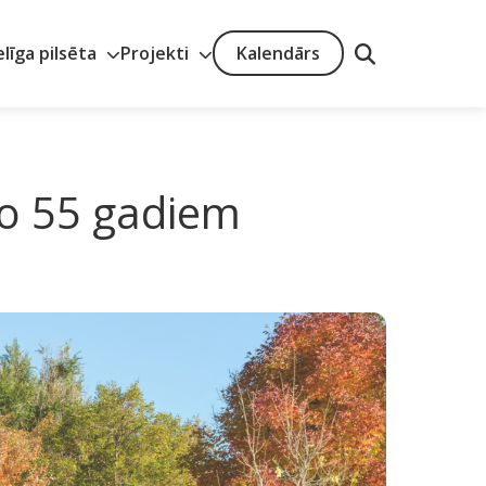
elīga pilsēta
Projekti
Kalendārs
 no 55 gadiem