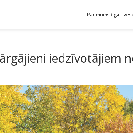
Par mums
Rīga - ves
pārgājieni iedzīvotājiem