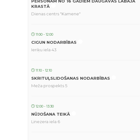
PERSONĀM NO 16 GADIEM DAUGAVAS LABAJĀ
KRASTĀ
Dienas centrs "Kamene"
11:00 - 12:00
CIGUN NODARBĪBAS
Ieriķu iela 43
11:10 - 12:10
SKRITUĻSLIDOŠANAS NODARBĪBAS
Meža prospekts 5
12:00 - 13:30
NŪJOŠANA TEIKĀ
Linezera iela 6