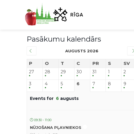
Pasākumu kalendārs
AUGUSTS 2026
P
O
T
C
PR
S
SV
27
28
29
30
31
1
2
3
4
5
6
7
8
9
Events for
6
augusts
09:30 - 11:00
NŪJOŠANA PĻAVNIEKOS