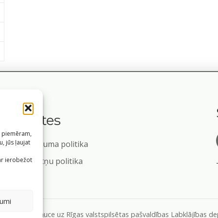
Saites
s, piemēram,
, jūs ļaujat
Privātuma politika
m
ar ierobežot
Sīkdatņu politika
jumi
formāciju, atsauce uz Rīgas valstspilsētas pašvaldības Labklājības 