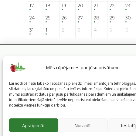
17
18
19
20
21
22
23
24
25
26
27
28
29
30
31
1
2
3
4
5
6
Mēs rūpējamies par jūsu privātumu
Lai nodrošinātu labāko lietošanas pieredzi, mēs izmantojam tehnoloģija
sīkdatnes, lai uzglabātu un piekļūtu ierīces informācijai. Sniedzot piekrišanu
mums apstrādāt datus par jūsu pārlūkošanas paradumiem un unikālajie
identifikatoriem šajā vietnē. Izvēle nepiekrist vai piekrišanas atsaukšana v
noteiktu vietnes funkciju darbību.
Apstiprināt
Noraidīt
Iestatī
©
2026
Veselīgs rīdzinieks veselā Rīgā
|
Pārpublicējot in