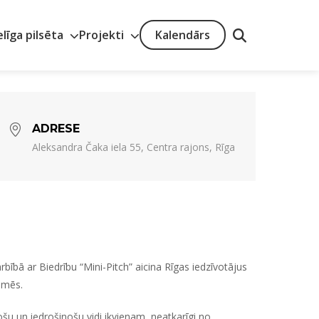
elīga pilsēta
Projekti
Kalendārs
ADRESE
Aleksandra Čaka iela 55, Centra rajons, Rīga
bībā ar Biedrību “Mini-Pitch” aicina Rīgas iedzīvotājus
imēs.
rošu un iedrošinošu vidi ikvienam, neatkarīgi no