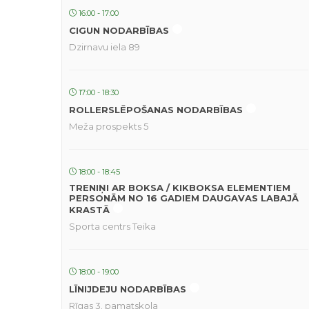
16:00 - 17:00
CIGUN NODARBĪBAS
Dzirnavu iela 89
17:00 - 18:30
ROLLERSLĒPOŠANAS NODARBĪBAS
Meža prospekts 5
18:00 - 18:45
TRENIŅI AR BOKSA / KIKBOKSA ELEMENTIEM
PERSONĀM NO 16 GADIEM DAUGAVAS LABAJĀ
KRASTĀ
Sporta centrs Teika
18:00 - 19:00
LĪNIJDEJU NODARBĪBAS
Rīgas 3. pamatskola