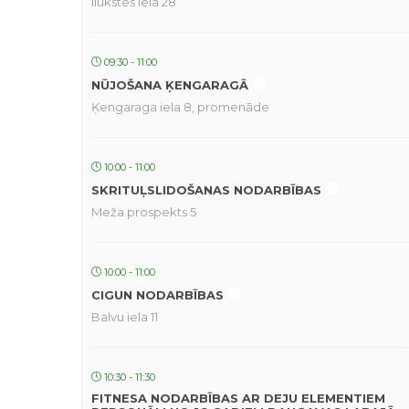
Ilūkstes iela 28
09:30 - 11:00
NŪJOŠANA ĶENGARAGĀ
Ķengaraga iela 8, promenāde
10:00 - 11:00
SKRITUĻSLIDOŠANAS NODARBĪBAS
Meža prospekts 5
10:00 - 11:00
CIGUN NODARBĪBAS
Balvu iela 11
10:30 - 11:30
FITNESA NODARBĪBAS AR DEJU ELEMENTIEM