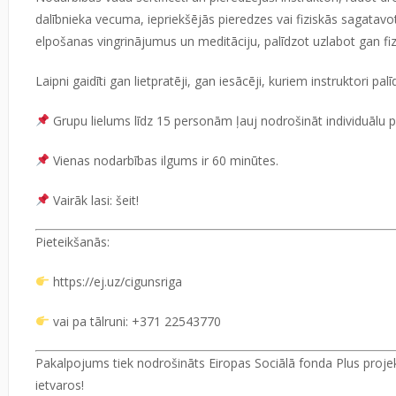
dalībnieka vecuma, iepriekšējās pieredzes vai fiziskās sagatavo
elpošanas vingrinājumus un meditāciju, palīdzot uzlabot gan fiz
Laipni gaidīti gan lietpratēji, gan iesācēji, kuriem instruktori p
Grupu lielums līdz 15 personām ļauj nodrošināt individuālu 
Vienas nodarbības ilgums ir 60 minūtes.
Vairāk lasi:
šeit!
Pieteikšanās:
https://ej.uz/cigunsriga
vai pa tālruni: +371 22543770
Pakalpojums tiek nodrošināts Eiropas Sociālā fonda Plus projekt
ietvaros!