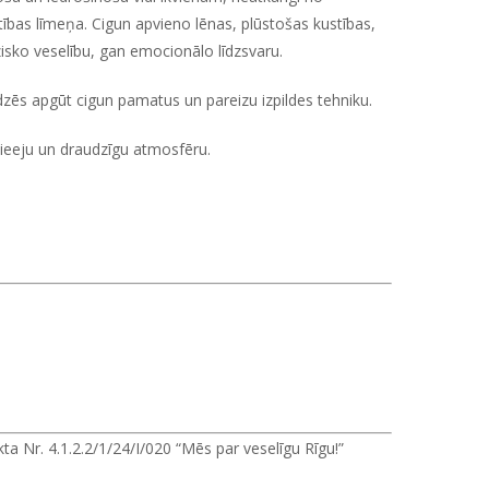
tības līmeņa. Cigun apvieno lēnas, plūstošas kustības,
isko veselību, gan emocionālo līdzsvaru.
alīdzēs apgūt cigun pamatus un pareizu izpildes tehniku.
pieeju un draudzīgu atmosfēru.
a Nr. 4.1.2.2/1/24/I/020 “Mēs par veselīgu Rīgu!”