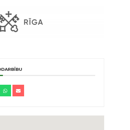
ODARBĪBU