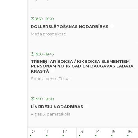
18:30 - 20:00
ROLLERSLĒPOŠANAS NODARBĪBAS
Meža prospekts 5
19:00 - 19:45
TRENIŅI AR BOKSA / KIKBOKSA ELEMENTIEM
PERSONĀM NO 16 GADIEM DAUGAVAS LABAJĀ
KRASTĀ
Sporta centrs Teika
19:00 - 20:00
LĪNIJDEJU NODARBĪBAS
Rīgas 3. pamatskola
10
11
12
13
14
15
16