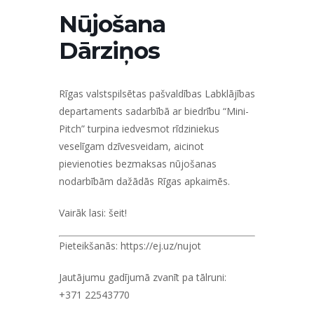
Nūjošana
Dārziņos
Rīgas valstspilsētas pašvaldības Labklājības
departaments sadarbībā ar biedrību “Mini-
Pitch”
turpina iedvesmot rīdziniekus
veselīgam dzīvesveidam, aicinot
pievienoties
bezmaksas nūjošanas
nodarbībām
dažādās Rīgas apkaimēs.
Vairāk lasi:
šeit!
Pieteikšanās:
https://ej.uz/nujot
Jautājumu gadījumā zvanīt pa tālruni:
+371 22543770