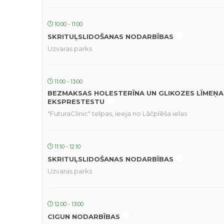
10:00 - 11:00
SKRITUĻSLIDOŠANAS NODARBĪBAS
Uzvaras parks
11:00 - 13:00
BEZMAKSAS HOLESTERĪNA UN GLIKOZES LĪMEŅA
EKSPRESTESTU
"FuturaClinic" telpas, ieeja no Lāčplēša ielas
11:10 - 12:10
SKRITUĻSLIDOŠANAS NODARBĪBAS
Uzvaras parks
12:00 - 13:00
CIGUN NODARBĪBAS