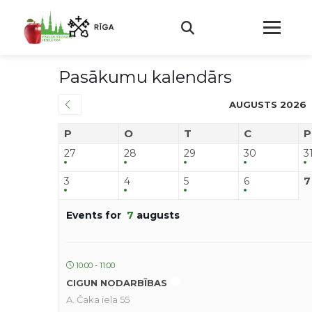
Pasākumu kalendārs
AUGUSTS 2026
P
O
T
C
P
27
28
29
30
3
3
4
5
6
7
Events for
7
augusts
10:00 - 11:00
CIGUN NODARBĪBAS
A. Čaka iela 55