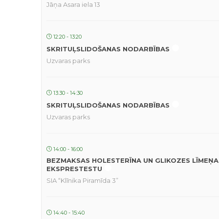
Jāņa Asara iela 13
12:20 - 13:20
SKRITUĻSLIDOŠANAS NODARBĪBAS
Uzvaras parks
13:30 - 14:30
SKRITUĻSLIDOŠANAS NODARBĪBAS
Uzvaras parks
14:00 - 16:00
BEZMAKSAS HOLESTERĪNA UN GLIKOZES LĪMEŅA
EKSPRESTESTU
SIA “Klīnika Piramīda 3”
14:40 - 15:40