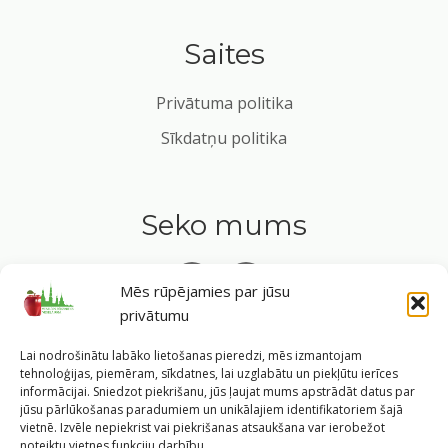
Saites
Privātuma politika
Sīkdatņu politika
Seko mums
Mēs rūpējamies par jūsu
privātumu
Tavs ceļvedis veselīgā dzīvesveidā Rīgas sirdī.
Lai nodrošinātu labāko lietošanas pieredzi, mēs izmantojam
tehnoloģijas, piemēram, sīkdatnes, lai uzglabātu un piekļūtu ierīces
informācijai. Sniedzot piekrišanu, jūs ļaujat mums apstrādāt datus par
jūsu pārlūkošanas paradumiem un unikālajiem identifikatoriem šajā
vietnē. Izvēle nepiekrist vai piekrišanas atsaukšana var ierobežot
©
2026
Veselīgs rīdzinieks veselā Rīgā
|
Pārpublicējot
noteiktu vietnes funkciju darbību.