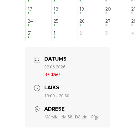
17
18
19
20
2
24
25
26
27
2
31
1
2
3
4
DATUMS
02.06.2026
Beidzies
LAIKS
19:00 - 20:30
ADRESE
Mārsila iela 58, Dārziņi, Rīga