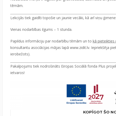
tēmām.
Lekcijās tiek gaidīti topošie un jaunie vecāki, kā arī viņu ģimenes
Vienas nodarbības ilgums – 1 stunda.
Papildus informāciju par nodarbību tēmām un to
kā pieteiktie
konsultantu asociācijas mājas lapā
www.zidit.lv
.
Iepriekšēja pie
ierobežots).
Pakalpojums tiek nodrošināts Eiropas Sociālā fonda Plus projekt
ietvaros!
KOPĪGOT ŠO N