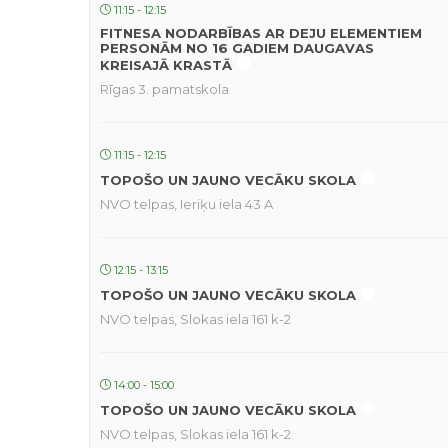
11:15 - 12:15
FITNESA NODARBĪBAS AR DEJU ELEMENTIEM
PERSONĀM NO 16 GADIEM DAUGAVAS
KREISAJĀ KRASTĀ
Rīgas 3. pamatskola
11:15 - 12:15
TOPOŠO UN JAUNO VECĀKU SKOLA
NVO telpas, Ieriķu iela 43 A
12:15 - 13:15
TOPOŠO UN JAUNO VECĀKU SKOLA
NVO telpas, Slokas iela 161 k-2
14:00 - 15:00
TOPOŠO UN JAUNO VECĀKU SKOLA
NVO telpas, Slokas iela 161 k-2