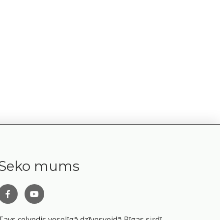
Seko mums
Tavs ceļvedis veselīgā dzīvesveidā Rīgas sirdī.