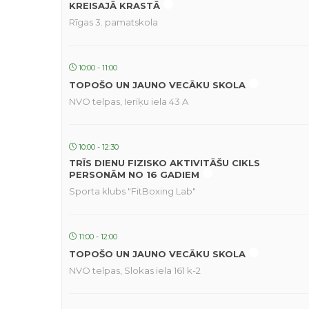
KREISAJĀ KRASTĀ
Rīgas 3. pamatskola
10:00 - 11:00
TOPOŠO UN JAUNO VECĀKU SKOLA
NVO telpas, Ieriķu iela 43 A
10:00 - 12:30
TRĪS DIENU FIZISKO AKTIVITĀŠU CIKLS
PERSONĀM NO 16 GADIEM
Sporta klubs "FitBoxing Lab"
11:00 - 12:00
TOPOŠO UN JAUNO VECĀKU SKOLA
NVO telpas, Slokas iela 161 k-2