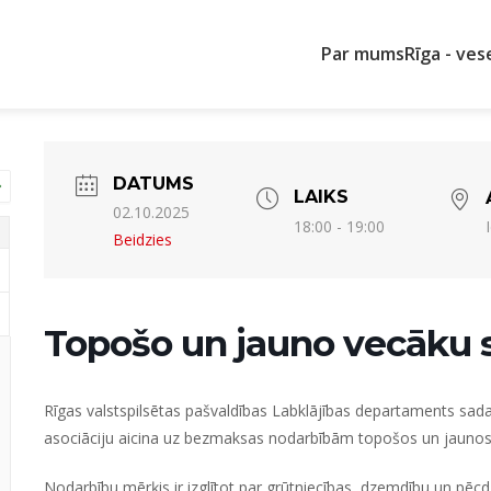
Par mums
Rīga - ves
DATUMS
LAIKS
02.10.2025
18:00 - 19:00
Beidzies
Topošo un jauno vecāku 
Rīgas valstspilsētas pašvaldības Labklājības departaments
sada
asociāciju
aicina uz bezmaksas nodarbībām topošos un jaunos
Nodarbību mērķis ir izglītot par grūtniecības, dzemdību un pē