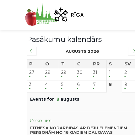
Pasākumu kalendārs
AUGUSTS 2026
P
O
T
C
PR
S
SV
27
28
29
30
31
1
2
3
4
5
6
7
8
9
Events for
8
augusts
10:00 - 11:00
FITNESA NODARBĪBAS AR DEJU ELEMENTIEM
PERSONĀM NO 16 GADIEM DAUGAVAS