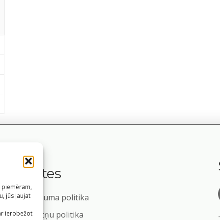
Saites
s, piemēram,
, jūs ļaujat
Privātuma politika
m
ar ierobežot
Sīkdatņu politika