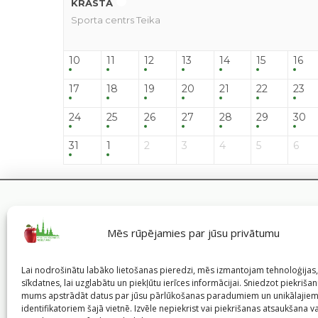
KRASTĀ
Sporta centrs Teika
10
11
12
13
14
15
16
17
18
19
20
21
22
23
24
25
26
27
28
29
30
31
1
2
3
4
5
6
Mēs rūpējamies par jūsu privātumu
Lai nodrošinātu labāko lietošanas pieredzi, mēs izmantojam tehnoloģija
sīkdatnes, lai uzglabātu un piekļūtu ierīces informācijai. Sniedzot piekrišanu
mums apstrādāt datus par jūsu pārlūkošanas paradumiem un unikālajie
identifikatoriem šajā vietnē. Izvēle nepiekrist vai piekrišanas atsaukšana v