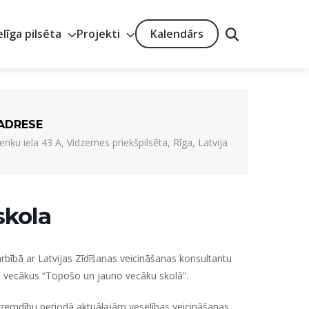
elīga pilsēta
Projekti
Kalendārs
ADRESE
Ieriķu iela 43 A, Vidzemes priekšpilsēta, Rīga, Latvija
skola
rbībā ar
Latvijas Zīdīšanas veicināšanas konsultantu
 vecākus
“Topošo un jauno vecāku skolā”.
cdzemdību periodā aktuālajām veselības veicināšanas