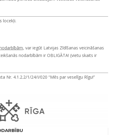
 locekļi.
s nodarbībām
, var iegūt Latvijas Zīdīšanas veicināšanas
teikšanās nodarbībām ir OBLIGĀTA! (vietu skaits ir
a Nr. 4.1.2.2/1/24/I/020 “Mēs par veselīgu Rīgu!”
ODARBĪBU