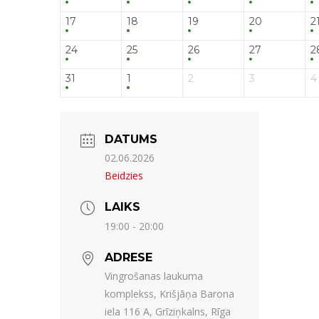
17
18
19
20
2
24
25
26
27
2
31
1
2
3
4
DATUMS
02.06.2026
Beidzies
LAIKS
19:00 - 20:00
ADRESE
Vingrošanas laukuma
komplekss, Krišjāņa Barona
iela 116 A, Grīziņkalns, Rīga