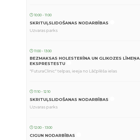
10:00 - 11:00
SKRITUĻSLIDOŠANAS NODARBĪBAS
Uzvaras parks
11:00 - 13:00
BEZMAKSAS HOLESTERĪNA UN GLIKOZES LĪMEŅA
EKSPRESTESTU
"FuturaClinic" telpas, ieeja no Lāčplēša ielas
11:10 - 12:10
SKRITUĻSLIDOŠANAS NODARBĪBAS
Uzvaras parks
12:00 - 13:00
CIGUN NODARBĪBAS