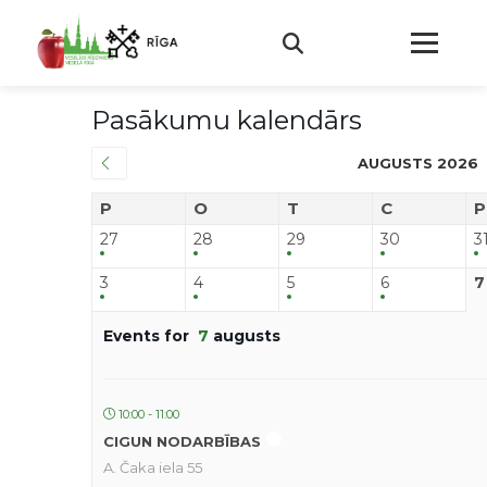
Pasākumu kalendārs
AUGUSTS 2026
P
O
T
C
P
27
28
29
30
3
3
4
5
6
7
Events for
7
augusts
10:00 - 11:00
CIGUN NODARBĪBAS
A. Čaka iela 55