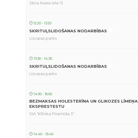
Jāņa Asara iela 13
12:20 - 13:20
SKRITUĻSLIDOŠANAS NODARBĪBAS
Uzvaras parks
13:30 - 14:30
SKRITUĻSLIDOŠANAS NODARBĪBAS
Uzvaras parks
14:00 - 16:00
BEZMAKSAS HOLESTERĪNA UN GLIKOZES LĪMEŅA
EKSPRESTESTU
SIA “Klīnika Piramīda 3”
14:40 - 15:40