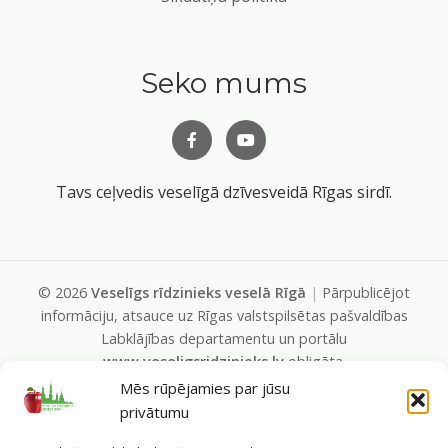
Seko mums
Tavs ceļvedis veselīgā dzīvesveidā Rīgas sirdī.
©
2026
Veselīgs rīdzinieks veselā Rīgā
|
Pārpublicējot
informāciju, atsauce uz Rīgas valstspilsētas pašvaldības
Labklājības departamentu un portālu
www.veseligsridzinieks.lv
obligāta.
Pašvaldības portālu administrē Rīgas valstspilsētas
Mēs rūpējamies par jūsu
pašvaldības Labklājības departaments (Rīga, Baznīcas iela
privātumu
19/23, LV-1010, e-pasts
dl@riga.lv
, mājas lapa
ld.riga.lv
)