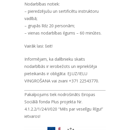
Nodarbības notiek:
– pieredzējušu un sertificētu instruktoru
vadībā;
– grupās līdz 20 personām;
– vienas nodarbības ilgums – 60 minūtes.
Vairāk lasi:
šeit!
Informējam, ka dalībnieku skaits
nodarbībās ir ierobežots un iepriekšēja
pieteikanās ir obligāta:
EJ.UZ/IELU
VINGROŠANA
vai zvani +371 22543770.
Pakalpojums tiek nodrošināts Eiropas
Sociālā fonda Plus projekta Nr.
4.1.2.2/1/24/I/020 “Mēs par veselīgu Rīgu!”
ietvaros!