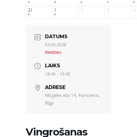
31
1
2
3
4
DATUMS
03.06.2026
Beidzies
LAIKS
18:45 - 19:45
ADRESE
Nīcgales iela 14, Purvciems,
Rīga
Vingrošanas