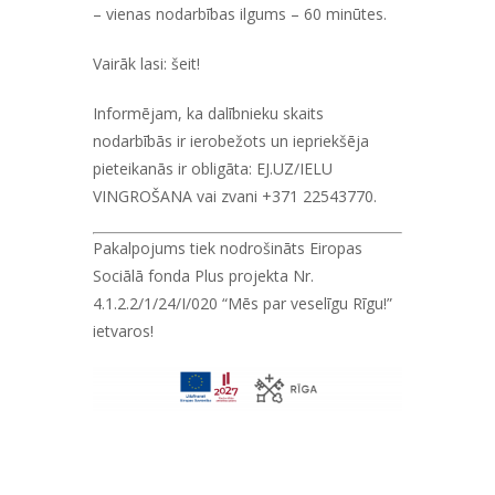
– vienas nodarbības ilgums – 60 minūtes.
Vairāk lasi:
šeit!
Informējam, ka dalībnieku skaits
nodarbībās ir ierobežots un iepriekšēja
pieteikanās ir obligāta:
EJ.UZ/IELU
VINGROŠANA
vai zvani +371 22543770.
Pakalpojums tiek nodrošināts Eiropas
Sociālā fonda Plus projekta Nr.
4.1.2.2/1/24/I/020 “Mēs par veselīgu Rīgu!”
ietvaros!