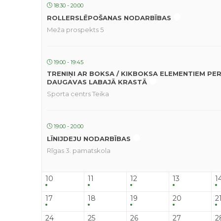
18:30 - 20:00
ROLLERSLĒPOŠANAS NODARBĪBAS
Meža prospekts 5
19:00 - 19:45
TRENIŅI AR BOKSA / KIKBOKSA ELEMENTIEM PE
DAUGAVAS LABAJĀ KRASTĀ
Sporta centrs Teika
19:00 - 20:00
LĪNIJDEJU NODARBĪBAS
Rīgas 3. pamatskola
10
11
12
13
1
17
18
19
20
2
24
25
26
27
2