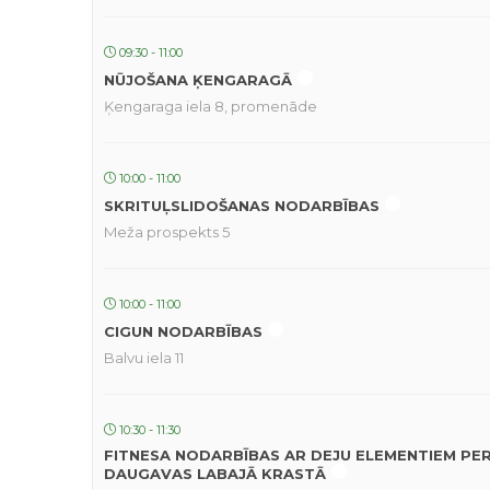
09:30 - 11:00
NŪJOŠANA ĶENGARAGĀ
Ķengaraga iela 8, promenāde
10:00 - 11:00
SKRITUĻSLIDOŠANAS NODARBĪBAS
Meža prospekts 5
10:00 - 11:00
CIGUN NODARBĪBAS
Balvu iela 11
10:30 - 11:30
FITNESA NODARBĪBAS AR DEJU ELEMENTIEM PE
DAUGAVAS LABAJĀ KRASTĀ