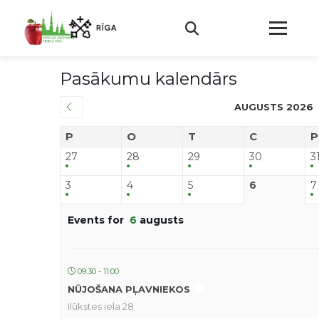
Pasākumu kalendārs
AUGUSTS 2026
P
O
T
C
P
27
28
29
30
3
3
4
5
6
7
Events for
6
augusts
09:30 - 11:00
NŪJOŠANA PĻAVNIEKOS
Ilūkstes iela 28