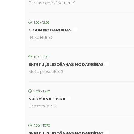
Dienas centrs "Kamene"
11:00 - 12:00
CIGUN NODARBĪBAS
Ieriķu iela 43
11:10 - 12:10
SKRITUĻSLIDOŠANAS NODARBĪBAS
Meža prospekts 5
12:00 - 13:30
NŪJOŠANA TEIKĀ
Linezera iela 6
12:20 - 13:20
SKRITUĻSLIDOŠANAS NODARBĪBAS