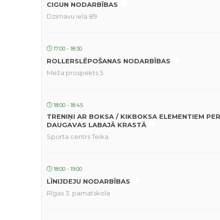
CIGUN NODARBĪBAS
Dzirnavu iela 89
17:00 - 18:30
ROLLERSLĒPOŠANAS NODARBĪBAS
Meža prospekts 5
18:00 - 18:45
TRENIŅI AR BOKSA / KIKBOKSA ELEMENTIEM PE
DAUGAVAS LABAJĀ KRASTĀ
Sporta centrs Teika
18:00 - 19:00
LĪNIJDEJU NODARBĪBAS
Rīgas 3. pamatskola