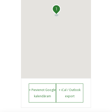
1
+ Pievienot Google
+ iCal / Outlook
kalendāram
export