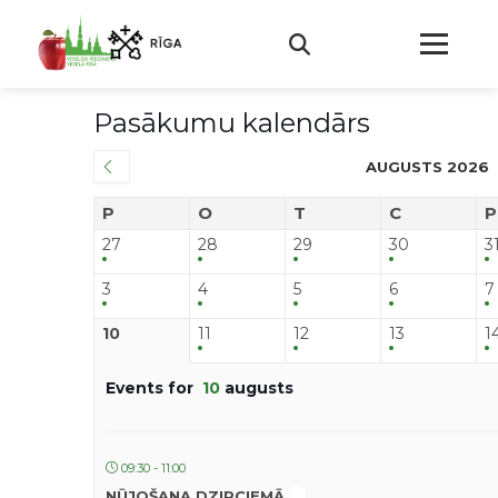
Pasākumu kalendārs
AUGUSTS 2026
P
O
T
C
P
27
28
29
30
3
3
4
5
6
7
10
11
12
13
1
Events for
10
augusts
09:30 - 11:00
NŪJOŠANA DZIRCIEMĀ