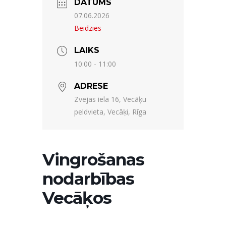
DATUMS
07.06.2026
Beidzies
LAIKS
10:00 - 11:00
ADRESE
Zvejas iela 16, Vecāķu
peldvieta, Vecāķi, Rīga
Vingrošanas
nodarbības
Vecāķos