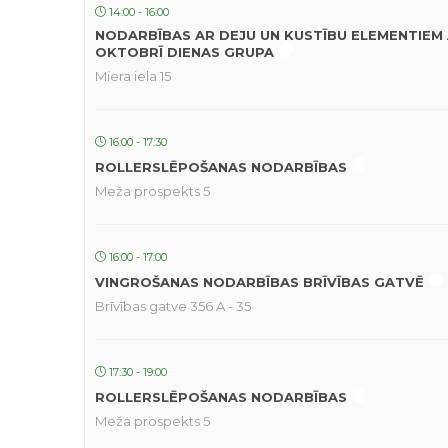
14:00 - 16:00
NODARBĪBAS AR DEJU UN KUSTĪBU ELEMENTIEM 
OKTOBRĪ DIENAS GRUPA
Miera iela 15
16:00 - 17:30
ROLLERSLĒPOŠANAS NODARBĪBAS
Meža prospekts 5
16:00 - 17:00
VINGROŠANAS NODARBĪBAS BRĪVĪBAS GATVĒ
Brīvības gatve 356 A - 35
17:30 - 19:00
ROLLERSLĒPOŠANAS NODARBĪBAS
Meža prospekts 5