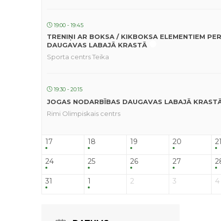
19:00 - 19:45
TRENIŅI AR BOKSA / KIKBOKSA ELEMENTIEM PE
DAUGAVAS LABAJĀ KRASTĀ
Sporta centrs Teika
19:30 - 20:15
JOGAS NODARBĪBAS DAUGAVAS LABAJĀ KRAST
Rimi Olimpiskais centrs
17
18
19
20
2
24
25
26
27
2
31
1
2
3
4