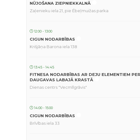
NŪJOŠANA ZIEPNIEKKALNĀ
Zaļenieku iela 21, pie Ēbeļmuižas parka
12:00 - 13:00
CIGUN NODARBĪBAS
Krišjāņa Barona iela 138
13:45 - 14:45
FITNESA NODARBĪBAS AR DEJU ELEMENTIEM PE
DAUGAVAS LABAJĀ KRASTĀ
Dienas centrs "Vecmīlgrāvis"
14:00 - 15:00
CIGUN NODARBĪBAS
Brīvības iela 33