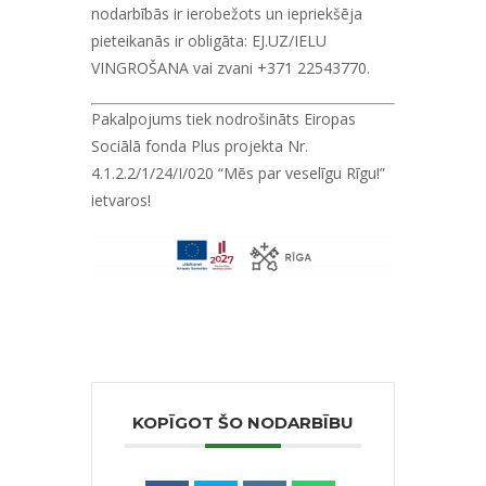
nodarbībās ir ierobežots un iepriekšēja
pieteikanās ir obligāta:
EJ.UZ/IELU
VINGROŠANA
vai zvani +371 22543770.
Pakalpojums tiek nodrošināts Eiropas
Sociālā fonda Plus projekta Nr.
4.1.2.2/1/24/I/020 “Mēs par veselīgu Rīgu!”
ietvaros!
KOPĪGOT ŠO NODARBĪBU