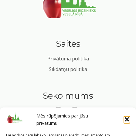
Saites
Privātuma politika
Sīkdatņu politika
Seko mums
Mēs rūpējamies par jūsu
privātumu
Tavs ceļvedis veselīgā dzīvesveidā Rīgas sirdī.
Lai nodrošinātu labāko lietošanas pieredzi, mēs izmantojam