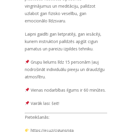
vingrinājumus un meditāciju, palīdzot
uzlabot gan fizisko veselību, gan
emocionālo līdzsvaru.
Laipni gaidīti gan lietpratēji, gan iesācēji,
kuriem instruktori palīdzēs apgūt cigun
pamatus un pareizu izpildes tehniku.
Grupu lielums līdz 15 personām ļauj
nodrošināt individuālu pieeju un draudzīgu
atmosfēru.
Vienas nodarbības ilgums ir 60 minūtes.
Vairāk lasi:
šeit!
Pieteikšanās:
https://ej.uz/cigunsriga