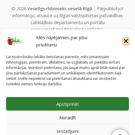
©
2026
Veselīgs rīdzinieks veselā Rīgā
|
Pārpublicējot
informāciju, atsauce uz Rīgas valstspilsētas pašvaldības
Labklājības departamentu un portālu
www.veseligsridzinieks.lv
obligāta.
Pašvaldības portālu administrē Rīgas valstspilsētas
Mēs rūpējamies par jūsu
pašvaldības Labklājības departaments (Rīga, Baznīcas iela
privātumu
19/23, LV-1010, e-pasts
dl@riga.lv
, mājas lapa
ld.riga.lv
)
Lai nodrošinātu labāko lietošanas pieredzi, mēs izmantojam
tehnoloģijas, piemēram, sīkdatnes, lai uzglabātu un piekļūtu ierīces
informācijai. Sniedzot piekrišanu, jūs ļaujat mums apstrādāt datus par
jūsu pārlūkošanas paradumiem un unikālajiem identifikatoriem šajā
vietnē. Izvēle nepiekrist vai piekrišanas atsaukšana var ierobežot
noteiktu vietnes funkciju darbību.
Apstiprināt
Noraidīt
Iestatījumi