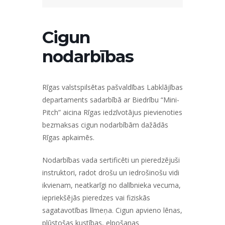
Cigun
nodarbības
Rīgas valstspilsētas pašvaldības Labklājības
departaments sadarbībā ar Biedrību “Mini-
Pitch” aicina Rīgas iedzīvotājus pievienoties
bezmaksas cigun nodarbībām dažādās
Rīgas apkaimēs.
Nodarbības vada sertificēti un pieredzējuši
instruktori, radot drošu un iedrošinošu vidi
ikvienam, neatkarīgi no dalībnieka vecuma,
iepriekšējās pieredzes vai fiziskās
sagatavotības līmeņa. Cigun apvieno lēnas,
plūstošas kustības, elpošanas