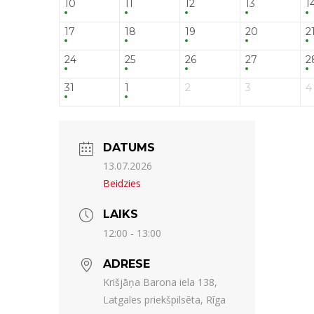
10
11
12
13
1
17
18
19
20
2
24
25
26
27
2
31
1
2
3
4
DATUMS
13.07.2026
Beidzies
LAIKS
12:00 - 13:00
ADRESE
Krišjāņa Barona iela 138,
Latgales priekšpilsēta, Rīga