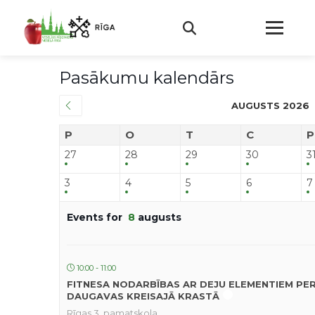
Pasākumu kalendārs
AUGUSTS 2026
P
O
T
C
P
27
28
29
30
3
3
4
5
6
7
Events for
8
augusts
10:00 - 11:00
FITNESA NODARBĪBAS AR DEJU ELEMENTIEM PE
DAUGAVAS KREISAJĀ KRASTĀ
Rīgas 3. pamatskola