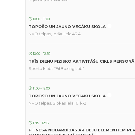
10:00 - 11:00
TOPOŠO UN JAUNO VECĀKU SKOLA
NVO telpas, Ieriķu iela 43 A
10:00 - 12:30
TRĪS DIENU FIZISKO AKTIVITĀŠU CIKLS PERSON
Sporta klubs "FitBoxing Lab"
11:00 - 12:00
TOPOŠO UN JAUNO VECĀKU SKOLA
NVO telpas, Slokas iela 161 k-2
11:15 - 12:15
FITNESA NODARBĪBAS AR DEJU ELEMENTIEM PE