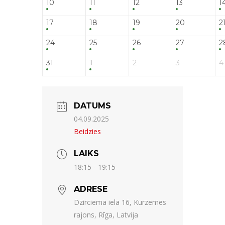
10
11
12
13
1
17
18
19
20
2
24
25
26
27
2
31
1
2
3
4
DATUMS
04.09.2025
Beidzies
LAIKS
18:15 - 19:15
ADRESE
Dzirciema iela 16, Kurzemes
rajons, Rīga, Latvija