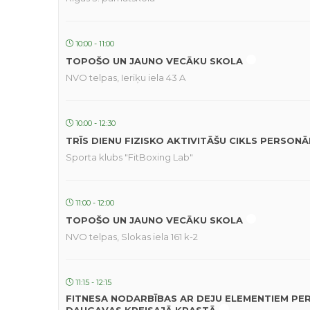
10:00 - 11:00
TOPOŠO UN JAUNO VECĀKU SKOLA
NVO telpas, Ieriķu iela 43 A
10:00 - 12:30
TRĪS DIENU FIZISKO AKTIVITĀŠU CIKLS PERSON
Sporta klubs "FitBoxing Lab"
11:00 - 12:00
TOPOŠO UN JAUNO VECĀKU SKOLA
NVO telpas, Slokas iela 161 k-2
11:15 - 12:15
FITNESA NODARBĪBAS AR DEJU ELEMENTIEM PE