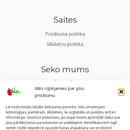
Saites
Privātuma politika
Sīkdatņu politika
Seko mums
Mēs rūpējamies par jūsu
privātumu
Tavs ceļvedis veselīgā dzīvesveidā Rīgas sirdī.
Lai nodrošinātu labāko lietošanas pieredzi, mēs izmantojam
tehnoloģijas, piemēram, sīkdatnes, lai uzglabātu un piekļūtu ierīces
informācijai. Sniedzot piekrišanu, jūs ļaujat mums apstrādāt datus par
jūsu pārlūkošanas paradumiem un unikālajiem identifikatoriem šajā
vietnē. Izvēle nepiekrist vai piekrišanas atsaukšana var ierobežot
©
2026
Veselīgs rīdzinieks veselā Rīgā
|
Pārpublicējot