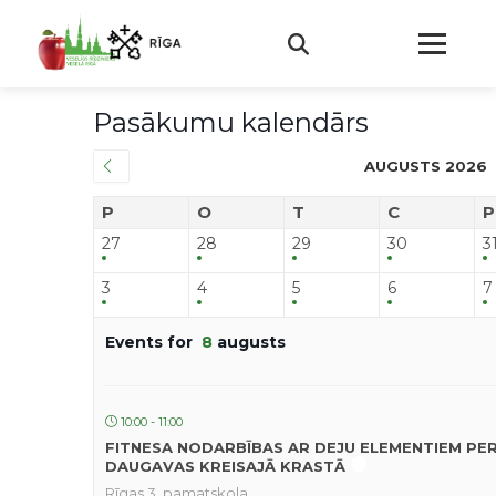
Pasākumu kalendārs
AUGUSTS 2026
P
O
T
C
P
27
28
29
30
3
3
4
5
6
7
Events for
8
augusts
10:00 - 11:00
FITNESA NODARBĪBAS AR DEJU ELEMENTIEM PE
DAUGAVAS KREISAJĀ KRASTĀ
Rīgas 3. pamatskola