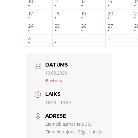
10
11
12
13
1
17
18
19
20
2
24
25
26
27
2
31
1
2
3
4
DATUMS
19.05.2025
Beidzies
LAIKS
18:30 - 19:30
ADRESE
Ziemeļblāzmas iela 36,
Ziemeļu rajons, Rīga, Latvija