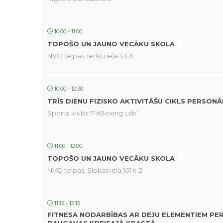
10:00 - 11:00
TOPOŠO UN JAUNO VECĀKU SKOLA
NVO telpas, Ieriķu iela 43 A
10:00 - 12:30
TRĪS DIENU FIZISKO AKTIVITĀŠU CIKLS PERSON
Sporta klubs "FitBoxing Lab"
11:00 - 12:00
TOPOŠO UN JAUNO VECĀKU SKOLA
NVO telpas, Slokas iela 161 k-2
11:15 - 12:15
FITNESA NODARBĪBAS AR DEJU ELEMENTIEM PE