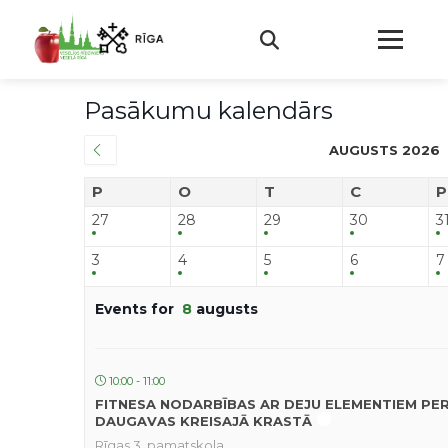
Pasākumu kalendārs
AUGUSTS 2026
P
O
T
C
P
27
28
29
30
3
3
4
5
6
7
Events for
8
augusts
10:00 - 11:00
FITNESA NODARBĪBAS AR DEJU ELEMENTIEM PE
DAUGAVAS KREISAJĀ KRASTĀ
Rīgas 3. pamatskola