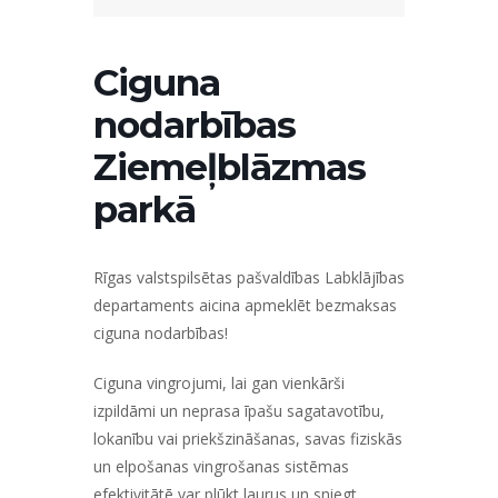
Ciguna
nodarbības
Ziemeļblāzmas
parkā
Rīgas valstspilsētas pašvaldības Labklājības
departaments aicina apmeklēt bezmaksas
ciguna nodarbības!
Ciguna vingrojumi, lai gan vienkārši
izpildāmi un neprasa īpašu sagatavotību,
lokanību vai priekšzināšanas, savas fiziskās
un elpošanas vingrošanas sistēmas
efektivitātē var plūkt laurus un sniegt