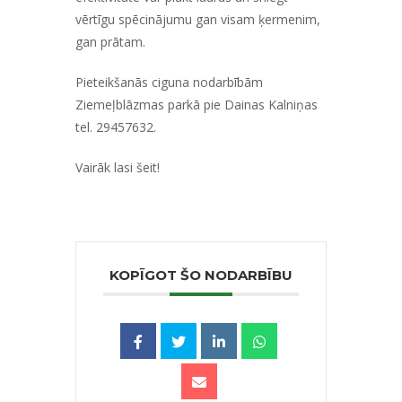
vērtīgu spēcinājumu gan visam ķermenim,
gan prātam.
Pieteikšanās ciguna nodarbībām
Ziemeļblāzmas parkā pie Dainas Kalniņas
tel. 29457632.
Vairāk lasi
šeit!
KOPĪGOT ŠO NODARBĪBU