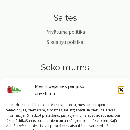
Saites
Privātuma politika
Sīkdatņu politika
Seko mums
Mēs rūpējamies par jūsu
privātumu
Tavs ceļvedis veselīgā dzīvesveidā Rīgas sirdī.
Lai nodrošinātu labāko lietošanas pieredzi, mēs izmantojam
tehnoloģijas, piemēram, sīkdatnes, lai uzglabātu un piekļūtu ierīces
informācijai. Sniedzot piekrišanu, jūs ļaujat mums apstrādāt datus par
jūsu pārlūkošanas paradumiem un unikālajiem identifikatoriem šajā
vietnē. Izvēle nepiekrist vai piekrišanas atsaukšana var ierobežot
©
2026
Veselīgs rīdzinieks veselā Rīgā
|
Pārpublicējot