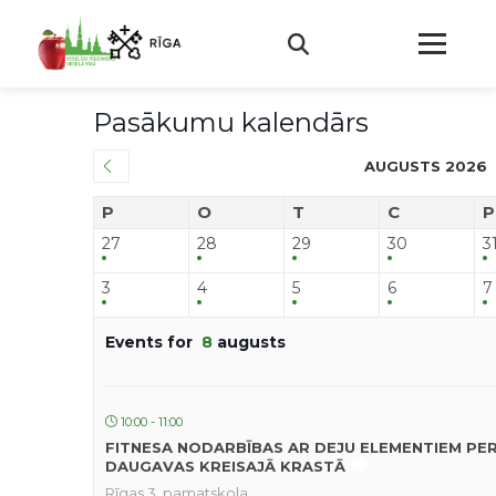
Pasākumu kalendārs
AUGUSTS 2026
P
O
T
C
P
27
28
29
30
3
3
4
5
6
7
Events for
8
augusts
10:00 - 11:00
FITNESA NODARBĪBAS AR DEJU ELEMENTIEM PE
DAUGAVAS KREISAJĀ KRASTĀ
Rīgas 3. pamatskola