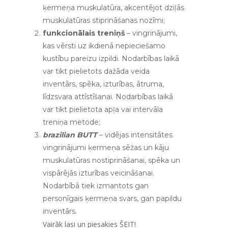
ķermeņa muskulatūra, akcentējot dziļās
muskulatūras stiprināšanas nozīmi;
funkcionālais treniņš
– vingrinājumi,
kas vērsti uz ikdienā nepieciešamo
kustību pareizu izpildi. Nodarbības laikā
var tikt pielietots dažāda veida
inventārs, spēka, izturības, ātruma,
līdzsvara attīstīšanai. Nodarbības laikā
var tikt pielietota apļa vai intervāla
treniņa metode;
brazilian BUTT
– vidējas intensitātes
vingrinājumi ķermeņa sēžas un kāju
muskulatūras nostiprināšanai, spēka un
vispārējās izturības veicināšanai.
Nodarbībā tiek izmantots gan
personīgais ķermeņa svars, gan papildu
inventārs.
Vairāk lasi un piesakies
ŠEIT
!