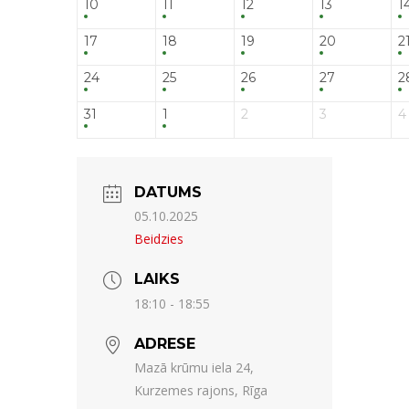
10
11
12
13
1
17
18
19
20
2
24
25
26
27
2
31
1
2
3
4
DATUMS
05.10.2025
Beidzies
LAIKS
18:10 - 18:55
ADRESE
Mazā krūmu iela 24,
Kurzemes rajons, Rīga