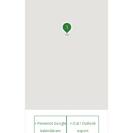
1
+ Pievienot Google
+ iCal / Outlook
kalendāram
export