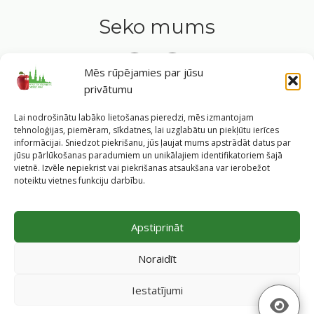
Seko mums
Mēs rūpējamies par jūsu
privātumu
Tavs ceļvedis veselīgā dzīvesveidā Rīgas sirdī.
Lai nodrošinātu labāko lietošanas pieredzi, mēs izmantojam
tehnoloģijas, piemēram, sīkdatnes, lai uzglabātu un piekļūtu ierīces
informācijai. Sniedzot piekrišanu, jūs ļaujat mums apstrādāt datus par
jūsu pārlūkošanas paradumiem un unikālajiem identifikatoriem šajā
vietnē. Izvēle nepiekrist vai piekrišanas atsaukšana var ierobežot
©
2026
Veselīgs rīdzinieks veselā Rīgā
|
Pārpublicējot
noteiktu vietnes funkciju darbību.
informāciju, atsauce uz Rīgas valstspilsētas pašvaldības
Labklājības departamentu un portālu
www.veseligsridzinieks.lv
obligāta.
Apstiprināt
Pašvaldības portālu administrē Rīgas valstspilsētas
pašvaldības Labklājības departaments (Rīga, Baznīcas iela
Noraidīt
19/23, LV-1010, e-pasts
dl@riga.lv
, mājas lapa
ld.riga.lv
)
Iestatījumi