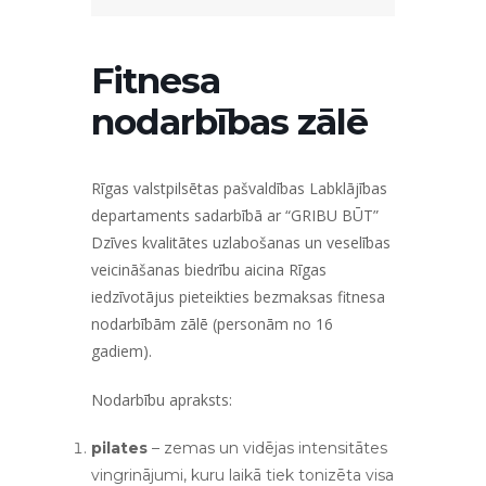
Fitnesa
nodarbības zālē
Rīgas valstpilsētas pašvaldības Labklājības
departaments sadarbībā ar “GRIBU BŪT”
Dzīves kvalitātes uzlabošanas un veselības
veicināšanas biedrību aicina Rīgas
iedzīvotājus pieteikties bezmaksas fitnesa
nodarbībām zālē (personām no 16
gadiem).
Nodarbību apraksts:
pilates
– zemas un vidējas intensitātes
vingrinājumi, kuru laikā tiek tonizēta visa