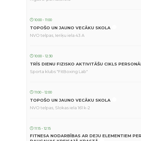
10:00 - 11:00
TOPOŠO UN JAUNO VECĀKU SKOLA
NVO telpas, Ieriķu iela 43 A
10:00 - 12:30
TRĪS DIENU FIZISKO AKTIVITĀŠU CIKLS PERSON
Sporta klubs "FitBoxing Lab"
11:00 - 12:00
TOPOŠO UN JAUNO VECĀKU SKOLA
NVO telpas, Slokas iela 161 k-2
11:15 - 12:15
FITNESA NODARBĪBAS AR DEJU ELEMENTIEM PE