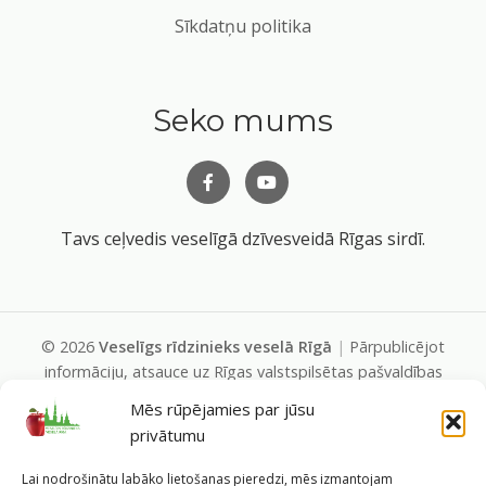
Sīkdatņu politika
Seko mums
Tavs ceļvedis veselīgā dzīvesveidā Rīgas sirdī.
©
2026
Veselīgs rīdzinieks veselā Rīgā
|
Pārpublicējot
informāciju, atsauce uz Rīgas valstspilsētas pašvaldības
Labklājības departamentu un portālu
Mēs rūpējamies par jūsu
www.veseligsridzinieks.lv
obligāta.
privātumu
Pašvaldības portālu administrē Rīgas valstspilsētas
pašvaldības Labklājības departaments (Rīga, Baznīcas iela
Lai nodrošinātu labāko lietošanas pieredzi, mēs izmantojam