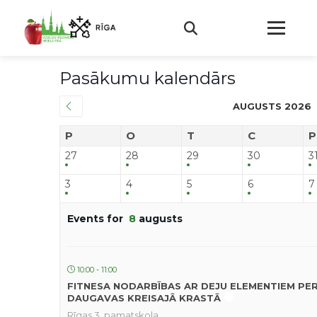
Pasākumu kalendārs
AUGUSTS 2026
P
O
T
C
P
27
28
29
30
3
3
4
5
6
7
Events for
8
augusts
10:00 - 11:00
FITNESA NODARBĪBAS AR DEJU ELEMENTIEM PE
DAUGAVAS KREISAJĀ KRASTĀ
Rīgas 3. pamatskola