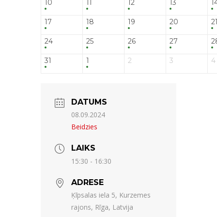
10
11
12
13
1
17
18
19
20
2
24
25
26
27
2
31
1
2
3
4
DATUMS
08.09.2024
Beidzies
LAIKS
15:30 - 16:30
ADRESE
Ķīpsalas iela 5, Kurzemes
rajons, Rīga, Latvija