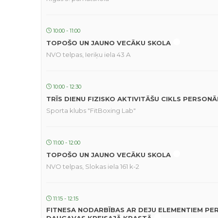
10:00 - 11:00
TOPOŠO UN JAUNO VECĀKU SKOLA
NVO telpas, Ieriķu iela 43 A
10:00 - 12:30
TRĪS DIENU FIZISKO AKTIVITĀŠU CIKLS PERSON
Sporta klubs "FitBoxing Lab"
11:00 - 12:00
TOPOŠO UN JAUNO VECĀKU SKOLA
NVO telpas, Slokas iela 161 k-2
11:15 - 12:15
FITNESA NODARBĪBAS AR DEJU ELEMENTIEM PE