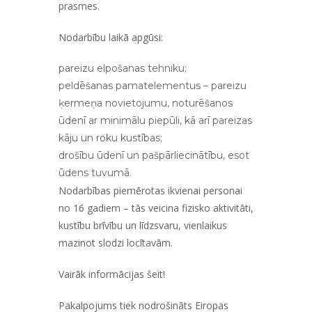
prasmes.
Nodarbību laikā apgūsi:
pareizu elpošanas tehniku;
peldēšanas pamatelementus – pareizu
ķermeņa novietojumu, noturēšanos
ūdenī ar minimālu piepūli, kā arī pareizas
kāju un roku kustības;
drošību ūdenī un pašpārliecinātību, esot
ūdens tuvumā.
Nodarbības piemērotas ikvienai personai
no 16 gadiem – tās veicina fizisko aktivitāti,
kustību brīvību un līdzsvaru, vienlaikus
mazinot slodzi locītavām.
Vairāk informācijas
šeit!
Pakalpojums tiek nodrošināts Eiropas