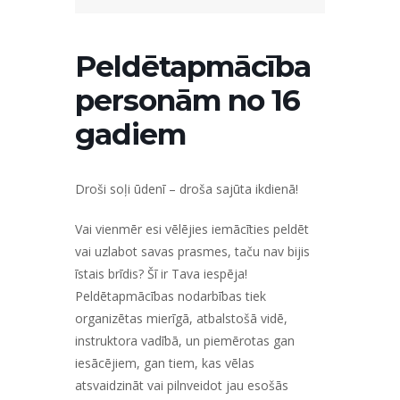
Peldētapmācība
personām no 16
gadiem
Droši soļi ūdenī – droša sajūta ikdienā!
Vai vienmēr esi vēlējies iemācīties peldēt
vai uzlabot savas prasmes, taču nav bijis
īstais brīdis? Šī ir Tava iespēja!
Peldētapmācības nodarbības tiek
organizētas mierīgā, atbalstošā vidē,
instruktora vadībā, un piemērotas gan
iesācējiem, gan tiem, kas vēlas
atsvaidzināt vai pilnveidot jau esošās