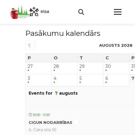
Pasākumu kalendārs
AUGUSTS 2026
P
O
T
C
P
27
28
29
30
3
3
4
5
6
7
Events for
7
augusts
10:00 - 11:00
CIGUN NODARBĪBAS
A. Čaka iela 55