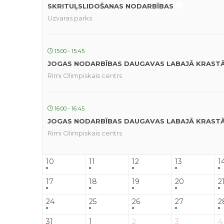
SKRITUĻSLIDOŠANAS NODARBĪBAS
Uzvaras parks
15:00 - 15:45
JOGAS NODARBĪBAS DAUGAVAS LABAJĀ KRAST
Rimi Olimpiskais centrs
16:00 - 16:45
JOGAS NODARBĪBAS DAUGAVAS LABAJĀ KRAST
Rimi Olimpiskais centrs
10
11
12
13
1
17
18
19
20
2
24
25
26
27
2
31
1
2
3
4