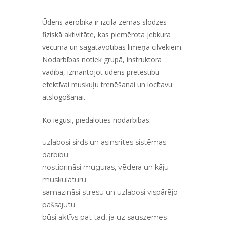
Ūdens aerobika ir izcila zemas slodzes
fiziskā aktivitāte, kas piemērota jebkura
vecuma un sagatavotības līmeņa cilvēkiem.
Nodarbības notiek grupā, instruktora
vadībā, izmantojot ūdens pretestību
efektīvai muskuļu trenēšanai un locītavu
atslogošanai.
Ko iegūsi, piedaloties nodarbībās:
uzlabosi sirds un asinsrites sistēmas
darbību;
nostiprināsi muguras, vēdera un kāju
muskulatūru;
samazināsi stresu un uzlabosi vispārējo
pašsajūtu;
būsi aktīvs pat tad, ja uz sauszemes