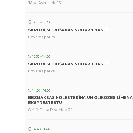
Jāņa Asara iela 13
12:20 - 13:20
SKRITUĻSLIDOŠANAS NODARBĪBAS
Uzvaras parks
13:30 - 14:30
SKRITUĻSLIDOŠANAS NODARBĪBAS
Uzvaras parks
14:00 - 16:00
BEZMAKSAS HOLESTERĪNA UN GLIKOZES LĪMEŅA
EKSPRESTESTU
SIA “Klīnika Piramīda 3”
14:40 - 15:40