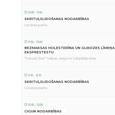
10:00 - 11:00
SKRITUĻSLIDOŠANAS NODARBĪBAS
Uzvaras parks
11:00 - 13:00
BEZMAKSAS HOLESTERĪNA UN GLIKOZES LĪMEŅA
EKSPRESTESTU
"FuturaClinic" telpas, ieeja no Lāčplēša ielas
11:10 - 12:10
SKRITUĻSLIDOŠANAS NODARBĪBAS
Uzvaras parks
12:00 - 13:00
CIGUN NODARBĪBAS