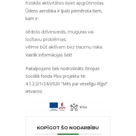
fiziskās aktivitātes šķiet apgrūtinošas.
Ūdens aerobika ir īpaši piemērota tiem,
kam ir:
sēdošs dzīvesveids, muguras vai
locītavu problēmas;
vēlme būt aktīvam bez traumu riska.
Vairāk informācijas
šeit!
Pakalpojums tiek nodrošināts Eiropas
Sociālā fonda Plus projekta Nr.
4.1.2.2/1/24/I/020 “Mēs par veselīgu Rīgu!”
ietvaros!
KOPĪGOT ŠO NODARBĪBU