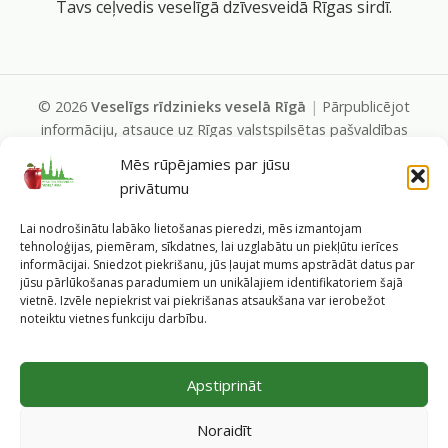
Tavs ceļvedis veselīgā dzīvesveidā Rīgas sirdī.
©
2026
Veselīgs rīdzinieks veselā Rīgā
|
Pārpublicējot
informāciju, atsauce uz Rīgas valstspilsētas pašvaldības
Labklājības departamentu un portālu
Mēs rūpējamies par jūsu
www.veseligsridzinieks.lv
obligāta.
privātumu
Pašvaldības portālu administrē Rīgas valstspilsētas
pašvaldības Labklājības departaments (Rīga, Baznīcas iela
Lai nodrošinātu labāko lietošanas pieredzi, mēs izmantojam
19/23, LV-1010, e-pasts
dl@riga.lv
, mājas lapa
ld.riga.lv
)
tehnoloģijas, piemēram, sīkdatnes, lai uzglabātu un piekļūtu ierīces
informācijai. Sniedzot piekrišanu, jūs ļaujat mums apstrādāt datus par
jūsu pārlūkošanas paradumiem un unikālajiem identifikatoriem šajā
vietnē. Izvēle nepiekrist vai piekrišanas atsaukšana var ierobežot
noteiktu vietnes funkciju darbību.
Apstiprināt
Noraidīt