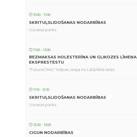
10:00 - 11:00
SKRITUĻSLIDOŠANAS NODARBĪBAS
Uzvaras parks
11:00 - 13:00
BEZMAKSAS HOLESTERĪNA UN GLIKOZES LĪMEŅA
EKSPRESTESTU
"FuturaClinic" telpas, ieeja no Lāčplēša ielas
11:10 - 12:10
SKRITUĻSLIDOŠANAS NODARBĪBAS
Uzvaras parks
12:00 - 13:00
CIGUN NODARBĪBAS