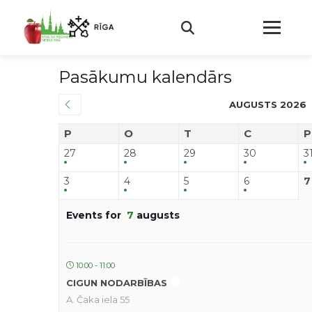
Pasākumu kalendārs
AUGUSTS 2026
P
O
T
C
P
27
28
29
30
3
3
4
5
6
7
Events for
7
augusts
10:00 - 11:00
CIGUN NODARBĪBAS
A. Čaka iela 55