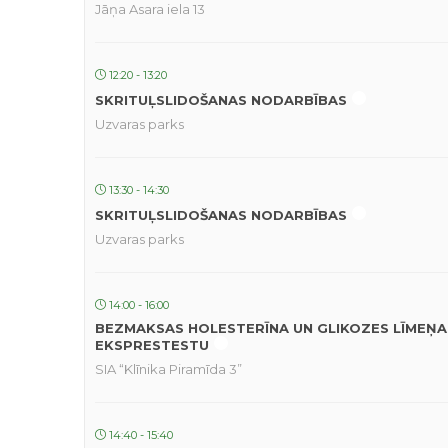
Jāņa Asara iela 13
12:20 - 13:20
SKRITUĻSLIDOŠANAS NODARBĪBAS
Uzvaras parks
13:30 - 14:30
SKRITUĻSLIDOŠANAS NODARBĪBAS
Uzvaras parks
14:00 - 16:00
BEZMAKSAS HOLESTERĪNA UN GLIKOZES LĪMEŅA
EKSPRESTESTU
SIA “Klīnika Piramīda 3”
14:40 - 15:40