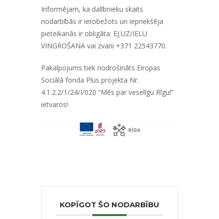
Informējam, ka dalībnieku skaits
nodarbībās ir ierobežots un iepriekšēja
pieteikanās ir obligāta:
EJ.UZ/IELU
VINGROŠANA
vai zvani +371 22543770.
Pakalpojums tiek nodrošināts Eiropas
Sociālā fonda Plus projekta Nr.
4.1.2.2/1/24/I/020 “Mēs par veselīgu Rīgu!”
ietvaros!
KOPĪGOT ŠO NODARBĪBU