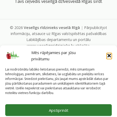
Tavs ceļvedis veselīgā dzīvesveidā Rīgas sirdī.
©
2026
Veselīgs rīdzinieks veselā Rīgā
|
Pārpublicējot
informāciju, atsauce uz Rīgas valstspilsētas pašvaldības
Labklājības departamentu un portālu
www.veseligsridzinieks.lv
obligāta.
Pašvaldības portālu administrē Rīgas valstspilsētas
Mēs rūpējamies par jūsu
pašvaldības Labklājības departaments (Rīga, Baznīcas iela
privātumu
19/23, LV-1010, e-pasts
dl@riga.lv
, mājas lapa
ld.riga.lv
)
Lai nodrošinātu labāko lietošanas pieredzi, mēs izmantojam
tehnoloģijas, piemēram, sīkdatnes, lai uzglabātu un piekļūtu ierīces
informācijai. Sniedzot piekrišanu, jūs ļaujat mums apstrādāt datus par
jūsu pārlūkošanas paradumiem un unikālajiem identifikatoriem šajā
vietnē. Izvēle nepiekrist vai piekrišanas atsaukšana var ierobežot
noteiktu vietnes funkciju darbību.
Apstiprināt