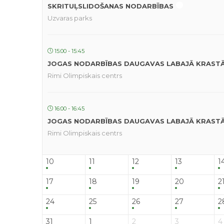
SKRITUĻSLIDOŠANAS NODARBĪBAS
Uzvaras parks
15:00 - 15:45
JOGAS NODARBĪBAS DAUGAVAS LABAJĀ KRAST
Rimi Olimpiskais centrs
16:00 - 16:45
JOGAS NODARBĪBAS DAUGAVAS LABAJĀ KRAST
Rimi Olimpiskais centrs
10
11
12
13
1
17
18
19
20
2
24
25
26
27
2
31
1
2
3
4