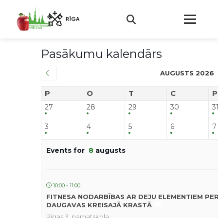
Pasākumu kalendārs
AUGUSTS 2026
P
O
T
C
P
27
28
29
30
3
3
4
5
6
7
Events for
8
augusts
10:00 - 11:00
FITNESA NODARBĪBAS AR DEJU ELEMENTIEM PE
DAUGAVAS KREISAJĀ KRASTĀ
Rīgas 3. pamatskola