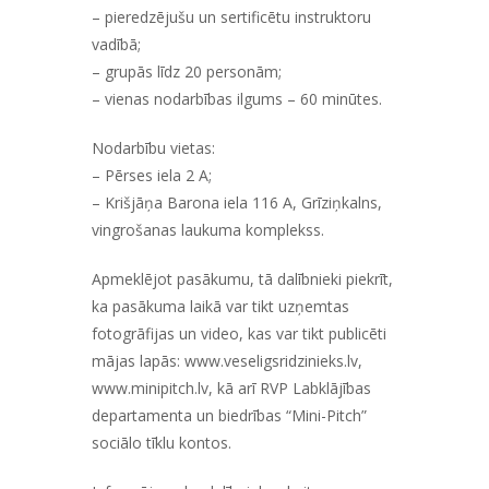
– pieredzējušu un sertificētu instruktoru
vadībā;
– grupās līdz 20 personām;
– vienas nodarbības ilgums – 60 minūtes.
Nodarbību vietas:
– Pērses iela 2 A;
– Krišjāņa Barona iela 116 A, Grīziņkalns,
vingrošanas laukuma komplekss.
Apmeklējot pasākumu, tā dalībnieki piekrīt,
ka pasākuma laikā var tikt uzņemtas
fotogrāfijas un video, kas var tikt publicēti
mājas lapās:
www.veseligsridzinieks.lv
,
www.minipitch.lv
, kā arī RVP Labklājības
departamenta un biedrības “Mini-Pitch”
sociālo tīklu kontos.