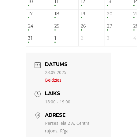
10
11
12
13
1
17
18
19
20
2
24
25
26
27
2
31
1
2
3
4
DATUMS
23.09.2025
Beidzies
LAIKS
18:00 - 19:00
ADRESE
Pērses iela 2 A, Centra
rajons, Rīga