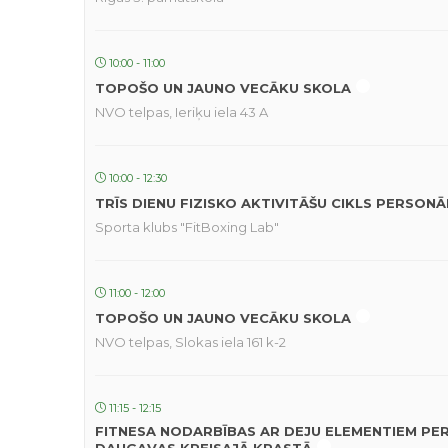
10:00 - 11:00
TOPOŠO UN JAUNO VECĀKU SKOLA
NVO telpas, Ieriķu iela 43 A
10:00 - 12:30
TRĪS DIENU FIZISKO AKTIVITĀŠU CIKLS PERSON
Sporta klubs "FitBoxing Lab"
11:00 - 12:00
TOPOŠO UN JAUNO VECĀKU SKOLA
NVO telpas, Slokas iela 161 k-2
11:15 - 12:15
FITNESA NODARBĪBAS AR DEJU ELEMENTIEM PE