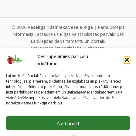
©
2026
Veselīgs rīdzinieks veselā Rīgā
|
Pārpublicējot
informāciju, atsauce uz Rīgas valstspilsētas pašvaldības
Labklājības departamentu un portālu
www.veseligsridzinieks.lv
obligāta.
Pašvaldības portālu administrē Rīgas valstspilsētas
Mēs rūpējamies par jūsu
pašvaldības Labklājības departaments (Rīga, Baznīcas iela
privātumu
19/23, LV-1010, e-pasts
dl@riga.lv
, mājas lapa
ld.riga.lv
)
Lai nodrošinātu labāko lietošanas pieredzi, mēs izmantojam
tehnoloģijas, piemēram, sīkdatnes, lai uzglabātu un piekļūtu ierīces
informācijai. Sniedzot piekrišanu, jūs ļaujat mums apstrādāt datus par
jūsu pārlūkošanas paradumiem un unikālajiem identifikatoriem šajā
vietnē. Izvēle nepiekrist vai piekrišanas atsaukšana var ierobežot
noteiktu vietnes funkciju darbību.
Apstiprināt