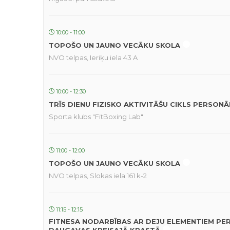
10:00 - 11:00
TOPOŠO UN JAUNO VECĀKU SKOLA
NVO telpas, Ieriķu iela 43 A
10:00 - 12:30
TRĪS DIENU FIZISKO AKTIVITĀŠU CIKLS PERSON
Sporta klubs "FitBoxing Lab"
11:00 - 12:00
TOPOŠO UN JAUNO VECĀKU SKOLA
NVO telpas, Slokas iela 161 k-2
11:15 - 12:15
FITNESA NODARBĪBAS AR DEJU ELEMENTIEM PE