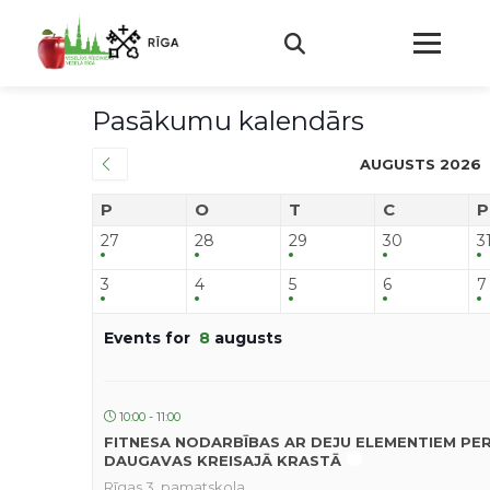
Pasākumu kalendārs
AUGUSTS 2026
P
O
T
C
P
27
28
29
30
3
3
4
5
6
7
Events for
8
augusts
10:00 - 11:00
FITNESA NODARBĪBAS AR DEJU ELEMENTIEM PE
DAUGAVAS KREISAJĀ KRASTĀ
Rīgas 3. pamatskola