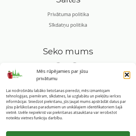
Privātuma politika
Sīkdatņu politika
Seko mums
Mēs rūpējamies par jūsu
privātumu
Tavs ceļvedis veselīgā dzīvesveidā Rīgas sirdī.
Lai nodrošinātu labāko lietošanas pieredzi, mēs izmantojam
tehnoloģijas, piemēram, sīkdatnes, lai uzglabātu un piekļūtu ierīces
informācijai. Sniedzot piekrišanu, jūs ļaujat mums apstrādāt datus par
jūsu pārlūkošanas paradumiem un unikālajiem identifikatoriem šajā
vietnē. Izvēle nepiekrist vai piekrišanas atsaukšana var ierobežot
©
2026
Veselīgs rīdzinieks veselā Rīgā
|
Pārpublicējot
noteiktu vietnes funkciju darbību.
informāciju, atsauce uz Rīgas valstspilsētas pašvaldības
Labklājības departamentu un portālu
www.veseligsridzinieks.lv
obligāta.