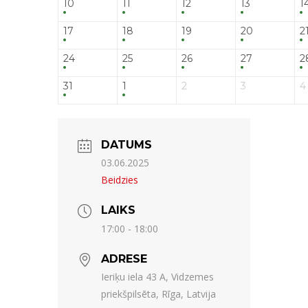
10
11
12
13
1
17
18
19
20
2
24
25
26
27
2
31
1
2
3
4
DATUMS
03.06.2025
Beidzies
LAIKS
17:00 - 18:00
ADRESE
Ieriķu iela 43 A, Vidzemes
priekšpilsēta, Rīga, Latvija