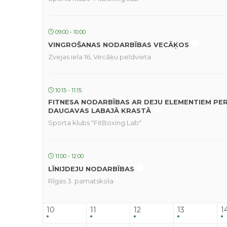
09:00 - 10:00
VINGROŠANAS NODARBĪBAS VECĀĶOS
Zvejas iela 16, Vecāķu peldvieta
10:15 - 11:15
FITNESA NODARBĪBAS AR DEJU ELEMENTIEM PE
DAUGAVAS LABAJĀ KRASTĀ
Sporta klubs "FitBoxing Lab"
11:00 - 12:00
LĪNIJDEJU NODARBĪBAS
Rīgas 3. pamatskola
10
11
12
13
1