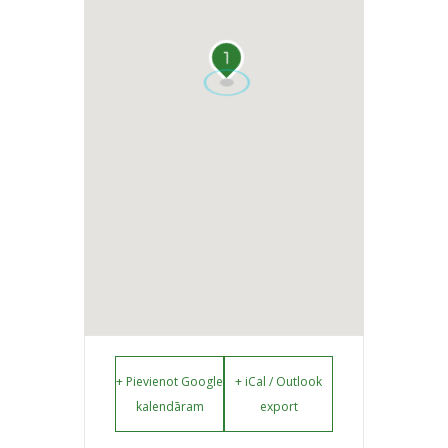
1
+ Pievienot Google
+ iCal / Outlook
kalendāram
export