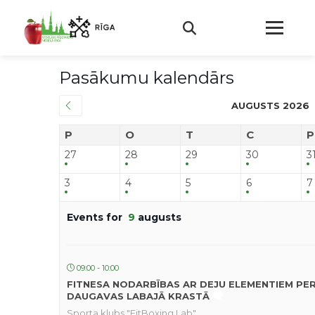
Pasākumu kalendārs
AUGUSTS 2026
P
O
T
C
P
27
28
29
30
3
3
4
5
6
7
Events for
9
augusts
09:00 - 10:00
FITNESA NODARBĪBAS AR DEJU ELEMENTIEM PE
DAUGAVAS LABAJĀ KRASTĀ
Sporta klubs "FitBoxing Lab"