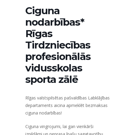
Ciguna
nodarbības*
Rīgas
Tirdzniecības
profesionālās
vidusskolas
sporta zālē
Rīgas valstspilsētas pašvaldības Labklājības
departaments aicina apmeklēt bezmaksas
ciguna nodarbības!
Ciguna vingrojumi, lai gan vienkārši
izpildāmi un neprasa īpašu sagatavotību,