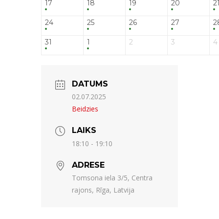
17
18
19
20
2
24
25
26
27
2
31
1
2
3
4
DATUMS
02.07.2025
Beidzies
LAIKS
18:10 - 19:10
ADRESE
Tomsona iela 3/5, Centra
rajons, Rīga, Latvija