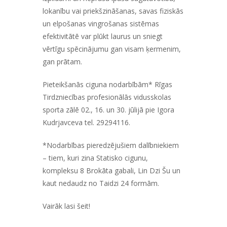
lokanību vai priekšzināšanas, savas fiziskās
un elpošanas vingrošanas sistēmas
efektivitātē var plūkt laurus un sniegt
vērtīgu spēcinājumu gan visam ķermenim,
gan prātam.
Pieteikšanās ciguna nodarbībām* Rīgas
Tirdzniecības profesionālās vidusskolas
sporta zālē 02., 16. un 30. jūlijā pie Igora
Kudrjavceva tel. 29294116.
*Nodarbības pieredzējušiem dalībniekiem
– tiem, kuri zina Statisko cigunu,
kompleksu 8 Brokāta gabali, Lin Dzi Šu un
kaut nedaudz no Taidzi 24 formām.
Vairāk lasi
šeit!