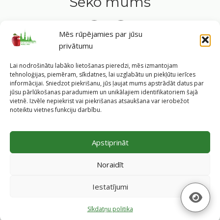
Seko mums
Mēs rūpējamies par jūsu
privātumu
Tavs ceļvedis veselīgā dzīvesveidā Rīgas sirdī.
Lai nodrošinātu labāko lietošanas pieredzi, mēs izmantojam
tehnoloģijas, piemēram, sīkdatnes, lai uzglabātu un piekļūtu ierīces
informācijai. Sniedzot piekrišanu, jūs ļaujat mums apstrādāt datus par
jūsu pārlūkošanas paradumiem un unikālajiem identifikatoriem šajā
vietnē. Izvēle nepiekrist vai piekrišanas atsaukšana var ierobežot
©
2026
Veselīgs rīdzinieks veselā Rīgā
|
Pārpublicējot
noteiktu vietnes funkciju darbību.
informāciju, atsauce uz Rīgas valstspilsētas pašvaldības
Labklājības departamentu un portālu
www.veseligsridzinieks.lv
obligāta.
Apstiprināt
Pašvaldības portālu administrē Rīgas valstspilsētas
pašvaldības Labklājības departaments (Rīga, Baznīcas iela
Noraidīt
19/23, LV-1010, e-pasts
dl@riga.lv
, mājas lapa
ld.riga.lv
)
Iestatījumi