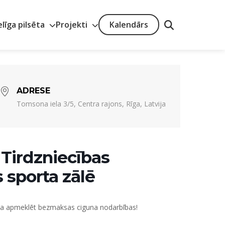
elīga pilsēta
Projekti
Kalendārs
ADRESE
Tomsona iela 3/5, Centra rajons, Rīga, Latvija
Tirdzniecības
 sporta zālē
ina apmeklēt bezmaksas ciguna nodarbības!