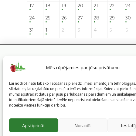
17
18
19
20
21
22
23
24
25
26
27
28
29
30
31
1
2
3
4
5
6
Mēs rūpējamies par jūsu privātumu
Lai nodrošinātu labāko lietošanas pieredzi, mēs izmantojam tehnoloģija
sīkdatnes, lai uzglabātu un piekļūtu ierīces informācijai. Sniedzot piekrišanu
mums apstrādāt datus par jūsu pārlūkošanas paradumiem un unikālajie
identifikatoriem šajā vietnē. Izvēle nepiekrist vai piekrišanas atsaukšana v
noteiktu vietnes funkciju darbību.
Apstiprināt
Noraidīt
Iestatī
©
2026
Veselīgs rīdzinieks veselā Rīgā
|
Pārpublicējot in