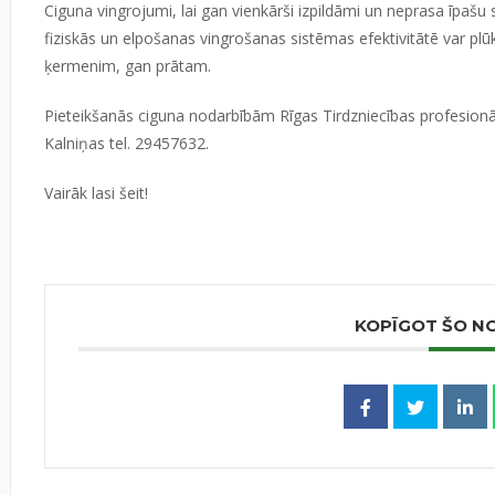
Ciguna vingrojumi, lai gan vienkārši izpildāmi un neprasa īpašu
fiziskās un elpošanas vingrošanas sistēmas efektivitātē var pl
ķermenim, gan prātam.
Pieteikšanās ciguna nodarbībām Rīgas Tirdzniecības profesionāl
Kalniņas tel. 29457632.
Vairāk lasi
šeit!
KOPĪGOT ŠO N