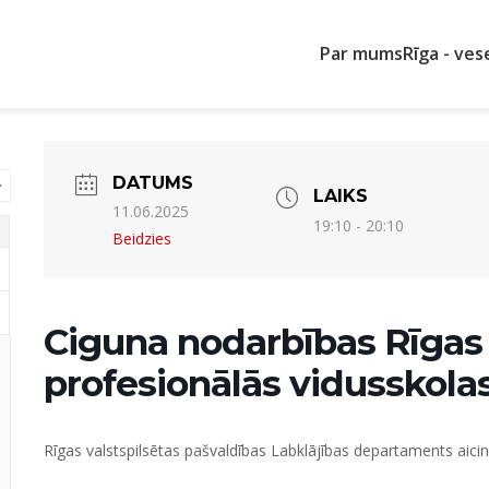
Par mums
Rīga - ves
DATUMS
LAIKS
11.06.2025
19:10 - 20:10
Beidzies
Ciguna nodarbības Rīgas 
profesionālās vidusskolas
Rīgas valstspilsētas pašvaldības Labklājības departaments aic