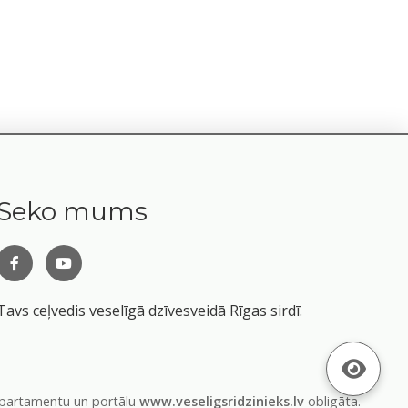
Seko mums
Tavs ceļvedis veselīgā dzīvesveidā Rīgas sirdī.
departamentu un portālu
www.veseligsridzinieks.lv
obligāta.