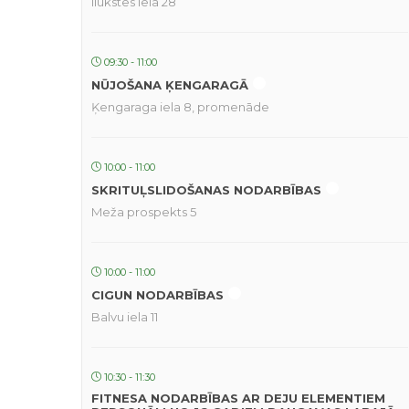
Ilūkstes iela 28
09:30 - 11:00
NŪJOŠANA ĶENGARAGĀ
Ķengaraga iela 8, promenāde
10:00 - 11:00
SKRITUĻSLIDOŠANAS NODARBĪBAS
Meža prospekts 5
10:00 - 11:00
CIGUN NODARBĪBAS
Balvu iela 11
10:30 - 11:30
FITNESA NODARBĪBAS AR DEJU ELEMENTIEM