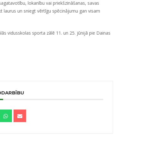
 sagatavotību, lokanību vai priekšzināšanas, savas
ūkt laurus un sniegt vērtīgu spēcinājumu gan visam
ās vidusskolas sporta zālē 11. un 25. jūnijā pie Dainas
ODARBĪBU