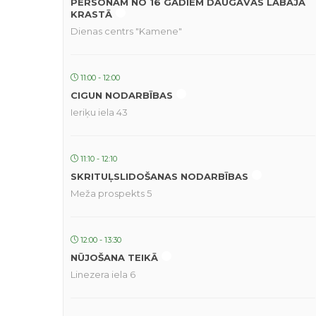
PERSONĀM NO 16 GADIEM DAUGAVAS LABAJĀ
KRASTĀ
Dienas centrs "Kamene"
11:00 - 12:00
CIGUN NODARBĪBAS
Ieriķu iela 43
11:10 - 12:10
SKRITUĻSLIDOŠANAS NODARBĪBAS
Meža prospekts 5
12:00 - 13:30
NŪJOŠANA TEIKĀ
Linezera iela 6