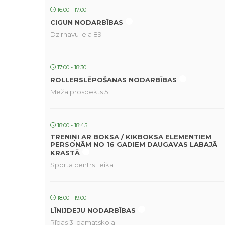
16:00 - 17:00
CIGUN NODARBĪBAS
Dzirnavu iela 89
17:00 - 18:30
ROLLERSLĒPOŠANAS NODARBĪBAS
Meža prospekts 5
18:00 - 18:45
TRENIŅI AR BOKSA / KIKBOKSA ELEMENTIEM
PERSONĀM NO 16 GADIEM DAUGAVAS LABAJĀ
KRASTĀ
Sporta centrs Teika
18:00 - 19:00
LĪNIJDEJU NODARBĪBAS
Rīgas 3. pamatskola