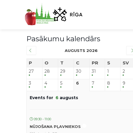
Pasākumu kalendārs
AUGUSTS 2026
P
O
T
C
PR
S
SV
27
28
29
30
31
1
2
3
4
5
6
7
8
9
Events for
6
augusts
09:30 - 11:00
NŪJOŠANA PĻAVNIEKOS