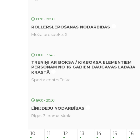
18:30 - 20:00
ROLLERSLĒPOŠANAS NODARBĪBAS
Meža prospekts 5
19:00 - 19:45
TRENIŅI AR BOKSA / KIKBOKSA ELEMENTIEM
PERSONĀM NO 16 GADIEM DAUGAVAS LABAJĀ
KRASTĀ
Sporta centrs Teika
19:00 - 20:00
LĪNIJDEJU NODARBĪBAS
Rīgas 3. pamatskola
10
11
12
13
14
15
16