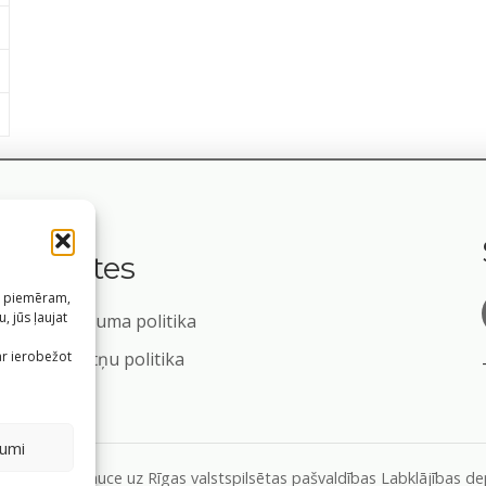
Saites
s, piemēram,
, jūs ļaujat
Privātuma politika
m
ar ierobežot
Sīkdatņu politika
jumi
formāciju, atsauce uz Rīgas valstspilsētas pašvaldības Labklājības 