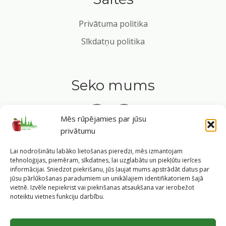
Privātuma politika
Sīkdatņu politika
Seko mums
Mēs rūpējamies par jūsu
privātumu
Tavs ceļvedis veselīgā dzīvesveidā Rīgas sirdī.
Lai nodrošinātu labāko lietošanas pieredzi, mēs izmantojam
tehnoloģijas, piemēram, sīkdatnes, lai uzglabātu un piekļūtu ierīces
informācijai. Sniedzot piekrišanu, jūs ļaujat mums apstrādāt datus par
jūsu pārlūkošanas paradumiem un unikālajiem identifikatoriem šajā
vietnē. Izvēle nepiekrist vai piekrišanas atsaukšana var ierobežot
©
2026
Veselīgs rīdzinieks veselā Rīgā
|
Pārpublicējot
noteiktu vietnes funkciju darbību.
informāciju, atsauce uz Rīgas valstspilsētas pašvaldības
Labklājības departamentu un portālu
www.veseligsridzinieks.lv
obligāta.