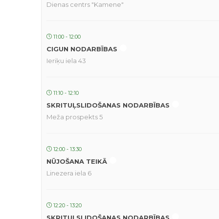
Dienas centrs "Kamene"
11:00 - 12:00
CIGUN NODARBĪBAS
Ieriķu iela 43
11:10 - 12:10
SKRITUĻSLIDOŠANAS NODARBĪBAS
Meža prospekts 5
12:00 - 13:30
NŪJOŠANA TEIKĀ
Linezera iela 6
12:20 - 13:20
SKRITUĻSLIDOŠANAS NODARBĪBAS