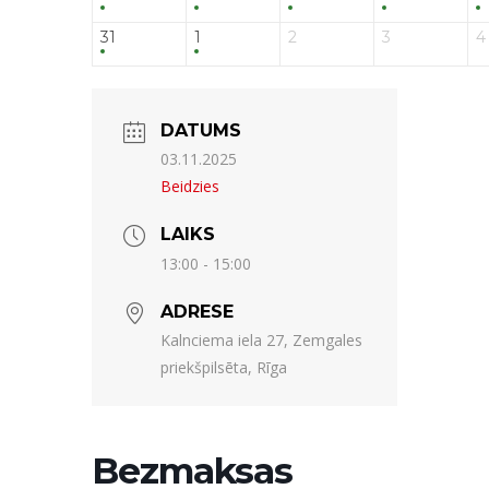
31
1
2
3
4
DATUMS
03.11.2025
Beidzies
LAIKS
13:00 - 15:00
ADRESE
Kalnciema iela 27, Zemgales
priekšpilsēta, Rīga
Bezmaksas