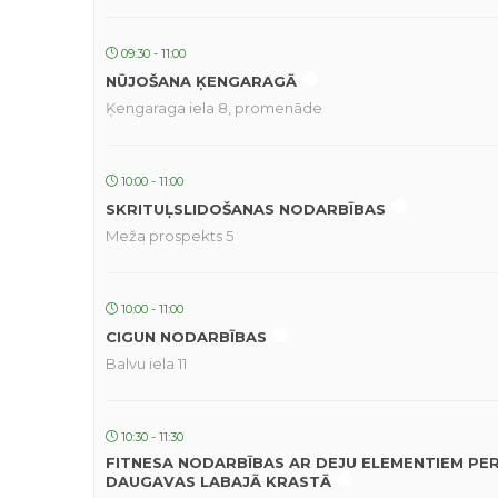
09:30 - 11:00
NŪJOŠANA ĶENGARAGĀ
Ķengaraga iela 8, promenāde
10:00 - 11:00
SKRITUĻSLIDOŠANAS NODARBĪBAS
Meža prospekts 5
10:00 - 11:00
CIGUN NODARBĪBAS
Balvu iela 11
10:30 - 11:30
FITNESA NODARBĪBAS AR DEJU ELEMENTIEM PE
DAUGAVAS LABAJĀ KRASTĀ