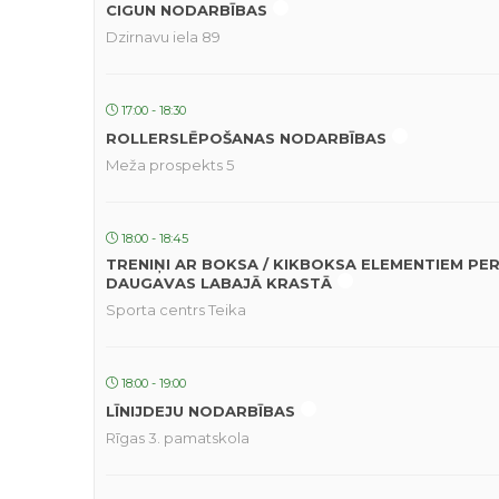
CIGUN NODARBĪBAS
Dzirnavu iela 89
17:00 - 18:30
ROLLERSLĒPOŠANAS NODARBĪBAS
Meža prospekts 5
18:00 - 18:45
TRENIŅI AR BOKSA / KIKBOKSA ELEMENTIEM PE
DAUGAVAS LABAJĀ KRASTĀ
Sporta centrs Teika
18:00 - 19:00
LĪNIJDEJU NODARBĪBAS
Rīgas 3. pamatskola