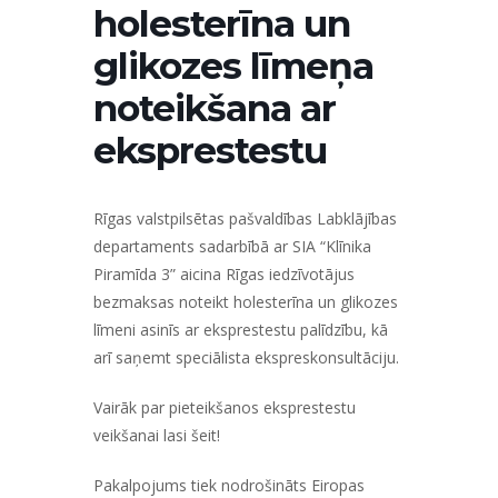
holesterīna un
glikozes līmeņa
noteikšana ar
eksprestestu
Rīgas valstpilsētas pašvaldības Labklājības
departaments sadarbībā ar SIA “Klīnika
Piramīda 3” aicina Rīgas iedzīvotājus
bezmaksas noteikt holesterīna un glikozes
līmeni asinīs ar eksprestestu palīdzību, kā
arī saņemt speciālista ekspreskonsultāciju.
Vairāk par pieteikšanos eksprestestu
veikšanai
lasi šeit!
Pakalpojums tiek nodrošināts Eiropas