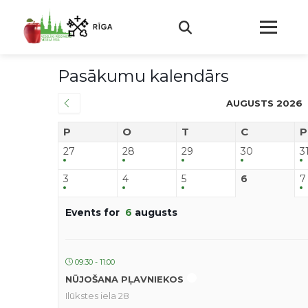
Pasākumu kalendārs
AUGUSTS 2026
P
O
T
C
P
27
28
29
30
3
3
4
5
6
7
Events for
6
augusts
09:30 - 11:00
NŪJOŠANA PĻAVNIEKOS
Ilūkstes iela 28