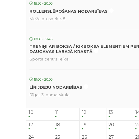
18:30 - 20:00
ROLLERSLĒPOŠANAS NODARBĪBAS
Meža prospekts 5
19:00 - 19:45
TRENIŅI AR BOKSA / KIKBOKSA ELEMENTIEM PE
DAUGAVAS LABAJĀ KRASTĀ
Sporta centrs Teika
19:00 - 20:00
LĪNIJDEJU NODARBĪBAS
Rīgas 3. pamatskola
10
11
12
13
1
17
18
19
20
2
24
25
26
27
2