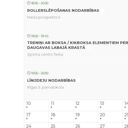
18:30 - 20:00
ROLLERSLĒPOŠANAS NODARBĪBAS
Meža prospekts 5
19:00 - 19:45
TRENIŅI AR BOKSA / KIKBOKSA ELEMENTIEM PE
DAUGAVAS LABAJĀ KRASTĀ
Sporta centrs Teika
19:00 - 20:00
LĪNIJDEJU NODARBĪBAS
Rīgas 3. pamatskola
10
11
12
13
1
17
18
19
20
2
24
25
26
27
2