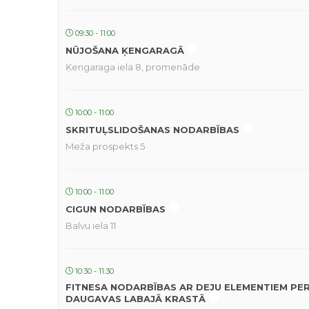
09:30 - 11:00
NŪJOŠANA ĶENGARAGĀ
Ķengaraga iela 8, promenāde
10:00 - 11:00
SKRITUĻSLIDOŠANAS NODARBĪBAS
Meža prospekts 5
10:00 - 11:00
CIGUN NODARBĪBAS
Balvu iela 11
10:30 - 11:30
FITNESA NODARBĪBAS AR DEJU ELEMENTIEM PE
DAUGAVAS LABAJĀ KRASTĀ