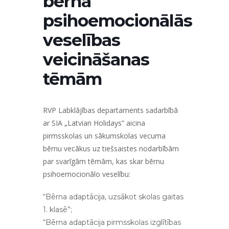
bērna
psihoemocionālās
veselības
veicināšanas
tēmām
RVP Labklājības departaments sadarbībā
ar SIA „Latvian Holidays” aicina
pirmsskolas un sākumskolas vecuma
bērnu vecākus uz tiešsaistes nodarbībām
par svarīgām tēmām, kas skar bērnu
psihoemocionālo veselību:
“Bērna adaptācija, uzsākot skolas gaitas
1. klasē”;
“Bērna adaptācija pirmsskolas izglītības