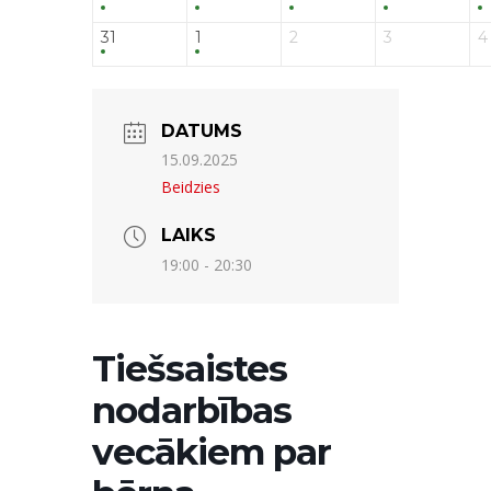
31
1
2
3
4
DATUMS
15.09.2025
Beidzies
LAIKS
19:00 - 20:30
Tiešsaistes
nodarbības
vecākiem par