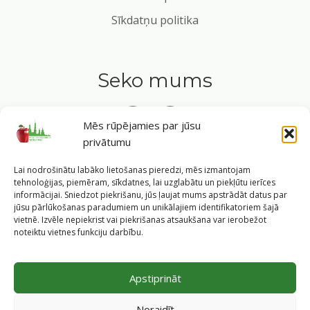
Sīkdatņu politika
Seko mums
Mēs rūpējamies par jūsu
privātumu
Tavs ceļvedis veselīgā dzīvesveidā Rīgas sirdī.
Lai nodrošinātu labāko lietošanas pieredzi, mēs izmantojam
tehnoloģijas, piemēram, sīkdatnes, lai uzglabātu un piekļūtu ierīces
informācijai. Sniedzot piekrišanu, jūs ļaujat mums apstrādāt datus par
jūsu pārlūkošanas paradumiem un unikālajiem identifikatoriem šajā
vietnē. Izvēle nepiekrist vai piekrišanas atsaukšana var ierobežot
©
2026
Veselīgs rīdzinieks veselā Rīgā
|
Pārpublicējot
noteiktu vietnes funkciju darbību.
informāciju, atsauce uz Rīgas valstspilsētas pašvaldības
Labklājības departamentu un portālu
www.veseligsridzinieks.lv
obligāta.
Apstiprināt
Pašvaldības portālu administrē Rīgas valstspilsētas
pašvaldības Labklājības departaments (Rīga, Baznīcas iela
Noraidīt