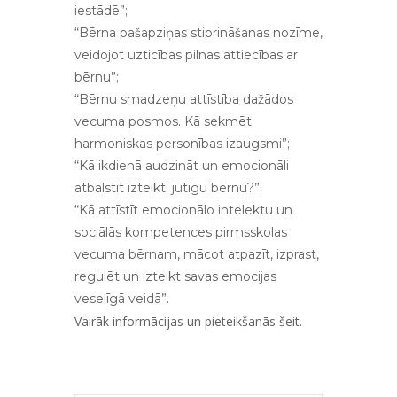
iestādē”;
“Bērna pašapziņas stiprināšanas nozīme,
veidojot uzticības pilnas attiecības ar
bērnu”;
“Bērnu smadzeņu attīstība dažādos
vecuma posmos. Kā sekmēt
harmoniskas personības izaugsmi”;
“Kā ikdienā audzināt un emocionāli
atbalstīt izteikti jūtīgu bērnu?”;
“Kā attīstīt emocionālo intelektu un
sociālās kompetences pirmsskolas
vecuma bērnam, mācot atpazīt, izprast,
regulēt un izteikt savas emocijas
veselīgā veidā”.
Vairāk informācijas un pieteikšanās
šeit.