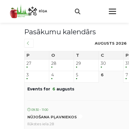
Pasākumu kalendārs
AUGUSTS 2026
P
O
T
C
P
27
28
29
30
3
3
4
5
6
7
Events for
6
augusts
09:30 - 11:00
NŪJOŠANA PĻAVNIEKOS
Ilūkstes iela 28