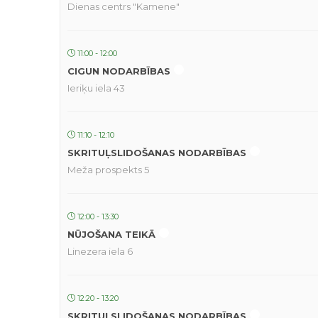
Dienas centrs "Kamene"
11:00 - 12:00
CIGUN NODARBĪBAS
Ieriķu iela 43
11:10 - 12:10
SKRITUĻSLIDOŠANAS NODARBĪBAS
Meža prospekts 5
12:00 - 13:30
NŪJOŠANA TEIKĀ
Linezera iela 6
12:20 - 13:20
SKRITUĻSLIDOŠANAS NODARBĪBAS