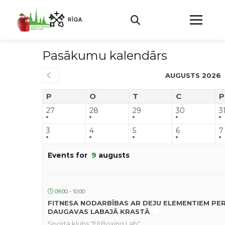
Pasākumu kalendārs
AUGUSTS 2026
P
O
T
C
P
27
28
29
30
3
3
4
5
6
7
Events for
9
augusts
09:00 - 10:00
FITNESA NODARBĪBAS AR DEJU ELEMENTIEM PE
DAUGAVAS LABAJĀ KRASTĀ
Sporta klubs "FitBoxing Lab"