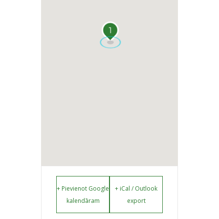
1
+ Pievienot Google
+ iCal / Outlook
kalendāram
export