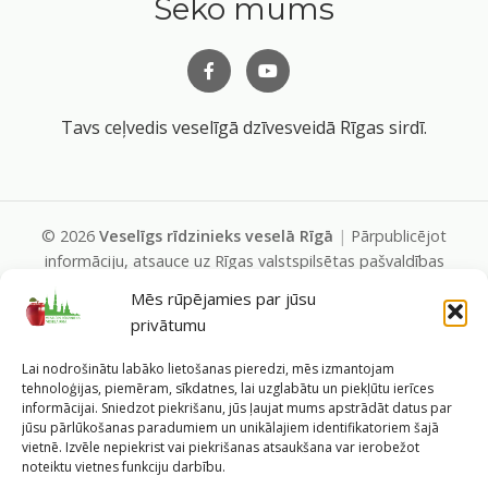
Seko mums
Tavs ceļvedis veselīgā dzīvesveidā Rīgas sirdī.
©
2026
Veselīgs rīdzinieks veselā Rīgā
|
Pārpublicējot
informāciju, atsauce uz Rīgas valstspilsētas pašvaldības
Labklājības departamentu un portālu
Mēs rūpējamies par jūsu
www.veseligsridzinieks.lv
obligāta.
privātumu
Pašvaldības portālu administrē Rīgas valstspilsētas
pašvaldības Labklājības departaments (Rīga, Baznīcas iela
Lai nodrošinātu labāko lietošanas pieredzi, mēs izmantojam
19/23, LV-1010, e-pasts
dl@riga.lv
, mājas lapa
ld.riga.lv
)
tehnoloģijas, piemēram, sīkdatnes, lai uzglabātu un piekļūtu ierīces
informācijai. Sniedzot piekrišanu, jūs ļaujat mums apstrādāt datus par
jūsu pārlūkošanas paradumiem un unikālajiem identifikatoriem šajā
vietnē. Izvēle nepiekrist vai piekrišanas atsaukšana var ierobežot
noteiktu vietnes funkciju darbību.