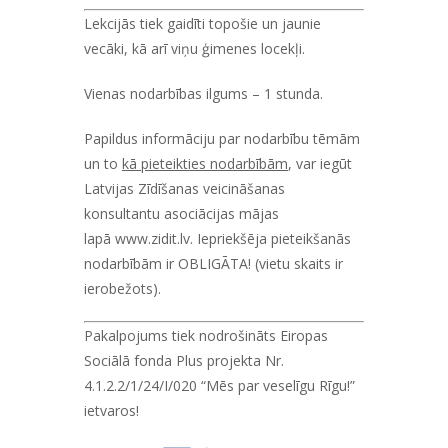
Lekcijās tiek gaidīti topošie un jaunie
vecāki, kā arī viņu ģimenes locekļi.
Vienas nodarbības ilgums – 1 stunda.
Papildus informāciju par nodarbību tēmām
un to
kā pieteikties nodarbībām
, var iegūt
Latvijas Zīdīšanas veicināšanas
konsultantu asociācijas mājas
lapā
www.zidit.lv
.
Iepriekšēja pieteikšanās
nodarbībām ir OBLIGĀTA! (vietu skaits ir
ierobežots).
Pakalpojums tiek nodrošināts Eiropas
Sociālā fonda Plus projekta Nr.
4.1.2.2/1/24/I/020 “Mēs par veselīgu Rīgu!”
ietvaros!