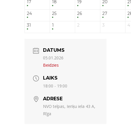
17
18
19
20
2
24
25
26
27
2
31
1
2
3
4
DATUMS
05.01.2026
Beidzies
LAIKS
18:00 - 19:00
ADRESE
NVO telpas, Ieriķu iela 43 A,
Rīga