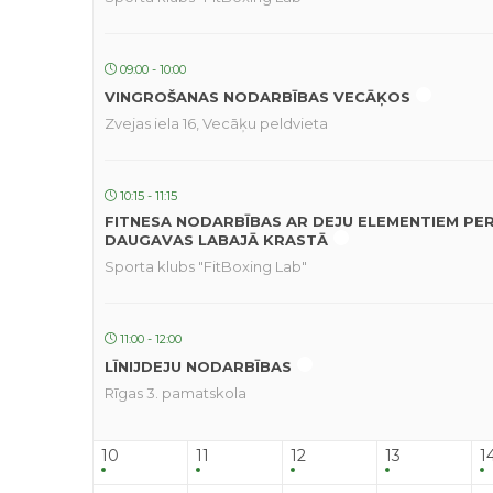
09:00 - 10:00
VINGROŠANAS NODARBĪBAS VECĀĶOS
Zvejas iela 16, Vecāķu peldvieta
10:15 - 11:15
FITNESA NODARBĪBAS AR DEJU ELEMENTIEM PE
DAUGAVAS LABAJĀ KRASTĀ
Sporta klubs "FitBoxing Lab"
11:00 - 12:00
LĪNIJDEJU NODARBĪBAS
Rīgas 3. pamatskola
10
11
12
13
1