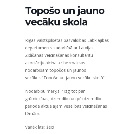
Topošo un jauno
vecāku skola
Rīgas valstspilsētas pašvaldības Labklājības
departaments
sadarbībā ar
Latvijas
Zīdīšanas veicināšanas konsultantu
asociāciju
aicina uz bezmaksas
nodarbībām topošos un jaunos
vecākus
“Topošo un jauno vecāku skolā”.
Nodarbību mērķis ir izglītot par
grūtniecības, dzemdību un pēcdzemdību
periodā aktuālajām veselības veicināšanas
tēmām.
Vairāk lasi:
šeit!