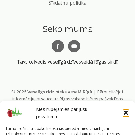
Sīkdatņu politika
Seko mums
Tavs ceļvedis veselīgā dzīvesveidā Rīgas sirdī.
©
2026
Veselīgs rīdzinieks veselā Rīgā
|
Pārpublicējot
informāciju, atsauce uz Rīgas valstspilsētas pašvaldības
Labklājības departamentu un portālu
Mēs rūpējamies par jūsu
www.veseligsridzinieks.lv
obligāta.
privātumu
Pašvaldības portālu administrē Rīgas valstspilsētas
pašvaldības Labklājības departaments (Rīga, Baznīcas iela
Lai nodrošinātu labāko lietošanas pieredzi, mēs izmantojam
19/23, LV-1010, e-pasts
dl@riga.lv
, mājas lapa
ld.riga.lv
)
tehnoloģijas, piemēram, sīkdatnes, lai uzglabātu un piekļūtu ierīces