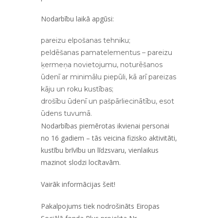
Nodarbību laikā apgūsi:
pareizu elpošanas tehniku;
peldēšanas pamatelementus – pareizu
ķermeņa novietojumu, noturēšanos
ūdenī ar minimālu piepūli, kā arī pareizas
kāju un roku kustības;
drošību ūdenī un pašpārliecinātību, esot
ūdens tuvumā.
Nodarbības piemērotas ikvienai personai
no 16 gadiem – tās veicina fizisko aktivitāti,
kustību brīvību un līdzsvaru, vienlaikus
mazinot slodzi locītavām.
Vairāk informācijas
šeit!
Pakalpojums tiek nodrošināts Eiropas