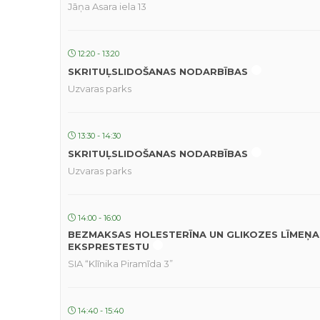
Jāņa Asara iela 13
12:20 - 13:20
SKRITUĻSLIDOŠANAS NODARBĪBAS
Uzvaras parks
13:30 - 14:30
SKRITUĻSLIDOŠANAS NODARBĪBAS
Uzvaras parks
14:00 - 16:00
BEZMAKSAS HOLESTERĪNA UN GLIKOZES LĪMEŅA
EKSPRESTESTU
SIA “Klīnika Piramīda 3”
14:40 - 15:40