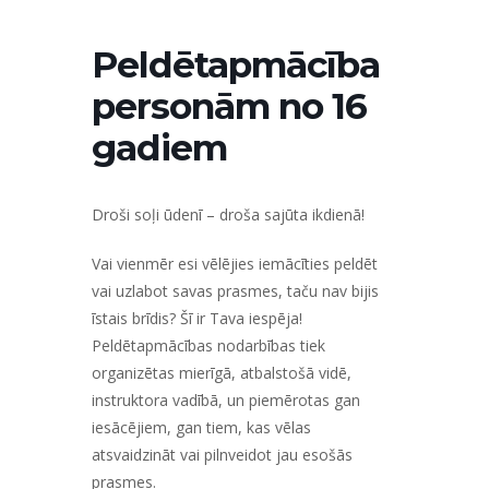
Peldētapmācība
personām no 16
gadiem
Droši soļi ūdenī – droša sajūta ikdienā!
Vai vienmēr esi vēlējies iemācīties peldēt
vai uzlabot savas prasmes, taču nav bijis
īstais brīdis? Šī ir Tava iespēja!
Peldētapmācības nodarbības tiek
organizētas mierīgā, atbalstošā vidē,
instruktora vadībā, un piemērotas gan
iesācējiem, gan tiem, kas vēlas
atsvaidzināt vai pilnveidot jau esošās
prasmes.