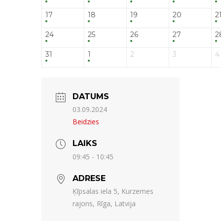
17
18
19
20
2
24
25
26
27
2
31
1
2
3
4
DATUMS
03.09.2024
Beidzies
LAIKS
09:45 - 10:45
ADRESE
Ķīpsalas iela 5, Kurzemes
rajons, Rīga, Latvija