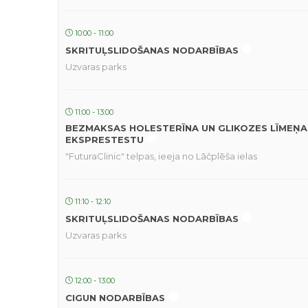
10:00 - 11:00
SKRITUĻSLIDOŠANAS NODARBĪBAS
Uzvaras parks
11:00 - 13:00
BEZMAKSAS HOLESTERĪNA UN GLIKOZES LĪMEŅA
EKSPRESTESTU
"FuturaClinic" telpas, ieeja no Lāčplēša ielas
11:10 - 12:10
SKRITUĻSLIDOŠANAS NODARBĪBAS
Uzvaras parks
12:00 - 13:00
CIGUN NODARBĪBAS