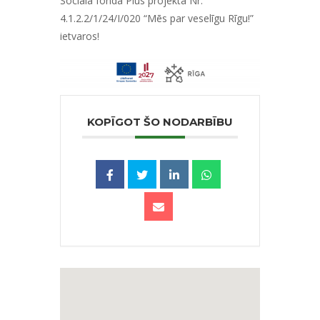
Sociālā fonda Plus projekta Nr.
4.1.2.2/1/24/I/020 “Mēs par veselīgu Rīgu!”
ietvaros!
KOPĪGOT ŠO NODARBĪBU