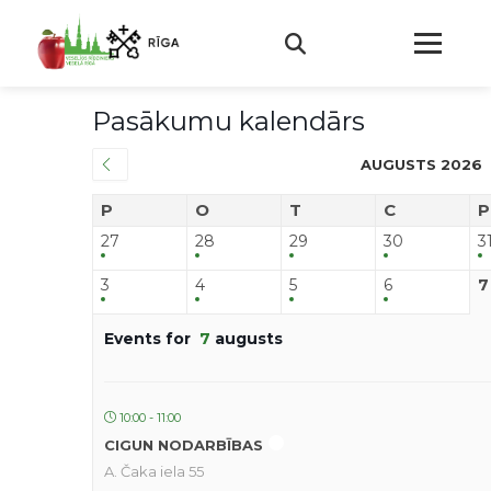
Pasākumu kalendārs
AUGUSTS 2026
P
O
T
C
P
27
28
29
30
3
3
4
5
6
7
Events for
7
augusts
10:00 - 11:00
CIGUN NODARBĪBAS
A. Čaka iela 55